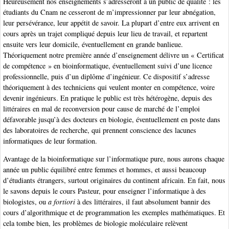
Heureusement nos enseignements s’adresseront à un public de qualité : les
étudiants du Cnam ne cesseront de m’impressionner par leur abnégation,
leur persévérance, leur appétit de savoir. La plupart d’entre eux arrivent en
cours après un trajet compliqué depuis leur lieu de travail, et repartent
ensuite vers leur domicile, éventuellement en grande banlieue.
Théoriquement notre première année d’enseignement délivre un « Certificat
de compétence » en bioinformatique, éventuellement suivi d’une licence
professionnelle, puis d’un diplôme d’ingénieur. Ce dispositif s’adresse
théoriquement à des techniciens qui veulent monter en compétence, voire
devenir ingénieurs. En pratique le public est très hétérogène, depuis des
littéraires en mal de reconversion pour cause de marché de l’emploi
défavorable jusqu’à des docteurs en biologie, éventuellement en poste dans
des laboratoires de recherche, qui prennent conscience des lacunes
informatiques de leur formation.
Avantage de la bioinformatique sur l’informatique pure, nous aurons chaque
année un public équilibré entre femmes et hommes, et aussi beaucoup
d’étudiants étrangers, surtout originaires du continent africain. En fait, nous
le savons depuis le cours Pasteur, pour enseigner l’informatique à des
biologistes, ou
a fortiori
à des littéraires, il faut absolument bannir des
cours d’algorithmique et de programmation les exemples mathématiques. Et
cela tombe bien, les problèmes de biologie moléculaire relèvent