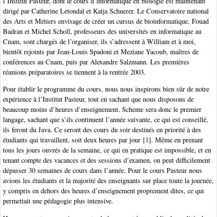
l’Institut Pasteur, dont le cours d’informatique en biologie est maintenant
dirigé par Catherine Letondal et Katja Schuerer. Le Conservatoire national
des Arts et Métiers envisage de créer un cursus de bioinformatique. Fouad
Badran et Michel Scholl, professeurs des universités en informatique au
Cnam, sont chargés de l’organiser, ils s’adressent à William et à moi,
bientôt rejoints par Jean-Louis Spadoni et Meziane Yacoub, maîtres de
conférences au Cnam, puis par Alexandre Salzmann. Les premières
réunions préparatoires se tiennent à la rentrée 2003.
Pour établir le programme du cours, nous nous inspirons bien sûr de notre
expérience à l’Institut Pasteur, tout en sachant que nous disposons de
beaucoup moins d’heures d’enseignement. Scheme sera donc le premier
langage, sachant que s’ils continuent l’année suivante, ce qui est conseillé,
ils feront du Java. Ce seront des cours du soir destinés en priorité à des
étudiants qui travaillent, soit deux heures par jour
[
1
]
. Même en prenant
tous les jours ouvrés de la semaine, ce qui en pratique est impossible, et en
tenant compte des vacances et des sessions d’examen, on peut difficilement
dépasser 30 semaines de cours dans l’année. Pour le cours Pasteur nous
avions les étudiants et la majorité des enseignants sur place toute la journée,
y compris en dehors des heures d’enseignement proprement dites, ce qui
permettait une pédagogie plus intensive.