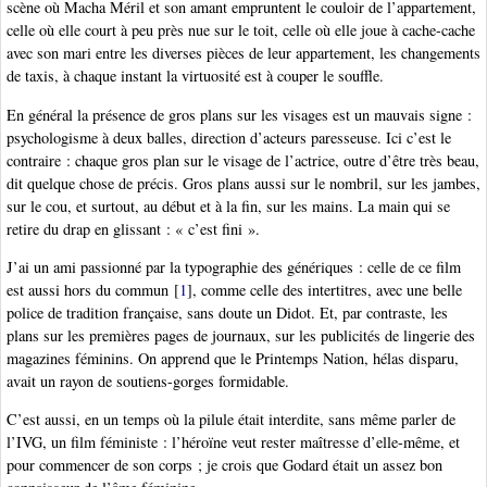
scène où Macha Méril et son amant empruntent le couloir de l’appartement,
celle où elle court à peu près nue sur le toit, celle où elle joue à cache-cache
avec son mari entre les diverses pièces de leur appartement, les changements
de taxis, à chaque instant la virtuosité est à couper le souffle.
En général la présence de gros plans sur les visages est un mauvais signe :
psychologisme à deux balles, direction d’acteurs paresseuse. Ici c’est le
contraire : chaque gros plan sur le visage de l’actrice, outre d’être très beau,
dit quelque chose de précis. Gros plans aussi sur le nombril, sur les jambes,
sur le cou, et surtout, au début et à la fin, sur les mains. La main qui se
retire du drap en glissant : « c’est fini ».
J’ai un ami passionné par la typographie des génériques : celle de ce film
est aussi hors du commun
[
1
]
, comme celle des intertitres, avec une belle
police de tradition française, sans doute un Didot. Et, par contraste, les
plans sur les premières pages de journaux, sur les publicités de lingerie des
magazines féminins. On apprend que le Printemps Nation, hélas disparu,
avait un rayon de soutiens-gorges formidable.
C’est aussi, en un temps où la pilule était interdite, sans même parler de
l’IVG, un film féministe : l’héroïne veut rester maîtresse d’elle-même, et
pour commencer de son corps ; je crois que Godard était un assez bon