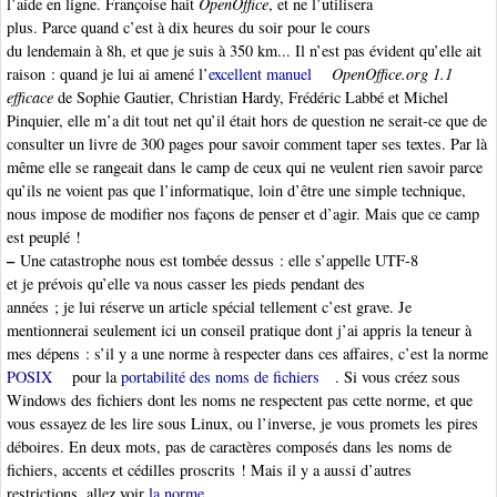
l’aide en ligne. Françoise hait
OpenOffice
, et ne l’utilisera
plus. Parce quand c’est à dix heures du soir pour le cours
du lendemain à 8h, et que je suis à 350 km... Il n’est pas évident qu’elle ait
raison : quand je lui ai amené l’
excellent manuel
OpenOffice.org 1.1
efficace
de Sophie Gautier, Christian Hardy, Frédéric Labbé et Michel
Pinquier, elle m’a dit tout net qu’il était hors de question ne serait-ce que de
consulter un livre de 300 pages pour savoir comment taper ses textes. Par là
même elle se rangeait dans le camp de ceux qui ne veulent rien savoir parce
qu’ils ne voient pas que l’informatique, loin d’être une simple technique,
nous impose de modifier nos façons de penser et d’agir. Mais que ce camp
est peuplé !
–
Une catastrophe nous est tombée dessus : elle s’appelle UTF-8
et je prévois qu’elle va nous casser les pieds pendant des
années ; je lui réserve un article spécial tellement c’est grave. Je
mentionnerai seulement ici un conseil pratique dont j’ai appris la teneur à
mes dépens : s’il y a une norme à respecter dans ces affaires, c’est la norme
POSIX
pour la
portabilité des noms de fichiers
. Si vous créez sous
Windows des fichiers dont les noms ne respectent pas cette norme, et que
vous essayez de les lire sous Linux, ou l’inverse, je vous promets les pires
déboires. En deux mots, pas de caractères composés dans les noms de
fichiers, accents et cédilles proscrits ! Mais il y a aussi d’autres
restrictions, allez voir
la norme
.