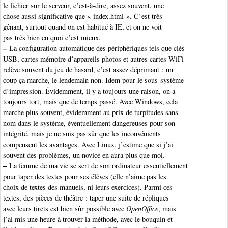
le fichier sur le serveur, c’est-à-dire, assez souvent, une
chose aussi significative que « index.html ». C’est très
gênant, surtout quand on est habitué à IE, et on ne voit
pas très bien en quoi c’est mieux.
–
La configuration automatique des périphériques tels que clés
USB, cartes mémoire d’appareils photos et autres cartes WiFi
relève souvent du jeu de hasard, c’est assez déprimant : un
coup ça marche, le lendemain non. Idem pour le sous-système
d’impression. Évidemment, il y a toujours une raison, on a
toujours tort, mais que de temps passé. Avec Windows, cela
marche plus souvent, évidemment au prix de turpitudes sans
nom dans le système, éventuellement dangereuses pour son
intégrité, mais je ne suis pas sûr que les inconvénients
compensent les avantages. Avec Linux, j’estime que si j’ai
souvent des problèmes, un novice en aura plus que moi.
–
La femme de ma vie se sert de son ordinateur essentiellement
pour taper des textes pour ses élèves (elle n’aime pas les
choix de textes des manuels, ni leurs exercices). Parmi ces
textes, des pièces de théâtre : taper une suite de répliques
avec leurs tirets est bien sûr possible avec
OpenOffice
, mais
j’ai mis une heure à trouver la méthode, avec le bouquin et