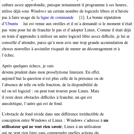
culture assez approfondie, puisque notamment il programme à ses heures,
utilise déjà sous
Windows
un certain nombre de logiciels libres et n’hésite
pas à faire usage de la
ligne de commande
[
1
]
. La bonne réputation
d’
Ubuntu
lui est venue aux oreilles et il m’a demandé si le moment n’était
pas venu pour lui de franchir le pas et d’adopter Linux. Comme il était déjà
en train d’apprendre à utiliser un autre logiciel libre assez difficile, je lui ai
conseillé d’attendre, parce qu’à mon avis une trop grande accumulation de
choses nouvelles à assimiler risquait de mener au découragement et à
l’échec.
Après quelques échecs, je suis
devenu prudent dans mon prosélytisme linuxien. En effet,
aujourd’hui la question n’est plus celle de la présence ou de
l’absence de telle ou telle fonction, de la disponibilité de
tel ou tel logiciel : on peut tout trouver pour Linux. Mais
il reste deux obstacles difficiles à franchir, un qui est
anecdotique, l’autre qui est de fond.
L’obstacle de fond réside dans une différence irréductible de
un
conception entre Windows et Linux : Windows s’adresse à
utilisateur qui ne veut rien savoir
, Linux à un utilisateur
qui ne veut rien faire sans comprendre quelles actions du