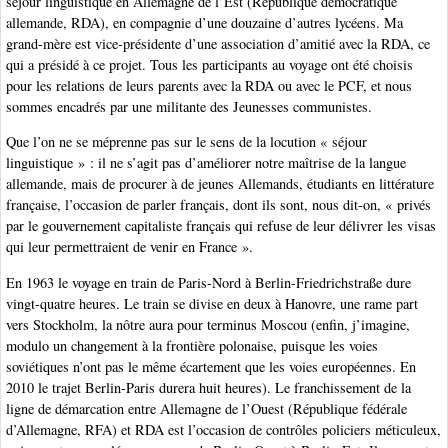
séjour linguistique en Allemagne de l’Est (République démocratique
allemande, RDA), en compagnie d’une douzaine d’autres lycéens. Ma
grand-mère est vice-présidente d’une association d’amitié avec la RDA, ce
qui a présidé à ce projet. Tous les participants au voyage ont été choisis
pour les relations de leurs parents avec la RDA ou avec le PCF, et nous
sommes encadrés par une militante des Jeunesses communistes.
Que l’on ne se méprenne pas sur le sens de la locution « séjour
linguistique » : il ne s’agit pas d’améliorer notre maîtrise de la langue
allemande, mais de procurer à de jeunes Allemands, étudiants en littérature
française, l’occasion de parler français, dont ils sont, nous dit-on, « privés
par le gouvernement capitaliste français qui refuse de leur délivrer les visas
qui leur permettraient de venir en France ».
En 1963 le voyage en train de Paris-Nord à Berlin-Friedrichstraße dure
vingt-quatre heures. Le train se divise en deux à Hanovre, une rame part
vers Stockholm, la nôtre aura pour terminus Moscou (enfin, j’imagine,
modulo un changement à la frontière polonaise, puisque les voies
soviétiques n’ont pas le même écartement que les voies européennes. En
2010 le trajet Berlin-Paris durera huit heures). Le franchissement de la
ligne de démarcation entre Allemagne de l’Ouest (République fédérale
d’Allemagne, RFA) et RDA est l’occasion de contrôles policiers méticuleux,