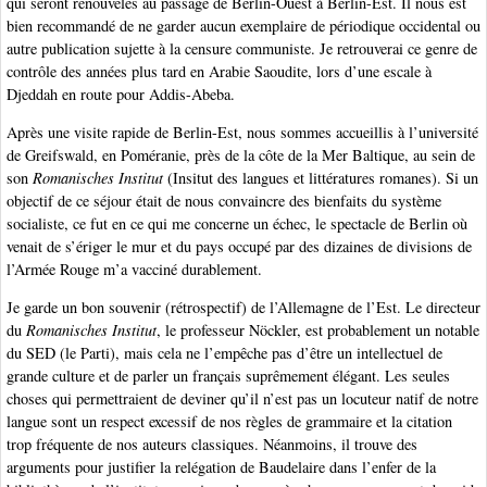
qui seront renouvelés au passage de Berlin-Ouest à Berlin-Est. Il nous est
bien recommandé de ne garder aucun exemplaire de périodique occidental ou
autre publication sujette à la censure communiste. Je retrouverai ce genre de
contrôle des années plus tard en Arabie Saoudite, lors d’une escale à
Djeddah en route pour Addis-Abeba.
Après une visite rapide de Berlin-Est, nous sommes accueillis à l’université
de Greifswald, en Poméranie, près de la côte de la Mer Baltique, au sein de
son
Romanisches Institut
(Insitut des langues et littératures romanes). Si un
objectif de ce séjour était de nous convaincre des bienfaits du système
socialiste, ce fut en ce qui me concerne un échec, le spectacle de Berlin où
venait de s’ériger le mur et du pays occupé par des dizaines de divisions de
l’Armée Rouge m’a vacciné durablement.
Je garde un bon souvenir (rétrospectif) de l’Allemagne de l’Est. Le directeur
du
Romanisches Institut
, le professeur Nöckler, est probablement un notable
du SED (le Parti), mais cela ne l’empêche pas d’être un intellectuel de
grande culture et de parler un français suprêmement élégant. Les seules
choses qui permettraient de deviner qu’il n’est pas un locuteur natif de notre
langue sont un respect excessif de nos règles de grammaire et la citation
trop fréquente de nos auteurs classiques. Néanmoins, il trouve des
arguments pour justifier la relégation de Baudelaire dans l’enfer de la