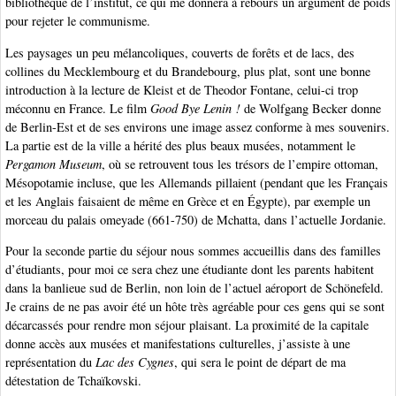
bibliothèque de l’institut, ce qui me donnera à rebours un argument de poids
pour rejeter le communisme.
Les paysages un peu mélancoliques, couverts de forêts et de lacs, des
collines du Mecklembourg et du Brandebourg, plus plat, sont une bonne
introduction à la lecture de Kleist et de Theodor Fontane, celui-ci trop
méconnu en France. Le film
Good Bye Lenin !
de Wolfgang Becker donne
de Berlin-Est et de ses environs une image assez conforme à mes souvenirs.
La partie est de la ville a hérité des plus beaux musées, notamment le
Pergamon Museum
, où se retrouvent tous les trésors de l’empire ottoman,
Mésopotamie incluse, que les Allemands pillaient (pendant que les Français
et les Anglais faisaient de même en Grèce et en Égypte), par exemple un
morceau du palais omeyade (661-750) de Mchatta, dans l’actuelle Jordanie.
Pour la seconde partie du séjour nous sommes accueillis dans des familles
d’étudiants, pour moi ce sera chez une étudiante dont les parents habitent
dans la banlieue sud de Berlin, non loin de l’actuel aéroport de Schönefeld.
Je crains de ne pas avoir été un hôte très agréable pour ces gens qui se sont
décarcassés pour rendre mon séjour plaisant. La proximité de la capitale
donne accès aux musées et manifestations culturelles, j’assiste à une
représentation du
Lac des Cygnes
, qui sera le point de départ de ma
détestation de Tchaïkovski.