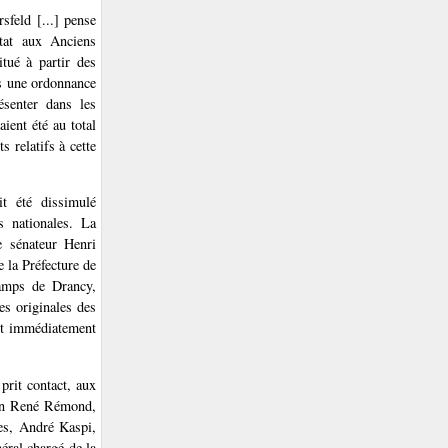
sfeld [...] pense
État aux Anciens
itué à partir des
ls une ordonnance
ésenter dans les
ient été au total
 relatifs à cette
t été dissimulé
s nationales. La
e sénateur Henri
 la Préfecture de
camps de Drancy,
es originales des
ent immédiatement
prit contact, aux
rien René Rémond,
ues, André Kaspi,
éral chargé de la