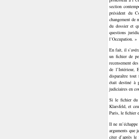
section contemp
président du Co
changement de ma
du dossier et q
questions juridi
l’Occupation. »
En fait, il s’avé
un fichier de pe
recensement des 
de l’Intérieur,
disparaître tout
était destiné à 
judiciaires en co
Si le fichier du
Klarsfeld, et ce
Paris, le fichier
Il ne m’échappe p
arguments que je
citer d’après le