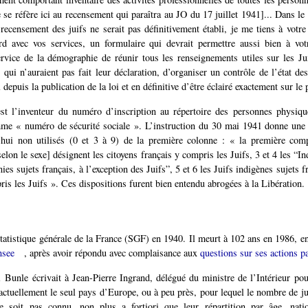
 se réfère ici au recensement qui paraîtra au JO du 17 juillet 1941]... Dans le
 recensement des juifs ne serait pas définitivement établi, je me tiens à votre
ord avec vos services, un formulaire qui devrait permettre aussi bien à vo
rvice de la démographie de réunir tous les renseignements utiles sur les Ju
 qui n’auraient pas fait leur déclaration, d’organiser un contrôle de l’état des
l depuis la publication de la loi et en définitive d’être éclairé exactement sur le
st l’inventeur du numéro d’inscription au répertoire des personnes physiq
me « numéro de sécurité sociale ». L’instruction du 30 mai 1941 donne une s
d’hui non utilisés (0 et 3 à 9) de la première colonne : « la première comp
[selon le sexe] désignent les citoyens français y compris les Juifs, 3 et 4 les “I
nies sujets français, à l’exception des Juifs”, 5 et 6 les Juifs indigènes sujets fr
ris les Juifs ». Ces dispositions furent bien entendu abrogées à la Libération.
Statistique générale de la France (SGF) en 1940. Il meurt à 102 ans en 1986, e
nsee
, après avoir répondu avec complaisance aux
questions sur ses actions p
 Bunle écrivait à Jean-Pierre Ingrand, délégué du ministre de l’Intérieur po
actuellement le seul pays d’Europe, ou à peu près, pour lequel le nombre de j
e soit pas connu, non plus a fortiori que leur répartition par âge, natio