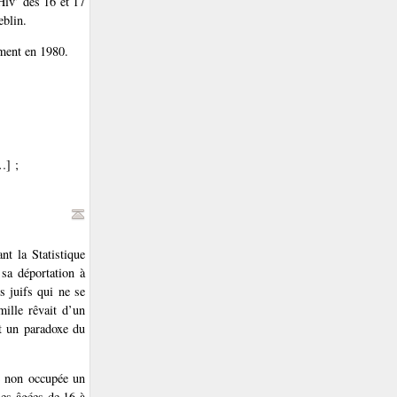
Hiv’ des 16 et 17
eblin.
ement en 1980.
…] ;
nt la Statistique
 sa déportation à
s juifs qui ne se
ille rêvait d’un
t un paradoxe du
ne non occupée un
nes âgées de 16 à