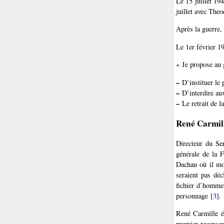
Le 15 juillet 19
juillet avec The
Après la guerre,
Le 1er février 19
« Je propose au
–
D’instituer le 
–
D’interdire aux
–
Le retrait de la
René Carmil
Directeur du Ser
générale de la F
Dachau où il mou
seraient pas déc
fichier d’homme
personnage
[
3
]
.
René Carmille éc
premier recensem