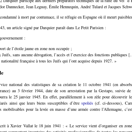
42 Darquier participe aux derniers préparatifs techniques de la rafle du Vel’ d’
odor Dannecker, Jean Leguay, Émile Hennequin, André Tulard et Jacques Schw
 condamné à mort par contumace, il se réfugie en Espagne où il meurt paisibl
43, un article signé par Darquier paraît dans Le Petit Parisien :
 gouvernement :
port de l’étoile jaune en zone non occupée ;
 Juifs, sans aucune dérogation, l’accès et l’exercice des fonctions publiques [
 nationalité française à tous les Juifs qui l’ont acquise depuis 1927. »
le
vice national des statistiques de sa création le 11 octobre 1941 (en absorba
rance) au 3 février 1944, date de son arrestation par la Gestapo, suivie de
rra le 25 janvier 1945. En effet, parallèlement à son zèle pour découvrir le
larés ainsi que leurs biens susceptibles d’être
spoliés
(cf. ci-dessous), Carm
s mobilisables pour la levée en masse d’une armée contre l’Allemagne, c’es
rit à Xavier Vallat le 18 juin 1941 : « Le service vient d’organiser en zo
ent comportant inventaire des activités professionnelles de toutes les person