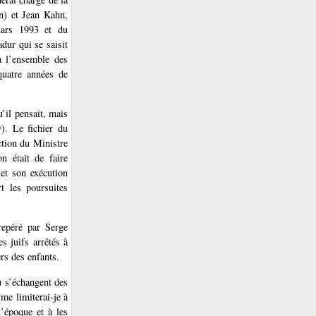
n) et Jean Kahn,
 mars 1993 et du
dur qui se saisit
à l’ensemble des
 quatre années de
u’il pensait, mais
y). Le fichier du
ction du Ministre
n était de faire
 et son exécution
rt les poursuites
 repéré par Serge
s juifs arrêtés à
ers des enfants.
où s’échangent des
me limiterai-je à
l’époque et à les