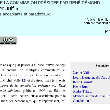
E LA COMMISSION PRÉSIDÉE PAR RENÉ RÉMOND
er Juif »
s accablants et paradoxaux
Article mis en lig
dernière modificati
pa
e ans que j’ai passés à l’Insee, suivis de sept
Sommaire
j’ai entendu de multiples commentaires et
Xavier Vallat
 le « fichier juif », j’ai lu ce qu’en ont écrit
Louis Darquier, dit Darqui
]
, Michel Volle
[
2
]
et d’autres, mais je n’avais
René Carmille
pport de la commission présidée par René
Henri Bunle
ier ministre
, publié en 1996 aux Éditions
André Tulard
 tort : cette lecture, aussi accablante pour le
Mystère autour de Jean Fr
Conclusion ?
 bien des personnages qui y apparaissent, est