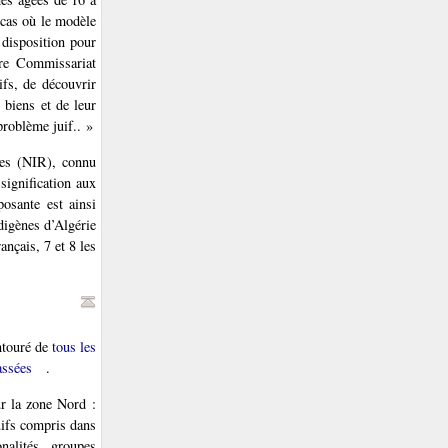
 cas où le modèle
 disposition pour
tre Commissariat
ifs, de découvrir
 biens et de leur
 problème juif.. »
ues (NIR), connu
ignification aux
osante est ainsi
ndigènes d’Algérie
ançais, 7 et 8 les
ntouré de
tous les
assées
.
ur la zone Nord :
uifs compris dans
nalités, groupes