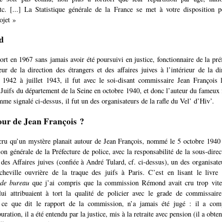
tc. [...] La Statistique générale de la France se met à votre disposition 
ojet »
d
rt en 1967 sans jamais avoir été poursuivi en justice, fonctionnaire de la préf
eur de la direction des étrangers et des affaires juives à l’intérieur de la di
 1942 à juillet 1943, il fut avec le soi-disant commissaire Jean François l
Juifs du département de la Seine en octobre 1940, et donc l’auteur du fameux fi
me signalé ci-dessus, il fut un des organisateurs de la rafle du Vel’ d’Hiv’.
our de Jean François ?
ru qu’un mystère planait autour de Jean François, nommé le 5 octobre 1940 
on générale de la Préfecture de police, avec la responsabilité de la sous-direc
 des Affaires juives (confiée à André Tulard, cf. ci-dessus), un des organisateu
cheville ouvrière de la traque des juifs à Paris. C’est en lisant le livre
 de bureau
que j’ai compris que la commission Rémond avait cru trop vite 
ui attribuaient à tort la qualité de policier avec le grade de commissaire
 ce que dit le rapport de la commission, n’a jamais été jugé : il a co
ation, il a été entendu par la justice, mis à la retraite avec pension (il a obten