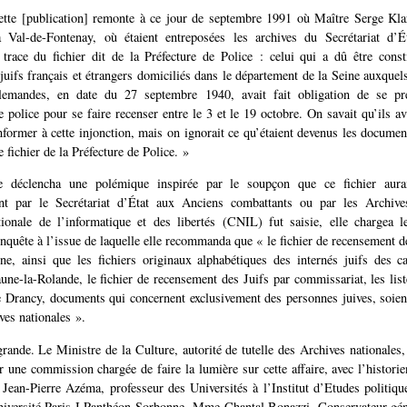
ette [publication] remonte à ce jour de septembre 1991 où Maître Serge Klar
à Val-de-Fontenay, où étaient entreposées les archives du Secrétariat d’
trace du fichier dit de la Préfecture de Police : celui qui a dû être const
 juifs français et étrangers domiciliés dans le département de la Seine auxque
llemandes, en date du 27 septembre 1940, avait fait obligation de se pr
 police pour se faire recenser entre le 3 et le 19 octobre. On savait qu’ils ava
former à cette injonction, mais on ignorait ce qu’étaient devenus les documents
e fichier de la Préfecture de Police. »
e déclencha une polémique inspirée par le soupçon que ce fichier aurai
ent par le Secrétariat d’État aux Anciens combattants ou par les Archive
onale de l’informatique et des libertés (CNIL) fut saisie, elle chargea l
enquête à l’issue de laquelle elle recommanda que « le fichier de recensement de
ine, ainsi que les fichiers originaux alphabétiques des internés juifs des 
aune-la-Rolande, le fichier de recensement des Juifs par commissariat, les list
e Drancy, documents qui concernent exclusivement des personnes juives, soi
ves nationales ».
grande. Le Ministre de la Culture, autorité de tutelle des Archives nationales, 
er une commission chargée de faire la lumière sur cette affaire, avec l’histo
 Jean-Pierre Azéma, professeur des Universités à l’Institut d’Etudes politiq
niversité Paris-I Panthéon-Sorbonne, Mme Chantal Bonazzi, Conservateur gén