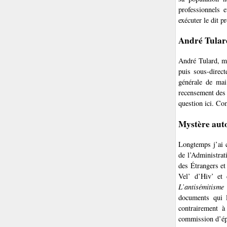
professionnels e
exécuter le dit pr
André Tular
André Tulard, mo
puis sous-direct
générale de mai
recensement des 
question ici. Com
Mystère aut
Longtemps j’ai c
de l’Administrati
des Étrangers et
Vel’ d’Hiv’ et 
L’antisémitisme
documents qui l
contrairement à
commission d’épur