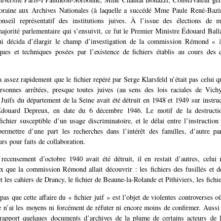
oraine aux Archives Nationales (à laquelle a succédé Mme Paule René-Bazi
nseil représentatif des institutions juives. À l’issue des élections de
jorité parlementaire qui s’ensuivit, ce fut le Premier Ministre Édouard Balla
ui décida d’élargir le champ d’investigation de la commission Rémond « 
ques et techniques posées par l’existence de fichiers établis au cours des
ra assez rapidement que le fichier repéré par Serge Klarsfeld n’était pas celui q
rsonnes arrêtées, presque toutes juives (au sens des lois raciales de Vich
Juifs du département de la Seine avait été détruit en 1948 et 1949 sur instru
 Edouard Depreux, en date du 6 décembre 1946. Le motif de la destructio
 fichier susceptible d’un usage discriminatoire, et le délai entre l’instruction
permettre d’une part les recherches dans l’intérêt des familles, d’autre pa
urs pour faits de collaboration.
 recensement d’octobre 1940 avait été détruit, il en restait d’autres, celui
ux que la commission Rémond allait découvrir : les fichiers des fusillés et de
 et les cahiers de Drancy, le fichier de Beaune-la-Rolande et Pithiviers, les fichi
as que cette affaire du « fichier juif » est l’objet de violentes controverses 
 n’ai les moyens ni forcément de réfuter ni encore moins de confirmer. Aussi 
 rapport quelques documents d’archives de la plume de certains acteurs de 