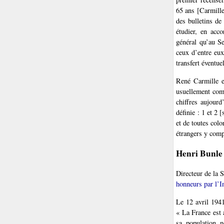
65 ans [Carmille
des bulletins de
étudier, en acc
général qu’au Se
ceux d’entre eux
transfert éventue
René Carmille e
usuellement com
chiffres aujour
définie : 1 et 2 
et de toutes colo
étrangers y comp
Henri Bunle
Directeur de la 
honneurs par l’I
Le 12 avril 1941
« La France est 
sa population n