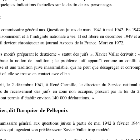
uelques indications factuelles sur le destin de ces personnages.
t
t commissaire général aux Questions juives de mars 1941 à mai 1942. En 194
isonnement et à l’indignité nationale à vie. Il est libéré en décembre 1949 et 
 il devient chroniqueur au journal Aspects de la France. Mort en 1972.
s motifs préparant le deuxième « statut des juifs », Xavier Vallat écrivait : « 
base la notion de tradition ; le problème juif apparaît comme un conflit en
ise et une tradition juive inassimilable, qui ne peut que désagréger et corrompr
t où elle se trouve en contact avec elle ».
rit, le 2 décembre 1941, à René Carmille, le directeur du Service national d
s du recensement des juifs en zone non occupée, prescrit par la loi du 2
s ont permis d’établir environ 140 000 déclarations. »
er, dit Darquier de Pellepoix
mmissaire général aux questions juives à partir de mai 1942 à février 1944
ndes qui jugeaient son prédécesseur Xavier Vallat trop modéré.