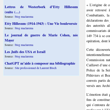
« L’origine de c
Lettres de Westerbork d’Etty Hillesum
avoir retrouvé 
(suite (…)
Combattants, la 
Source :
blog maclarema
déclarations des
Etty Hillesum (1914-1943) : Une Vie bouleversée
des autorités a
Source :
blog maclarema
commissariats de
Le journal de guerre de Marie Cohen, née
149 734 à se con
Mayer
opération, dont l
Source :
blog maclarema
Cette découvert
Les Juifs des USA et Israël
intentionnellem
Source :
blog maclarema
Commission nati
ChatGPT m’aide à composer ma bibliographie
Caillavet d’une 
Source :
Site professionnel de Laurent Bloch
Police de la Se
Pithiviers et Be
convois partis d
versés aux Archi
L’émotion était 
fins de constitu
qui s’entoura de
professeur à l’U