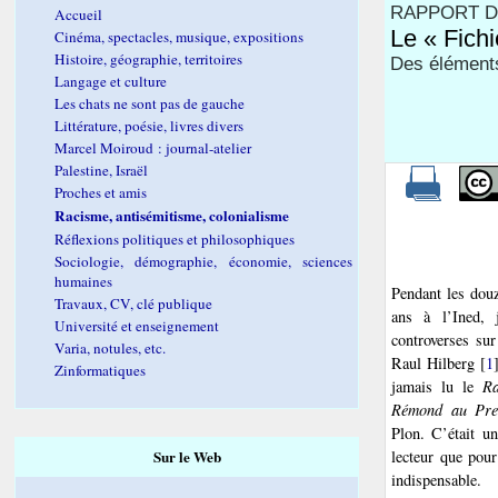
RAPPORT D
Accueil
Le « Fichi
Cinéma, spectacles, musique, expositions
Histoire, géographie, territoires
Des élément
Langage et culture
Les chats ne sont pas de gauche
Littérature, poésie, livres divers
Marcel Moiroud : journal-atelier
Palestine, Israël
Proches et amis
Racisme, antisémitisme, colonialisme
Réflexions politiques et philosophiques
Sociologie, démographie, économie, sciences
humaines
Pendant les douz
Travaux, CV, clé publique
ans à l’Ined, 
Université et enseignement
controverses sur
Varia, notules, etc.
Raul Hilberg
[
1
Zinformatiques
jamais lu le
Ra
Rémond au Prem
Plon. C’était un
Sur le Web
lecteur que pour
indispensable.