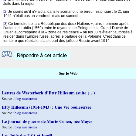
Juifs dans la région.
[
2
]
Je crains qu’il n’y ait là, dans le scénario, une erreur historique : le 21 juin
1941 n’était pas un vendredi, mais un samedi.
[
3
]
Ce territoire de la « République des deux Nations », ainsi nommée après
l’union de Lublin (1569) entre le royaume de Pologne et le Grand-Duché de
Lituanie, correspond à la « zone de résidence » où les Juifs étaient autorisés à
résider dans l’Empire russe, après le partage de la Pologne. C’est dans ce
territoire que résidaient la plupart des juifs de Russie avant 1914.
Répondre à cet article
Sur le Web
Lettres de Westerbork d’Etty Hillesum (suite (…)
Source :
blog maclarema
Etty Hillesum (1914-1943) : Une Vie bouleversée
Source :
blog maclarema
Le journal de guerre de Marie Cohen, née Mayer
Source :
blog maclarema
Les Juifs des USA et Israël