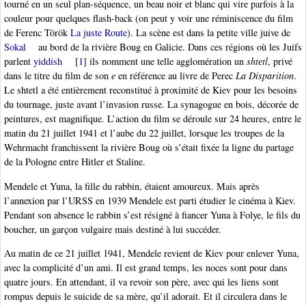
tourné en un seul plan-séquence, un beau noir et blanc qui vire parfois à la
couleur pour quelques flash-back (on peut y voir une réminiscence du film
de Ferenc Török
La juste Route
). La scène est dans la petite ville juive de
Sokal
au bord de la rivière Boug en Galicie. Dans ces régions où les Juifs
parlent
yiddish
[
1
]
ils nomment une telle agglomération un
shtetl
, privé
dans le titre du film de son
e
en référence au livre de Perec
La Disparition
.
Le shtetl a été entièrement reconstitué à proximité de Kiev pour les besoins
du tournage, juste avant l’invasion russe. La synagogue en bois, décorée de
peintures, est magnifique. L’action du film se déroule sur 24 heures, entre le
matin du 21 juillet 1941 et l’aube du 22 juillet, lorsque les troupes de la
Wehrmacht franchissent la rivière Boug où s’était fixée la ligne du partage
de la Pologne entre Hitler et Staline.
Mendele et Yuna, la fille du rabbin, étaient amoureux. Mais après
l’annexion par l’URSS en 1939 Mendele est parti étudier le cinéma à Kiev.
Pendant son absence le rabbin s’est résigné à fiancer Yuna à Folye, le fils du
boucher, un garçon vulgaire mais destiné à lui succéder.
Au matin de ce 21 juillet 1941, Mendele revient de Kiev pour enlever Yuna,
avec la complicité d’un ami. Il est grand temps, les noces sont pour dans
quatre jours. En attendant, il va revoir son père, avec qui les liens sont
rompus depuis le suicide de sa mère, qu’il adorait. Et il circulera dans le