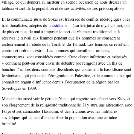
village, ce qui donnera au metteur en scène l’occasion de nous dresser un
tableau vivant de la population et de ses activités, de ses préoccupations.
Et la communauté juive de Sokal est traversée de conflits idéologiques : les
traditionalistes, adeptes du
hassidisme
(variété juive de mysticisme), ont
de plus en plus de mal à imposer le port du vêtement traditionnel et à
réserver le travail aux femmes pendant que les hommes se consacrent
exclusivement à l’étude de la Torah et du Talmud. Les femmes se révoltent
contre cet ordre ancestral. Les hommes qui travaillent, artisans,
commerçants, sont considérés comme d’une classe inférieure et méprisés :
« comment peut-on avoir envie de débattre [de religion] avec un fils de
boucher ? ». Les deux courants dissidents qui contestent le hassidisme sont
le sionisme, qui préconise l’émigration en Palestine, et le communisme, qui
connaît un regain d’influence depuis l’occupation de la région par les
Soviétiques en 1939.
Mendele ira aussi voir le père de Yuna, qui regrette son départ vers Kiev, et
son éloignement de la religiosité traditionnelle. Il y aura une altercation avec
Folye et ses camarades Hassidim, et des frictions avec les militaires
soviétiques qui tentent d’endoctriner la population avec une certaine
brutalité.