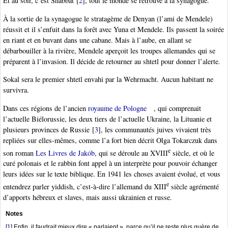
Et au soir, c’est Shabbat
[
2
]
, tout le monde se retrouve à la synagogue.
À la sortie de la synagogue le stratagème de Denyan (l’ami de Mendele)
réussit et il s’enfuit dans la forêt avec Yuna et Mendele. Ils passent la soirée
en riant et en buvant dans une cabane. Mais à l’aube, en allant se
débarbouiller à la rivière, Mendele aperçoit les troupes allemandes qui se
préparent à l’invasion. Il décide de retourner au shtetl pour donner l’alerte.
Sokal sera le premier shtetl envahi par la Wehrmacht. Aucun habitant ne
survivra.
Dans ces régions de l’ancien
royaume de Pologne
, qui comprenait
l’actuelle Biélorussie, les deux tiers de l’actuelle Ukraine, la Lituanie et
plusieurs provinces de Russie
[
3
]
, les communautés juives vivaient très
repliées sur elles-mêmes, comme l’a fort bien décrit Olga Tokarczuk dans
e
son roman
Les Livres de Jakób
, qui se déroule au XVIII
siècle, et où le
curé polonais et le rabbin font appel à un interprète pour pouvoir échanger
leurs idées sur le texte biblique. En 1941 les choses avaient évolué, et vous
e
entendrez parler yiddish, c’est-à-dire l’allemand du XIII
siècle agrémenté
d’apports hébreux et slaves, mais aussi ukrainien et russe.
Notes
[
1
]
Enfin, il faudrait mieux dire « parlaient », parce qu’il ne reste plus guère de