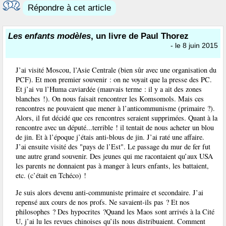
Répondre à cet article
Les enfants modèles
, un livre de Paul Thorez
- le 8 juin 2015
J’ai visité Moscou, l’Asie Centrale (bien sûr avec une organisation du
PCF). Et mon premier souvenir : on ne voyait que la presse des PC.
Et j’ai vu l’Huma caviardée (mauvais terme : il y a ait des zones
blanches !). On nous faisait rencontrer les Komsomols. Mais ces
rencontres ne pouvaient que mener à l’anticommunisme (primaire ?).
Alors, il fut décidé que ces rencontres seraient supprimées. Quant à la
rencontre avec un député...terrible ! il tentait de nous acheter un blou
de jin. Et à l’époque j’étais anti-blous de jin. J’ai raté une affaire.
J’ai ensuite visité des "pays de l’Est". Le passage du mur de fer fut
une autre grand souvenir. Des jeunes qui me racontaient qu’aux USA
les parents ne donnaient pas à manger à leurs enfants, les battaient,
etc. (c’était en Tchéco) !
Je suis alors devenu anti-communiste primaire et secondaire. J’ai
repensé aux cours de nos profs. Ne savaient-ils pas ? Et nos
philosophes ? Des hypocrites ?Quand les Maos sont arrivés à la Cité
U, j’ai lu les revues chinoises qu’ils nous distribuaient. Comment