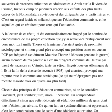
souvenirs de vacances enfantines et adolescentes à Artek sur la Riviera de
Crimée, luxueux camp de pionniers réservé aux enfants des plus hauts
cadres de la Nomenklatura soviétique et des dirigeants des « partis frères ».
C’est un regard lucide et mélancolique sur l’éducation communiste, et les
séquelles qui en résultent pour ceux qui l’ont subie.
À la lecture de ce récit j’ai été extraordinairement frappé par le nombre de
circonstances de ma propre éducation que j’y ai retrouvées pratiquement mot
pour mot. La famille Thorez et la mienne n’avaient guère de proximité
sociologique, et si mon grand-père a occupé une position assez en vue au
PCF (et fréquenté assidûment Maurice Thorez à Moscou pendant la guerre),
aucun membre de ma parenté n’a été un dirigeant communiste. Je n’ai pas
passé de vacances en Crimée, juste un séjour linguistique en Allemagne de
l’Est à la fin de la classe de seconde (1963), qui a surtout provoqué ma
rupture avec le communisme soviétique (ce qui ne m’épargnera pas une
rechute maoïste trois ou quatre ans plus tard).
Chacun des principes de l’éducation communiste, si on le considère
isolément, peut sembler juste, moral, libérateur. On comprendrait
difficilement sinon que cette idéologie ait séduit des millions de gens dont
tous n’étaient pas abrutis. Ce qui en fait un système aliénant et oppressant,
c’est leur combinaison dans le cadre d’une idéologie autoritaire. On