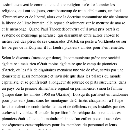
assimile souvent le communisme à une religion : c’est calomnier les
religions, qui ont toujours, entre beaucoup de traits déplaisants, un fond
d’humanisme et de liberté, alors que la doctrine communiste nie absolument
la liberté de l’être humain, elle repose absolument sur le meurtre de masse
et le mensonge. Quand Paul Thorez découvrira qu’il avait pris part à ce
système de mensonge généralisé, qui dissimulait entre autres choses le
métier réel des pères de ses camarades d’Artek en poste à Vorkhouta ou sur
les berges de la Kolyma, il lui faudra plusieurs années pour s’en remettre.
Selon le discours (mensonger donc), le communisme prône une société
égalitaire : mais rien n’était moins égalitaire que le camp de pionniers
d’Artek, où les fils de dignitaires menaient une vie de rêve, servis par une
domesticité aussi nombreuse et invisible que dans les palaces du monde
capitaliste, et se goinfraient à longueur de journée de plats succulents, dans
un pays où la pénurie alimentaire régnait en permanence, sinon la famine
(jusque dans les années 1950 en Ukraine). Lorsqu’ils partaient en randonnée
pour plusieurs jours dans les montagnes de Crimée, chaque soir à l’étape
les attendaient de confortables tentes et de délicieux repas installés par des
esclaves invisibles. Bien sûr, la position hiérarchique des parents de ces
pionniers était telle que la moindre plainte d’un enfant pouvait avoir des
conséquences catastrophiques pour les membres du personnel et leurs