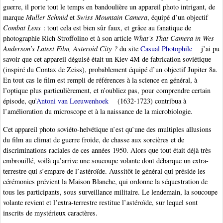
guerre, il porte tout le temps en bandoulière un appareil photo intrigant, de
marque
Muller Schmid
et
Swiss Mountain Camera
, équipé d’un objectif
Combat Lens
: tout cela est bien sûr faux, et grâce au fanatique de
photographie Rich Stroffolino et à son article
What’s That Camera in Wes
Anderson’s Latest Film, Asteroid City ?
du site
Casual Photophile
j’ai pu
savoir que cet appareil déguisé était un Kiev 4M de fabrication soviétique
(inspiré du Contax de Zeiss), probablement équipé d’un objectif Jupiter 8a.
En tout cas le film est rempli de références à la science en général, à
l’optique plus particulièrement, et n’oubliez pas, pour comprendre certain
épisode, qu’
Antoni van Leeuwenhoek
(1632-1723) contribua à
l’amélioration du microscope et à la naissance de la microbiologie.
Cet appareil photo soviéto-helvétique n’est qu’une des multiples allusions
du film au climat de guerre froide, de chasse aux sorcières et de
discriminations raciales de ces années 1950. Alors que tout était déjà très
embrouillé, voilà qu’arrive une soucoupe volante dont débarque un extra-
terrestre qui s’empare de l’astéroïde. Aussitôt le général qui préside les
cérémonies prévient la Maison Blanche, qui ordonne la séquestration de
tous les participants, sous surveillance militaire. Le lendemain, la soucoupe
volante revient et l’extra-terrestre restitue l’astéroïde, sur lequel sont
inscrits de mystérieux caractères.