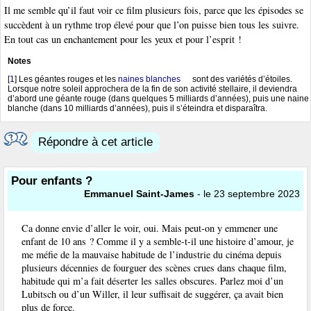
Il me semble qu’il faut voir ce film plusieurs fois, parce que les épisodes se
succèdent à un rythme trop élevé pour que l’on puisse bien tous les suivre.
En tout cas un enchantement pour les yeux et pour l’esprit !
Notes
[
1
]
Les géantes rouges et les
naines blanches
sont des variétés d’étoiles.
Lorsque notre soleil approchera de la fin de son activité stellaire, il deviendra
d’abord une géante rouge (dans quelques 5 milliards d’années), puis une naine
blanche (dans 10 milliards d’années), puis il s’éteindra et disparaîtra.
Répondre à cet article
Pour enfants ?
Emmanuel Saint-James
- le 23 septembre 2023
Ca donne envie d’aller le voir, oui. Mais peut-on y emmener une
enfant de 10 ans ? Comme il y a semble-t-il une histoire d’amour, je
me méfie de la mauvaise habitude de l’industrie du cinéma depuis
plusieurs décennies de fourguer des scènes crues dans chaque film,
habitude qui m’a fait déserter les salles obscures. Parlez moi d’un
Lubitsch ou d’un Willer, il leur suffisait de suggérer, ça avait bien
plus de force.