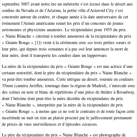
septembre 3007 avant notre ère un météorite s’est écrasé dans le désert aux
confins du Nevada et de l’Arizona, la petite ville d’Asteroid City s’est
construite autour du cratère, et chaque année à la date anniversaire de cet
événement l’Armée américaine remet les prix d’un concours de jeunes
astronomes et physiciens amateurs. Le récipiendaire pour 1955 du prix
« Naine Blanche » (destiné à tomber amoureux de la récipiendaire du prix
« Géante Rouge »
[
1
]
) vient à la cérémonie avec ses trois petites sœurs et
leur père, qui depuis trois semaines n’a pas osé leur annoncer la mort de
leur mère, dont il transporte les cendres dans un tupperware.
La mère de la récipiendaire du prix « Géante Rouge » est une actrice d’une
certaine notoriété, dont le père du récipiendaire du prix « Naine Blanche »
va peut-être tomber amoureux. Cette intrigue au désert, tournée en couleurs
35mm (caméra Arriflex, tournage dans la région de Madrid), s’intercale avec
des scènes en noir et blanc de répétitions d’une pièce de théâtre à Broadway,
dont l’héroïne était peut-être la mère décédée du récipiendaire du prix
« Naine Blanche », interprétée par la mère de la récipiendaire du prix
« Géante Rouge », à moins que ce ne soit le contraire et de toute façon cette
incertitude ne nuit en rien au plaisir procuré par le jaillissement permanent
de prises de vues merveilleuses et d’épisodes cocasses.
Le père du récipiendaire du prix « Naine Blanche » est photographe de