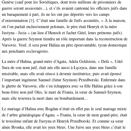
Genève (sauf pour les Soviétiques, dont trois millions de prisonniers de
guerre seront assassinés...), et s’ils avaient cantonné les officiers juifs dans
un baraquement à part, ils ne les ont pas déportés vers les camps
d’extermination
[
1
]
. C’était une famille de Juifs assimilés, « À la maison,
où l’on parlait exclusivement polonais, le père était Henryk et la mère
Justyna - Jecia » (au lieu d’Henoch et Jachet Gitel, leurs prénoms juifs).
Après la guerre Szymon tiendra un rôle important dans la reconstruction de
Varsovie. Veuf, il sera pour Halina un père épouvantable, tyran domestique
aux penchants esclavagistes.
La mère d’Halina, grand-mère d’Agata, Adela Goldstein, « Delà », Udel
Sura de son nom juif, était née elle aussi à Łęczyca, dans une famille
misérable, mais elle avait réussi à devenir institutrice, puis avait épousé
l’important ingénieur Samuel (futur Szymon) Przedborski. Enfermée dans
le ghetto de Varsovie, elle s’en échappera avec sa fille Halina grâce à son
beau-frère non-juif Oles, le mari de Frania, la sœur de Samuel-Szymon,
mais elle trouvera la mort dans un bombardement...
Le mariage d’Halina avec Bogdan n’était en effet pas le seul mariage mixte
de l’arbre généalogique d’Agata. « Frania, la sœur de mon grand-père, était
le troisième enfant de Justyna et Henryk Przedborski. Et comme sa sœur
aînée Bronka, elle avait les yeux bleus. Une Juive aux yeux bleus c’était le