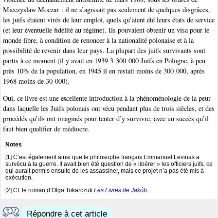
Mieczysław Moczar : il ne s’agissait pas seulement de quelques disgrâces,
les juifs étaient virés de leur emploi, quels qu’aient été leurs états de service
(et leur éventuelle fidélité au régime). Ils pouvaient obtenir un visa pour le
monde libre, à condition de renoncer à la nationalité polonaise et à la
possibilité de revenir dans leur pays. La plupart des juifs survivants sont
partis à ce moment (il y avait en 1939 3 300 000 Juifs en Pologne, à peu
près 10% de la population, en 1945 il en restait moins de 300 000, après
1968 moins de 30 000).
Oui, ce livre est une excellente introduction à la phénoménologie de la peur
dans laquelle les Juifs polonais ont vécu pendant plus de trois siècles, et des
procédés qu’ils ont imaginés pour tenter d’y survivre, avec un succès qu’il
faut bien qualifier de médiocre.
Notes
[
1
]
C’est également ainsi que le philosophe français Emmanuel Levinas a
survécu à la guerre. Il avait bien été question de « libérer » les officiers juifs, ce
qui aurait permis ensuite de les assassiner, mais ce projet n’a pas été mis à
exécution.
[
2
]
Cf. le roman d’Olga Tokarczuk
Les Livres de Jakób
.
Répondre à cet article