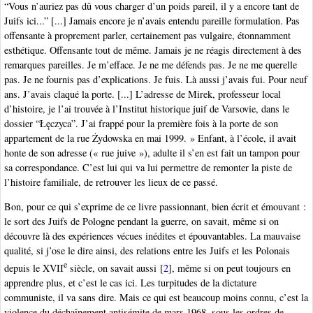
“Vous n’auriez pas dû vous charger d’un poids pareil, il y a encore tant de
Juifs ici...” [...] Jamais encore je n’avais entendu pareille formulation. Pas
offensante à proprement parler, certainement pas vulgaire, étonnamment
esthétique. Offensante tout de même. Jamais je ne réagis directement à des
remarques pareilles. Je m’efface. Je ne me défends pas. Je ne me querelle
pas. Je ne fournis pas d’explications. Je fuis. Là aussi j’avais fui. Pour neuf
ans. J’avais claqué la porte. [...] L’adresse de Mirek, professeur local
d’histoire, je l’ai trouvée à l’Institut historique juif de Varsovie, dans le
dossier “Łęczyca”. J’ai frappé pour la première fois à la porte de son
appartement de la rue Żydowska en mai 1999. » Enfant, à l’école, il avait
honte de son adresse (« rue juive »), adulte il s’en est fait un tampon pour
sa correspondance. C’est lui qui va lui permettre de remonter la piste de
l’histoire familiale, de retrouver les lieux de ce passé.
Bon, pour ce qui s’exprime de ce livre passionnant, bien écrit et émouvant :
le sort des Juifs de Pologne pendant la guerre, on savait, même si on
découvre là des expériences vécues inédites et épouvantables. La mauvaise
qualité, si j’ose le dire ainsi, des relations entre les Juifs et les Polonais
e
depuis le XVII
siècle, on savait aussi
[
2
]
, même si on peut toujours en
apprendre plus, et c’est le cas ici. Les turpitudes de la dictature
communiste, il va sans dire. Mais ce qui est beaucoup moins connu, c’est la
violence du déchaînement antisémite de mars 1968, sous les ordres de