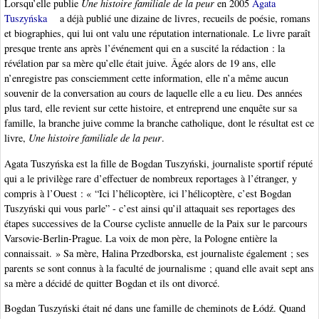
Lorsqu’elle publie
Une histoire familiale de la peur
en 2005
Agata
Tuszyńska
a déjà publié une dizaine de livres, recueils de poésie, romans
et biographies, qui lui ont valu une réputation internationale. Le livre paraît
presque trente ans après l’événement qui en a suscité la rédaction : la
révélation par sa mère qu’elle était juive. Âgée alors de 19 ans, elle
n’enregistre pas consciemment cette information, elle n’a même aucun
souvenir de la conversation au cours de laquelle elle a eu lieu. Des années
plus tard, elle revient sur cette histoire, et entreprend une enquête sur sa
famille, la branche juive comme la branche catholique, dont le résultat est ce
livre,
Une histoire familiale de la peur
.
Agata Tuszyńska est la fille de Bogdan Tuszyński, journaliste sportif réputé
qui a le privilège rare d’effectuer de nombreux reportages à l’étranger, y
compris à l’Ouest : « “Ici l’hélicoptère, ici l’hélicoptère, c’est Bogdan
Tuszyński qui vous parle” - c’est ainsi qu’il attaquait ses reportages des
étapes successives de la Course cycliste annuelle de la Paix sur le parcours
Varsovie-Berlin-Prague. La voix de mon père, la Pologne entière la
connaissait. » Sa mère, Halina Przedborska, est journaliste également ; ses
parents se sont connus à la faculté de journalisme ; quand elle avait sept ans
sa mère a décidé de quitter Bogdan et ils ont divorcé.
Bogdan Tuszyński était né dans une famille de cheminots de Łódź. Quand