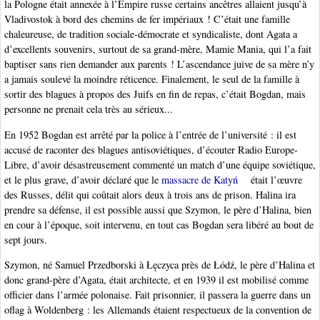
la Pologne était annexée à l’Empire russe certains ancêtres allaient jusqu’à
Vladivostok à bord des chemins de fer impériaux ! C’était une famille
chaleureuse, de tradition sociale-démocrate et syndicaliste, dont Agata a
d’excellents souvenirs, surtout de sa grand-mère, Mamie Mania, qui l’a fait
baptiser sans rien demander aux parents ! L’ascendance juive de sa mère n’y
a jamais soulevé la moindre réticence. Finalement, le seul de la famille à
sortir des blagues à propos des Juifs en fin de repas, c’était Bogdan, mais
personne ne prenait cela très au sérieux...
En 1952 Bogdan est arrêté par la police à l’entrée de l’université : il est
accusé de raconter des blagues antisoviétiques, d’écouter Radio Europe-
Libre, d’avoir désastreusement commenté un match d’une équipe soviétique,
et le plus grave, d’avoir déclaré que le
massacre de Katyń
était l’œuvre
des Russes, délit qui coûtait alors deux à trois ans de prison. Halina ira
prendre sa défense, il est possible aussi que Szymon, le père d’Halina, bien
en cour à l’époque, soit intervenu, en tout cas Bogdan sera libéré au bout de
sept jours.
Szymon, né Samuel Przedborski à Łęczyca près de Łódź, le père d’Halina et
donc grand-père d’Agata, était architecte, et en 1939 il est mobilisé comme
officier dans l’armée polonaise. Fait prisonnier, il passera la guerre dans un
oflag à Woldenberg : les Allemands étaient respectueux de la convention de