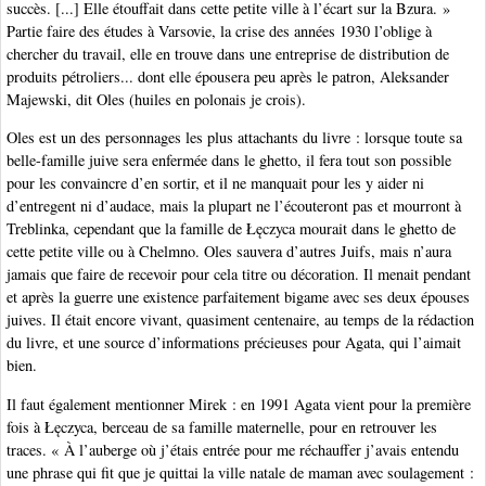
succès. [...] Elle étouffait dans cette petite ville à l’écart sur la Bzura. »
Partie faire des études à Varsovie, la crise des années 1930 l’oblige à
chercher du travail, elle en trouve dans une entreprise de distribution de
produits pétroliers... dont elle épousera peu après le patron, Aleksander
Majewski, dit Oles (huiles en polonais je crois).
Oles est un des personnages les plus attachants du livre : lorsque toute sa
belle-famille juive sera enfermée dans le ghetto, il fera tout son possible
pour les convaincre d’en sortir, et il ne manquait pour les y aider ni
d’entregent ni d’audace, mais la plupart ne l’écouteront pas et mourront à
Treblinka, cependant que la famille de Łęczyca mourait dans le ghetto de
cette petite ville ou à Chelmno. Oles sauvera d’autres Juifs, mais n’aura
jamais que faire de recevoir pour cela titre ou décoration. Il menait pendant
et après la guerre une existence parfaitement bigame avec ses deux épouses
juives. Il était encore vivant, quasiment centenaire, au temps de la rédaction
du livre, et une source d’informations précieuses pour Agata, qui l’aimait
bien.
Il faut également mentionner Mirek : en 1991 Agata vient pour la première
fois à Łęczyca, berceau de sa famille maternelle, pour en retrouver les
traces. « À l’auberge où j’étais entrée pour me réchauffer j’avais entendu
une phrase qui fit que je quittai la ville natale de maman avec soulagement :