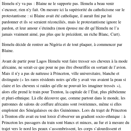
Ifemelu n’y va pas : Blaine ne le supporte pas. Ifemelu a beau venir
s’excuser, rien n’y fait. On mesure ici la supériorité du catholicisme sur le
protestantisme : si Blaine avait été catholique, il aurait fini par lui
pardonner et ils se seraient réconciliés, mais le protestantisme ignore le
pardon, et leur amour s’éteindra (mon épouse me dit qu’Ifemelu ne l’a
jamais vraiment aimé, pas plus que le précédent, un riche Blanc, Curt).
Ifemelu décide de rentrer au Nigéria et de tout plaquer, à commencer par
Blaine.
Avant de partir pour Lagos Ifemelu veut faire tresser ses cheveux à la mode
africaine, ne serait-ce que pour ne pas être ébouriffée en sortant de l’avion.
Mais il n’y a pas de natteuse à Princeton, ville universitaire, blanche et
distinguée (« les rares résidents noirs qu’elle y avait vus avaient la peau si
claire et les cheveux si raides qu’elle ne pouvait les imaginer tressés »),
alors elle prend le train pour Trenton, la capitale de l’État, plus plébéienne
et pluri-ethnique. Là elle découvre que, comme partout dans le monde, les
patronnes de salons de coiffure africains sont ivoiriennes, même si elles
emploient des Sénégalaises ou des Guinéennes. Lors du trajet de Princeton
à Trenton elle avait eu tout loisir d’observer un gradient socio-ethnique : à
Princeton les passagers du train sont blancs et minces, au fur et à mesure du
trajet vers le nord les peaux s’assombrissent, les corps s’alourdissent et