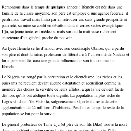
Remontons dans le temps de quelques années : Ifemelu est née dans une
famille de la classe moyenne, son père est employé d’une agence fédérale, il
perdra son travail mais finira par en retrouver un, sans grande prospérité ni
pauvreté, sa mère se confit en dévotion dans diverses sectes évangéliques.
Uju, sa jeune tante, est médecin, mais surtout la maîtresse richement
entretenue d’un général proche du pouvoir.
Au lycée Ifemelu se lie d’amour avec son condisciple Obinze, qui a perdu
son père et dont la mère, professeur de littérature à l’université de Nsukka et
forte personnalité, aura une grande influence sur son fils comme sur
Ifemelu.
Le Nigéria est rongé par la corruption et le clientélisme, les riches et les
puissants ne reculent devant aucune ostentation et accueillent comme la
moindre des choses la servilité de leurs affidés, à qui la vie devient facile
dès lors qu’ils ont abdiqué toute dignité. La population la plus riche de
Lagos vit dans l’île Victoria, soigneusement séparée du reste de cette
agglomération de 22 millions d’habitants. Pendant ce temps le reste de la
population se bat pour la survie.
Le général protecteur de Tante Uju (et père de son fils Dike) trouve la mort
dans un accident d’avion suspect : du jour au lendemain la vie d’Uju