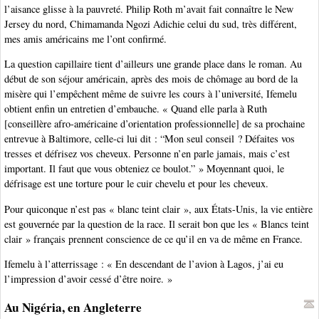
l’aisance glisse à la pauvreté. Philip Roth m’avait fait connaître le New
Jersey du nord, Chimamanda Ngozi Adichie celui du sud, très différent,
mes amis américains me l’ont confirmé.
La question capillaire tient d’ailleurs une grande place dans le roman. Au
début de son séjour américain, après des mois de chômage au bord de la
misère qui l’empêchent même de suivre les cours à l’université, Ifemelu
obtient enfin un entretien d’embauche. « Quand elle parla à Ruth
[conseillère afro-américaine d’orientation professionnelle] de sa prochaine
entrevue à Baltimore, celle-ci lui dit : “Mon seul conseil ? Défaites vos
tresses et défrisez vos cheveux. Personne n’en parle jamais, mais c’est
important. Il faut que vous obteniez ce boulot.” » Moyennant quoi, le
défrisage est une torture pour le cuir chevelu et pour les cheveux.
Pour quiconque n’est pas « blanc teint clair », aux États-Unis, la vie entière
est gouvernée par la question de la race. Il serait bon que les « Blancs teint
clair » français prennent conscience de ce qu’il en va de même en France.
Ifemelu à l’atterrissage : « En descendant de l’avion à Lagos, j’ai eu
l’impression d’avoir cessé d’être noire. »
Au Nigéria, en Angleterre