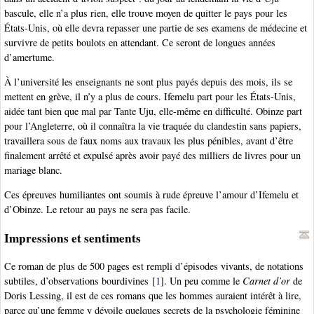
bascule, elle n’a plus rien, elle trouve moyen de quitter le pays pour les
États-Unis, où elle devra repasser une partie de ses examens de médecine et
survivre de petits boulots en attendant. Ce seront de longues années
d’amertume.
À l’université les enseignants ne sont plus payés depuis des mois, ils se
mettent en grève, il n’y a plus de cours. Ifemelu part pour les États-Unis,
aidée tant bien que mal par Tante Uju, elle-même en difficulté. Obinze part
pour l’Angleterre, où il connaîtra la vie traquée du clandestin sans papiers,
travaillera sous de faux noms aux travaux les plus pénibles, avant d’être
finalement arrêté et expulsé après avoir payé des milliers de livres pour un
mariage blanc.
Ces épreuves humiliantes ont soumis à rude épreuve l’amour d’Ifemelu et
d’Obinze. Le retour au pays ne sera pas facile.
Impressions et sentiments
Ce roman de plus de 500 pages est rempli d’épisodes vivants, de notations
subtiles, d’observations bourdivines
[
1
]
. Un peu comme le
Carnet d’or
de
Doris Lessing, il est de ces romans que les hommes auraient intérêt à lire,
parce qu’une femme y dévoile quelques secrets de la psychologie féminine