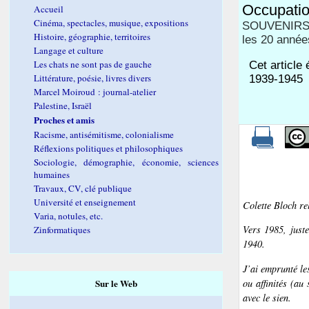
Occupatio
Accueil
Cinéma, spectacles, musique, expositions
SOUVENIRS 1
Histoire, géographie, territoires
les 20 années
Langage et culture
Les chats ne sont pas de gauche
Cet article 
Littérature, poésie, livres divers
1939-1945
Marcel Moiroud : journal-atelier
Palestine, Israël
Proches et amis
Racisme, antisémitisme, colonialisme
Réflexions politiques et philosophiques
Sociologie, démographie, économie, sciences
humaines
Travaux, CV, clé publique
Université et enseignement
Colette Bloch re
Varia, notules, etc.
Vers 1985, juste
Zinformatiques
1940.
J’ai emprunté le
ou affinités (au
Sur le Web
avec le sien.