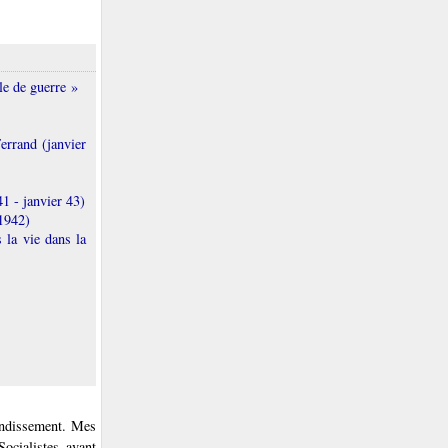
le de guerre »
errand (janvier
1 - janvier 43)
 1942)
 la vie dans la
rondissement. Mes
ocialistes avant