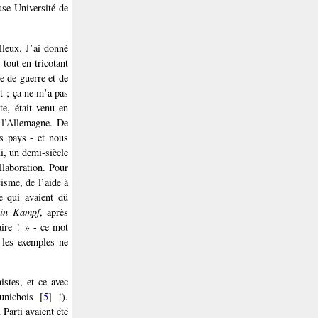
euse Université de
lleux. J’ai donné
 tout en tricotant
e de guerre et de
t ; ça ne m’a pas
e, était venu en
l’Allemagne. De
s pays - et nous
ui, un demi-siècle
ollaboration. Pour
cisme, de l’aide à
e qui avaient dû
in Kampf
, après
aire ! » - ce mot
: les exemples ne
stes, et ce avec
unichois
[
5
]
!).
 Parti avaient été