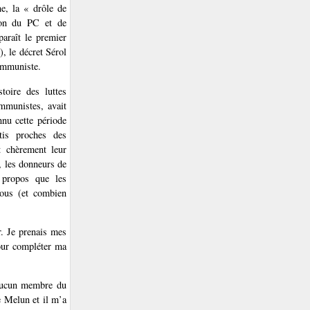
ne, la « drôle de
ion du PC et de
paraît le premier
, le décret Sérol
communiste.
toire des luttes
ommunistes, avait
nu cette période
tis proches des
t chèrement leur
a, les donneurs de
 propos que les
Nous (et combien
r. Je prenais mes
pour compléter ma
 aucun membre du
e Melun et il m’a