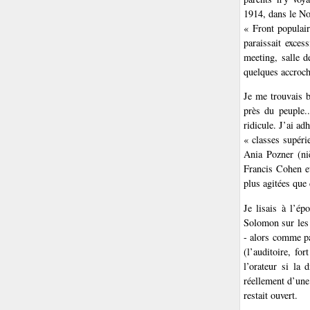
1914, dans le No
« Front populair
paraissait exce
meeting, salle d
quelques accroch
Je me trouvais b
près du peuple..
ridicule. J’ai a
« classes supérie
Ania Pozner (ni
Francis Cohen et
plus agitées que 
Je lisais à l’é
Solomon sur les 
- alors comme par
(l’auditoire, fo
l’orateur si la 
réellement d’une
restait ouvert.