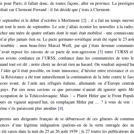
le pour Paris, il fallait donc, de toutes façons, aller en province. La prestigi
liait sur Clermont-Ferrand : il fut décidé que j’irais à Clermont.
e septembre et le début d’octobre à Merlimont
[
2
]
; il a fait un temps mervei
t tout le mois de septembre. Le soir j’allais écouter les nouvelles à la radio,
 chez une mère de quatre enfants dont le mari était mobilisé - une connaissanc
 n’ai plus jamais rien su. Le pacte germano-soviétique avait été signé le 23 aoû
t troublée : mon beau-frère Marcel Weill, par qui j’étais devenue communist
’avait exposé les raisons de ce pacte de non-agression
[
3
]
entre l’URSS et 
ous avions confiance en l’URSS, confiance dans les communistes de tous le
uand tout est dit ; notre choix ne devait rien au hasard. On voudrait aujourd’h
 l’idée qu’il était possible, en toute innocence, d’hésiter entre résistance et c
a Résistance a été tout naturellement la continuation de la lutte contre le fas
ncore avant, de l’aide aux réfugiés italiens, allemands ou d’Europe central
r pays. Par eux nous savions ce que personne n’aurait dû ignorer après
Me
’occupation de la Tchécoslovaquie. Mais : « Plutôt Hitler que le Front Popul
ours en vigueur aujourd’hui, en remplaçant Hitler par ... ? à vous de voir 
me s’ils paraissent plus anodins
[
4
]
.
permis aux dirigeants français de se débarrasser de ces gêneurs de communi
rences d’une légitime indignation (parlons-en de la vertu outragée des m
 été saisie dans la nuit du 25 au 26 août 1939 ; le 27 toutes les publications du