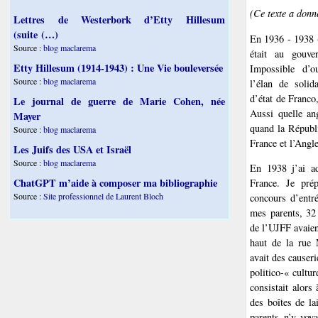
(Ce texte a donn
Lettres de Westerbork d’Etty Hillesum
(suite (…)
En 1936 - 1938 (
Source :
blog maclarema
était au gouv
Etty Hillesum (1914-1943) : Une Vie bouleversée
Impossible d’ou
Source :
blog maclarema
l’élan de solid
d’état de Franco
Le journal de guerre de Marie Cohen, née
Aussi quelle ang
Mayer
quand la Républ
Source :
blog maclarema
France et l’Angle
Les Juifs des USA et Israël
Source :
blog maclarema
En 1938 j’ai ad
ChatGPT m’aide à composer ma bibliographie
France. Je prép
Source :
Site professionnel de Laurent Bloch
concours d’entr
mes parents, 32
de l’UJFF avaient
haut de la rue 
avait des causeri
politico-« culture
consistait alors 
des boîtes de la
parents n’y voy