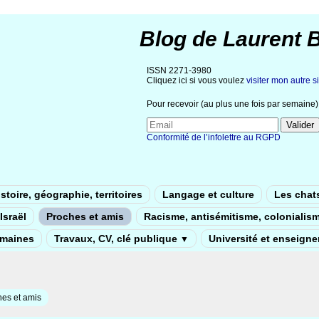
Blog de Laurent 
ISSN 2271-3980
Cliquez ici si vous voulez
visiter mon autre si
Pour recevoir (au plus une fois par semaine) 
Conformité de l’infolettre au RGPD
stoire, géographie, territoires
Langage et culture
Les chat
Israël
Proches et amis
Racisme, antisémitisme, colonialis
umaines
Travaux, CV, clé publique
Université et enseign
▼
es et amis