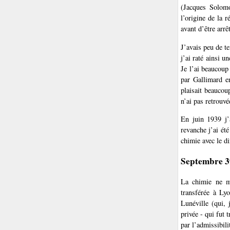
(Jacques Solomo
l’origine de la r
avant d’être arrê
J’avais peu de t
j’ai raté ainsi 
Je l’ai beaucoup
par Gallimard e
plaisait beaucou
n’ai pas retrouvé
En juin 1939 j’
revanche j’ai ét
chimie avec le d
Septembre 39
La chimie ne m’
transférée à Ly
Lunéville (qui, 
privée - qui fut 
par l’admissibil