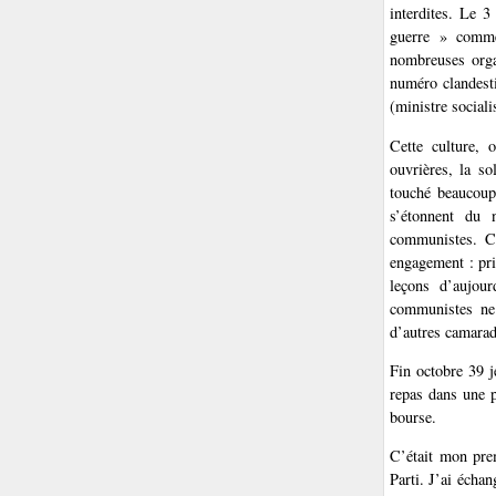
interdites. Le 3
guerre » comme
nombreuses organ
numéro clandest
(ministre social
Cette culture, 
ouvrières, la so
touché beaucoup
s’étonnent du 
communistes. C’
engagement : pris
leçons d’aujou
communistes ne 
d’autres camarad
Fin octobre 39 j
repas dans une p
bourse.
C’était mon pre
Parti. J’ai écha