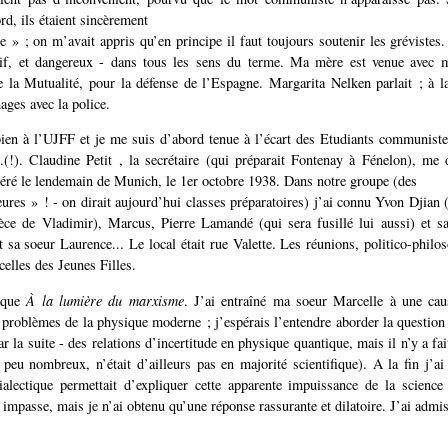
rd, ils étaient sincèrement
e » ; on m’avait appris qu’en principe il faut toujours soutenir les grévistes
ssif, et dangereux - dans tous les sens du terme. Ma mère est venue avec 
e la Mutualité, pour la défense de l’Espagne. Margarita Nelken parlait ; à la
ages avec la police.
ien à l’UJFF et je me suis d’abord tenue à l’écart des Etudiants communiste
.(!). Claudine Petit , la secrétaire (qui préparait Fontenay à Fénelon), me d
dhéré le lendemain de Munich, le 1er octobre 1938. Dans notre groupe (des
ures » ! - on dirait aujourd’hui classes préparatoires) j’ai connu Yvon Djian (
èce de Vladimir), Marcus, Pierre Lamandé (qui sera fusillé lui aussi) et s
 sa soeur Laurence... Le local était rue Valette. Les réunions, politico-philos
celles des Jeunes Filles.
poque
À la lumière du marxisme
. J’ai entraîné ma soeur Marcelle à une cau
problèmes de la physique moderne ; j’espérais l’entendre aborder la question 
 la suite - des relations d’incertitude en physique quantique, mais il n’y a fa
rt peu nombreux, n’était d’ailleurs pas en majorité scientifique). A la fin j’
dialectique permettait d’expliquer cette apparente impuissance de la science e
 impasse, mais je n’ai obtenu qu’une réponse rassurante et dilatoire. J’ai admi