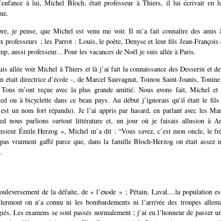
enfance à lui, Michel Bloch, était professeur à Thiers, il lui écrivait en 
que.
re, je pense, que Michel est venu me voir. Il m’a fait connaître des amis 
x professeurs ; les Parrot : Louis, le poète, Denyse et leur fils Jean-François 
p, aussi professeur... Pour les vacances de Noël je suis allée à Paris.
suis allée voir Michel à Thiers et là j’ai fait la connaissance des Desserin et de 
était directrice d’école -, de Marcel Sauvagnat, Toinou Saint-Joanis, Tonine 
. Tous m’ont reçue avec la plus grande amitié. Nous avons fait, Michel et
d ou à bicyclette dans ce beau pays. Au début j’ignorais qu’il était le fil
st un nom fort répandu). Je l’ai appris par hasard, en parlant avec les Ma
ed nous parlions surtout littérature et, un jour où je faisais allusion à 
nsieur Émile Herzog », Michel m’a dit : “Vous savez, c’est mon oncle, le fr
pas vraiment gaffé parce que, dans la famille Bloch-Herzog on était assez i
.
ouleversement de la défaite, de « l’exode » ; Pétain, Laval....la population 
lermont on n’a connu ni les bombardements ni l’arrivée des troupes allem
ugiés. Les examens se sont passés normalement ; j’ai eu l’honneur de passer une