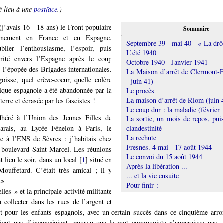
é lieu à une
postface
.)
j’avais 16 - 18 ans) le Front populaire
Sommaire
ernement en France et en Espagne.
Septembre 39 - mai 40 - « La drô
blier l’enthousiasme, l’espoir, puis
L’été 1940
arité envers l’Espagne après le coup
Octobre 1940 - Janvier 1941
, l’épopée des Brigades internationales.
La Maison d’arrêt de Clermont-F
oisse, quel crève-coeur, quelle colère
- juin 41)
ique espagnole a été abandonnée par la
Le procès
La maison d’arrêt de Riom (juin 4
terre et écrasée par les fascistes !
Le coup dur : la maladie (février
héré à l’Union des Jeunes Filles de
La sortie, un mois de repos, puis
clandestinité
arais, au Lycée Fénelon à Paris, le
La rechute
ée à l’ENS de Sèvres ; j’habitais chez
Fresnes. 4 mai - 17 août 1944
 boulevard Saint-Marcel. Les réunions
Le convoi du 15 août 1944
 lieu le soir, dans un local
[
1
]
situé en
Après la libération ...
Mouffetard. C’était très amical ; il y
... et la vie ensuite
es
Pour finir :
lles » et la principale activité militante
à collecter dans les rues de l’argent et
it pour les enfants espagnols, avec un certain succès dans ce cinquième ar
aient pas d’inconvénient, pourvu que le mot communiste n’apparaisse pas. S