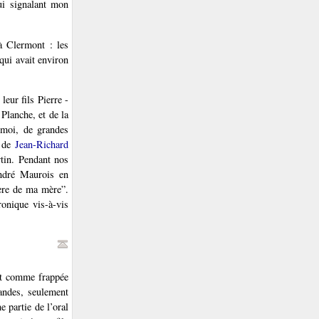
lui signalant mon
à Clermont : les
qui avait environ
leur fils Pierre -
Planche, et de la
 moi, de grandes
s de
Jean-Richard
rtin. Pendant nos
André Maurois en
ère de ma mère”.
ronique vis-à-vis
est comme frappée
andes, seulement
 partie de l’oral