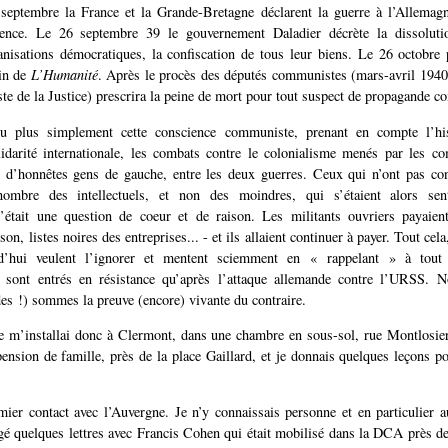
 septembre la France et la Grande-Bretagne déclarent la guerre à l’Allemag
nce. Le 26 septembre 39 le gouvernement Daladier décrète la dissolut
isations démocratiques, la confiscation de tous leur biens. Le 26 octobre 
in de
L’Humanité
. Après le procès des députés communistes (mars-avril 1940)
iste de la Justice) prescrira la peine de mort pour tout suspect de propagande 
ou plus simplement cette conscience communiste, prenant en compte l’his
lidarité internationale, les combats contre le colonialisme menés par les c
 d’honnêtes gens de gauche, entre les deux guerres. Ceux qui n’ont pas con
nombre des intellectuels, et non des moindres, qui s’étaient alors sen
était une question de coeur et de raison. Les militants ouvriers payaien
on, listes noires des entreprises... - et ils allaient continuer à payer. Tout cel
rd’hui veulent l’ignorer et mentent sciemment en « rappelant » à tout
sont entrés en résistance qu’après l’attaque allemande contre l’URSS. 
es !) sommes la preuve (encore) vivante du contraire.
e m’installai donc à Clermont, dans une chambre en sous-sol, rue Montlosie
ension de famille, près de la place Gaillard, et je donnais quelques leçons 
mier contact avec l’Auvergne. Je n’y connaissais personne et en particulier
ngé quelques lettres avec Francis Cohen qui était mobilisé dans la DCA près d