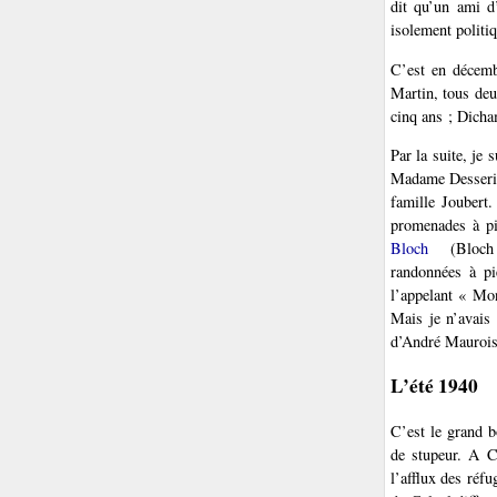
dit qu’un ami d’
isolement politi
C’est en décemb
Martin, tous deu
cinq ans ; Dicham
Par la suite, je 
Madame Desserin 
famille Joubert
promenades à pie
Bloch
(Bloch e
randonnées à pi
l’appelant « Mo
Mais je n’avais 
d’André Maurois
L’été 1940
C’est le grand b
de stupeur. A C
l’afflux des réf