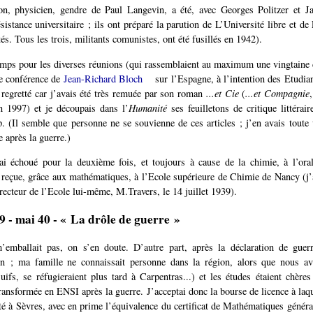
n, physicien, gendre de Paul Langevin, a été, avec Georges Politzer et J
ésistance universitaire ; ils ont préparé la parution de L’Université libre et de
tés. Tous les trois, militants comunistes, ont été fusillés en 1942).
emps pour les diverses réunions (qui rassemblaient au maximum une vingtaine 
une conférence de
Jean-Richard Bloch
sur l’Espagne, à l’intention des Etudi
 regretté car j’avais été très remuée par son roman
...et Cie
(
...et Compagnie
n 1997) et je découpais dans l’
Humanité
ses feuilletons de critique littérai
p. (Il semble que personne ne se souvienne de ces articles ; j’en avais toute 
e après la guerre.)
ai échoué pour la deuxième fois, et toujours à cause de la chimie, à l’ora
é reçue, grâce aux mathématiques, à l’Ecole supérieure de Chimie de Nancy (j’a
irecteur de l’Ecole lui-même, M.Travers, le 14 juillet 1939).
 - mai 40 - « La drôle de guerre »
emballait pas, on s’en doute. D’autre part, après la déclaration de guerr
on ; ma famille ne connaissait personne dans la région, alors que nous a
juifs, se réfugieraient plus tard à Carpentras...) et les études étaient chères
transformée en ENSI après la guerre. J’acceptai donc la bourse de licence à laqu
ité à Sèvres, avec en prime l’équivalence du certificat de Mathématiques généra