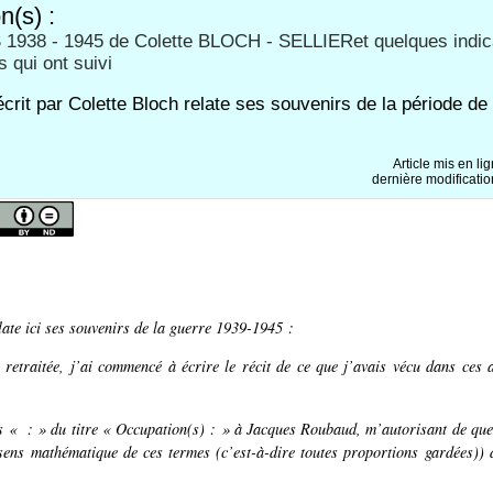
n(s) :
938 - 1945 de Colette BLOCH - SELLIERet quelques indica
 qui ont suivi
écrit par Colette Bloch relate ses souvenirs de la période de
Article mis en li
dernière modificatio
late ici ses souvenirs de la guerre 1939-1945 :
 retraitée, j’ai commencé à écrire le récit de ce que j’avais vécu dans ces
s « : » du titre
« Occupation(s) : »
à Jacques Roubaud, m’autorisant de quel
 sens mathématique de ces termes (c’est-à-dire toutes proportions gardées)