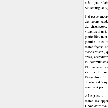
n’était pas valab
Strasbourg se rep
J’ai passé encor
des leçons pendan
des chaussettes,
vacances dont je
particulièremen
permission et m
toutes façons n
avions raison , q
après, accréditer
les communistes l
l’Espagne et, e
s’enfuir de leu
l’Anschluss et l
d’ordre est touj
manquent pas, mê
« Le pacte » a 
toutes les appa
L’
Humanité
avait