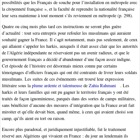
possibilités que les Français de souche pour l’installation en métropole avec
la citoyenneté française », et la faculté de reprendre la nationalité française
leur sera maintenue à tout moment s’ils reviennent en métropole (p. 298).
Quatre ou cinq mois plus tard ces instructions ne seront plus guère
d’actualité : tout sera entrepris pour refouler les musulmans qui auraient
souhaité gagner la France. Il s’agit notamment, mais pas seulement, de ceux
qui allaient s’appeler les harkis, auxquels il était assez clair que les autorités
de l’Algérie indépendante ne réservaient pas un avenir radieux, et que le
gouvernement français a décidé d’abandonner d’une façon assez indigne.
Cet épisode de l’histoire est désormais mieux connu par certains
témoignages d’officiers français qui ont été contraints de livrer leurs soldats
musulmans. Les suites de ces événements ont trouvé leur expression
littéraire sous la
plume ardente et talentueuse
de
Zahia Rahmani
. Les
harkis et leurs familles qui ont pu gagner le territoire français y ont été
traités de façon ignominieuse, parqués dans des sortes de camps militaires,
sans bénéficier d’aucune des mesures d’intégration que la France avait fait
miroiter et qu’elle devait bien, quand même, à ceux qui avaient choisi son
camp, qu’ils aient eu tort ou raison.
Encore plus paradoxal, et juridiquement injustifiable, fut le traitement
réservé aux Algériens qui vivaient en France : du jour au lendemain ils