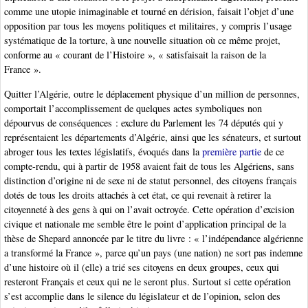
comme une utopie inimaginable et tourné en dérision, faisait l’objet d’une
opposition par tous les moyens politiques et militaires, y compris l’usage
systématique de la torture, à une nouvelle situation où ce même projet,
conforme au « courant de l’Histoire », « satisfaisait la raison de la
France ».
Quitter l’Algérie, outre le déplacement physique d’un million de personnes,
comportait l’accomplissement de quelques actes symboliques non
dépourvus de conséquences : exclure du Parlement les 74 députés qui y
représentaient les départements d’Algérie, ainsi que les sénateurs, et surtout
abroger tous les textes législatifs, évoqués dans la
première partie
de ce
compte-rendu, qui à partir de 1958 avaient fait de tous les Algériens, sans
distinction d’origine ni de sexe ni de statut personnel, des citoyens français
dotés de tous les droits attachés à cet état, ce qui revenait à retirer la
citoyenneté à des gens à qui on l’avait octroyée. Cette opération d’excision
civique et nationale me semble être le point d’application principal de la
thèse de Shepard annoncée par le titre du livre : « l’indépendance algérienne
a transformé la France », parce qu’un pays (une nation) ne sort pas indemne
d’une histoire où il (elle) a trié ses citoyens en deux groupes, ceux qui
resteront Français et ceux qui ne le seront plus. Surtout si cette opération
s’est accomplie dans le silence du législateur et de l’opinion, selon des