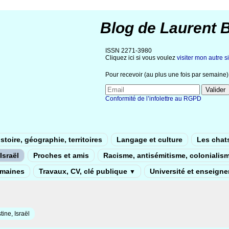
Blog de Laurent 
ISSN 2271-3980
Cliquez ici si vous voulez
visiter mon autre si
Pour recevoir (au plus une fois par semaine) 
Conformité de l’infolettre au RGPD
stoire, géographie, territoires
Langage et culture
Les chat
Israël
Proches et amis
Racisme, antisémitisme, colonialis
umaines
Travaux, CV, clé publique
Université et enseign
▼
tine, Israël