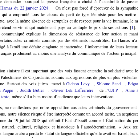
e demander pourquoi la presse française a choisi à l’unanimité de passer
Hamas du 22 janvier 2024
. On n’est pas forcé d’éprouver de la sympathi
 qui a emprunté tous les atours du parti de type léniniste pour les mettre
ente, avec la même absence de scrupules et de respect pour la vie humaine, le
prétend servir et qui maintenant paye au centuple le prix de ses actions
[
1
]
.
 communiqué explique la dimension de résistance de leur action et man
 certains actes criminels commis par des éléments incontrôlés. Le Hamas n’a
fligé à Israël une défaite cinglante et inattendue, l’information de leurs lecte
rançais produisent au moins une analyse du communiqué de l’acteur principal
ion sinistre il est important que des voix fassent entendre la solidarité avec 
s Palestiniens de Cisjordanie, soumis aux agressions de plus en plus violentes
nne. Surtout des voix juives, merci à
Gideon Levy
,
Shlomo Sand
,
Edga
n Pappé
,
Judith Butler
,
Olivier Lek Lafferrière
de l’
UJFP
,
Anne S
texte
, même s’il a bien moins d’audience que leurs interventions.
fs, ne manifestons pas notre opposition aux actes criminels du gouvernement 
ons, notre silence risque d’être interprété comme un accord tacite, un acquies
ienne du 19 juillet 2018 qui définit l’État d’Israël comme l’État-nation du pe
 naturel, culturel, religieux et historique à l’autodétermination. » Aux te
a langue arabe a perdu le statut de langue officielle qu’elle avait en Israël, les 