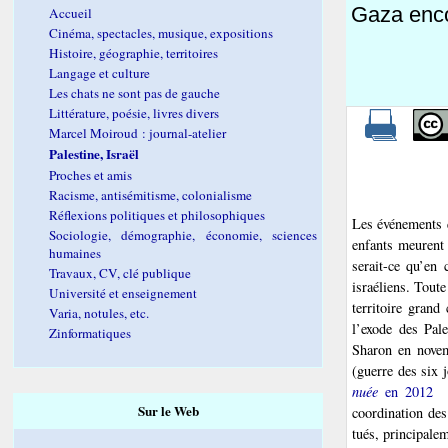
Gaza enco
Accueil
Cinéma, spectacles, musique, expositions
Histoire, géographie, territoires
Langage et culture
Les chats ne sont pas de gauche
Littérature, poésie, livres divers
Marcel Moiroud : journal-atelier
Palestine, Israël
Proches et amis
Racisme, antisémitisme, colonialisme
Réflexions politiques et philosophiques
Les événements q
Sociologie, démographie, économie, sciences
enfants meurent 
humaines
serait-ce qu’en
Travaux, CV, clé publique
israéliens. Toute
Université et enseignement
territoire gran
Varia, notules, etc.
l’exode des Pale
Zinformatiques
Sharon en novem
(guerre des six j
nuée
en 2012
Sur le Web
coordination de
tués, principale