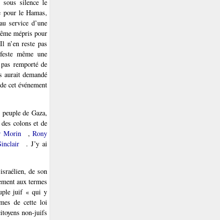
 sous silence le
e pour le Hamas,
 au service d’une
 même mépris pour
 Il n’en reste pas
ifeste même une
 pas remporté de
urs aurait demandé
 de cet événement
le peuple de Gaza,
 des colons et de
r Morin
,
Rony
inclair
. J’y ai
israélien, de son
cement aux termes
uple juif « qui y
rmes de cette loi
citoyens non-juifs