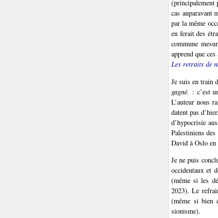
(principalement p
cas auparavant m
par la même occas
en ferait des étr
commune mesure a
apprend que ces a
Les retraits de n
Je suis en train 
gagné.
: c’est un
L’auteur nous rap
datent pas d’hie
d’hypocrisie aus
Palestiniens des
David à Oslo en 
Je ne puis conclu
occidentaux et d
(même si les dé
2023). Le refrai
(même si bien é
sionisme).