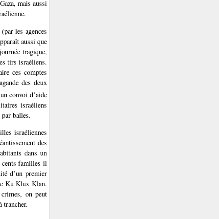
 Gaza, mais aussi
raélienne.
 (par les agences
pparaît aussi que
journée tragique,
s tirs israéliens.
faire ces comptes
opagande des deux
un convoi d’aide
taires israéliens
 par balles.
illes israéliennes
néantissement des
habitants dans un
cents familles il
nité d’un premier
 le Ku Klux Klan.
s crimes, on peut
à trancher.