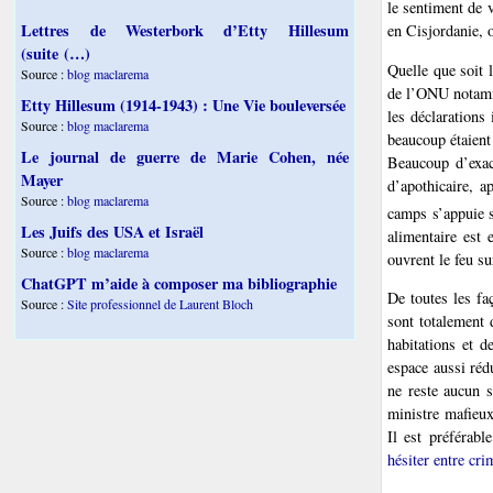
le sentiment de 
Lettres de Westerbork d’Etty Hillesum
en Cisjordanie, o
(suite (…)
Quelle que soit 
Source :
blog maclarema
de l’ONU notamme
Etty Hillesum (1914-1943) : Une Vie bouleversée
les déclarations
Source :
blog maclarema
beaucoup étaient 
Le journal de guerre de Marie Cohen, née
Beaucoup d’exact
Mayer
d’apothicaire, a
Source :
blog maclarema
camps s’appuie s
Les Juifs des USA et Israël
alimentaire est 
Source :
blog maclarema
ouvrent le feu su
ChatGPT m’aide à composer ma bibliographie
De toutes les faç
Source :
Site professionnel de Laurent Bloch
sont totalement 
habitations et d
espace aussi réd
ne reste aucun s
ministre mafieux
Il est préférabl
hésiter entre cr