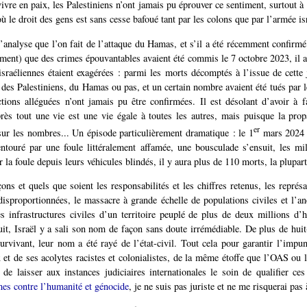
vivre en paix, les Palestiniens n’ont jamais pu éprouver ce sentiment, surtout à
ù le droit des gens est sans cesse bafoué tant par les colons que par l’armée is
l’analyse que l’on fait de l’attaque du Hamas, et s’il a été récemment confirmé
nt) que des crimes épouvantables avaient été commis le 7 octobre 2023, il a
 israéliennes étaient exagérées : parmi les morts décomptés à l’issue de cette 
des Palestiniens, du Hamas ou pas, et un certain nombre avaient été tués par le
ions alléguées n’ont jamais pu être confirmées. Il est désolant d’avoir à 
près tout une vie est une vie égale à toutes les autres, mais puisque la pr
er
ur les nombres... Un épisode particulièrement dramatique : le 1
mars 2024 
entouré par une foule littéralement affamée, une bousculade s’ensuit, les mili
r la foule depuis leurs véhicules blindés, il y aura plus de 110 morts, la plupart
ons et quels que soient les responsabilités et les chiffres retenus, les représa
disproportionnées, le massacre à grande échelle de populations civiles et l’a
es infrastructures civiles d’un territoire peuplé de plus de deux millions d’
uit, Israël y a sali son nom de façon sans doute irrémédiable. De plus de huit-
urvivant, leur nom a été rayé de l’état-civil. Tout cela pour garantir l’impu
 et de ses acolytes racistes et colonialistes, de la même étoffe que l’OAS ou
e de laisser aux instances judiciaires internationales le soin de qualifier ce
imes contre l’humanité et génocide
, je ne suis pas juriste et ne me risquerai pas 