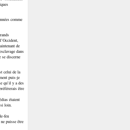
elques
s années comme
grands
l’Occident,
aintenant de
’esclavage dans
e se discerne
t celui de la
ment puis-je
e qu’il y a des
préférerais être
dias étaient
si loin.
le-feu
 ne puisse être