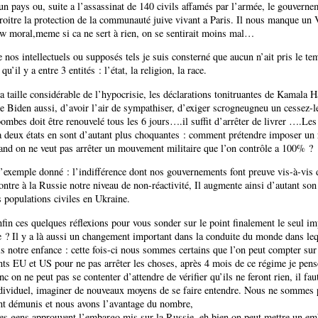
un pays ou, suite a l’assassinat de 140 civils affamés par l’armée, le gouverne
roitre la protection de la communauté juive vivant a Paris. Il nous manque un 
w moral,meme si ca ne sert à rien, on se sentirait moins mal…
 nos intellectuels ou supposés tels je suis consterné que aucun n’ait pris le te
 qu’il y a entre 3 entités : l’état, la religion, la race.
 la taille considérable de l’hypocrisie, les déclarations tonitruantes de Kamala H
de Biden aussi, d’avoir l’air de sympathiser, d’exiger scrogneugneu un cessez-l
bombes doit être renouvelé tous les 6 jours….il suffit d’arrêter de livrer ….Les
a deux états en sont d’autant plus choquantes : comment prétendre imposer un r
and on ne veut pas arrêter un mouvement militaire que l’on contrôle a 100% ?
 l’exemple donné : l’indifférence dont nos gouvernements font preuve vis-à-vis 
tre à la Russie notre niveau de non-réactivité, Il augmente ainsi d’autant son
s populations civiles en Ukraine.
nfin ces quelques réflexions pour vous sonder sur le point finalement le seul im
e ? Il y a là aussi un changement important dans la conduite du monde dans le
s notre enfance : cette fois-ci nous sommes certains que l’on peut compter sur
s EU et US pour ne pas arrêter les choses, après 4 mois de ce régime je pens
nc on ne peut pas se contenter d’attendre de vérifier qu’ils ne feront rien, il fa
ndividuel, imaginer de nouveaux moyens de se faire entendre. Nous ne sommes 
t démunis et nous avons l’avantage du nombre,
es gens approuvent l’embargo mis sur la Russie, eh bien on peut mettre un e