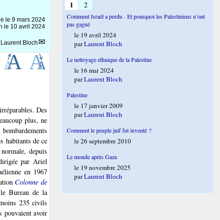
1
2
Comment Israël a perdu - Et pourquoi les Palestiniens n’ont
ne le
9 mars 2024
pas gagné
n le 10 avril 2024
le 19 avril 2024
r
Laurent Bloch
par
Laurent Bloch
Le nettoyage ethnique de la Palestine
le 16 mai 2024
par
Laurent Bloch
Palestine
le 17 janvier 2009
irréparables. Des
par
Laurent Bloch
beaucoup plus, ne
es bombardements
Comment le peuple juif fut inventé ?
es habitants de ce
le 26 septembre 2010
 normale, depuis
Le monde après Gaza
dirigée par Ariel
le 19 novembre 2025
aélienne en 1967
par
Laurent Bloch
ration
Colonne de
le Bureau de la
moins 235 civils
s pouvaient avoir