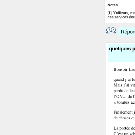
Notes
[
1
]
D’ailleurs, c
des services éduc
Répond
quelques p
Bonsoir Lau
quand j’ai l
Mais j’ai vit
perdu de leu
l’ONU, de l’
« tombés au 
Finalement j
de choses qu
La portée d
C’est un sch