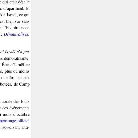
 qui était déjà le
c d’apartheid. Et
s à Israël, ce qui
’est bien sûr sans
t l’histoire nous
alc
Dénaturalisés.
oi Israël n’a pas
ez démoralisante.
l’État d’Israël ne
té, plus ou moins
connaîtraient aux
sabotées, de Camp
e morale des États
de ces événements
u mois d’octobre
mensonge officiel
soi-disant anti-