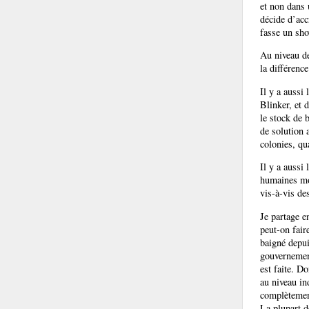
et non dans 
décide d’acc
fasse un sho
Au niveau de
la différence
Il y a aussi
Blinker, et 
le stock de 
de solution 
colonies, qu
Il y a aussi
humaines mon
vis-à-vis de
Je partage e
peut-on fair
baigné depui
gouvernement
est faite. Do
au niveau i
complètemen
La plupart d