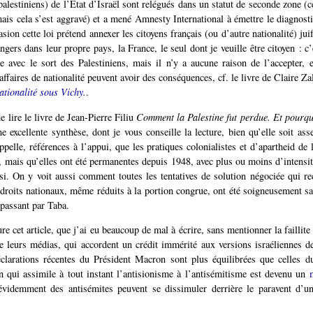
alestiniens) de l’État d’Israël sont relégués dans un statut de seconde zone (ce
ais cela s’est aggravé) et a mené Amnesty International à émettre le diagnosti
ion cette loi prétend annexer les citoyens français (ou d’autre nationalité) juif
angers dans leur propre pays, la France, le seul dont je veuille être citoyen : c
vec le sort des Palestiniens, mais il n’y a aucune raison de l’accepter, e
ffaires de nationalité peuvent avoir des conséquences, cf. le livre de Claire Z
ationalité sous Vichy.
.
de lire le livre de Jean-Pierre Filiu
Comment la Palestine fut perdue. Et pourqu
e excellente synthèse, dont je vous conseille la lecture, bien qu’elle soit ass
pelle, références à l’appui, que les pratiques colonialistes et d’apartheid de 
r, mais qu’elles ont été permanentes depuis 1948, avec plus ou moins d’intensi
si. On y voit aussi comment toutes les tentatives de solution négociée qui re
 droits nationaux, même réduits à la portion congrue, ont été soigneusement 
passant par Taba.
re cet article, que j’ai eu beaucoup de mal à écrire, sans mentionner la faillit
e leurs médias, qui accordent un crédit immérité aux versions israéliennes 
clarations récentes du Président Macron sont plus équilibrées que celles d
n qui assimile à tout instant l’antisionisme à l’antisémitisme est devenu un
videmment des antisémites peuvent se dissimuler derrière le paravent d’un 