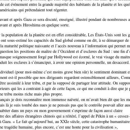
 de cet événement entre la grande majorité des habitants de la planète et les qu
méricains qui prétendaient tout régenter.
 avant et après Gaza ce sera discuté, enseigné, illustré pendant de nombreuse
 avant et après Hiroshima en quelque sorte.
 la population de la planète est en effet considérable, Les États-Unis sont les 
s ont sous-estimé les capacités du Sud global comme on dit, à se démarquer de 
la maturité politique naissante et l’accès nouveau à l’information qui permet m
question les positions de maître de l’Occident et d’esclaves du Sud : une fin d
 masque soigneusement forgé par Hollywood est écorné, le vrai visage du maitr
duit les esclaves à s’émanciper, à avoir une opinion personnelle, un desaccord.
dividuel (pour moi-même c’est moins grave bien sûr) le sentiment dominant es
ent est-il possible que nos dirigeants regardent ostensiblement ailleurs, Com
être assimilé à leur tribu, et par la supposé de partager leur attitude. On suppos
rieurs qui les a contraint à agir de cette façon, ce qui me conduit à dire que je 
e tribu moins riche mais plus propre.
ançais je dois reconnaître mon immense naïveté, on m’avait bien dit que les mé
ais là je suis tombé des nues je ne pensais pas que le contrôle pouvait aller aus
 habiter dans un pays ou mon gouvernement s’exprime de façon aussi claire
tre des affaires étrangères chinois qui a réitéré, l’appel de Pékin à un « cessez-
 Gaza. « Le fait qu’aujourd’hui, au XXIe siècle, cette catastrophe humanitaire
une tragédie humaine, plus encore, c’est une honte pour la civilisation »,