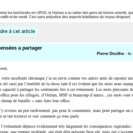
omme les bolcheviks en URSS, le Hamas a su rallier des gens de bonne volonté, qui 
atifs et de santé. Ceci sans préjudice des aspects totalitaires du noyau dirigeant.
re à cet article
ensées a partager
Pierre Druilhe
- le
rent,
u votre excellente chronique j’ai eu envie comme vos autres amis de rajouter mo
e été saisi par l’inutilité de la chose tant il est évident que les mots nous manq
r capacité à partager les sentiments liés à cet événement. Les mots puissants d
office pour les réfugiés, d’Oxfam, MSF et beaucoup d’autres , ces mots sont si
champ de bataille » sans faire leur office.
’y reviens un peu tardivement, pas pour le commenter, mais pour partager un 
i m’ont traversé et voir comment ça vous parle.
e l’événement dépasse évidemment très largement les conséquences régionales.
isme, une rupture profonde, qui était déjà présente bien sûr, mais qui s’accen