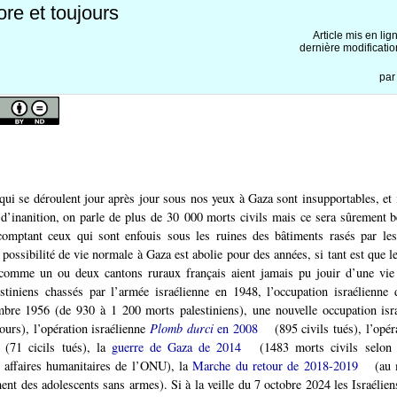
re et toujours
Article mis en lig
dernière modificatio
pa
ui se déroulent jour après jour sous nos yeux à Gaza sont insupportables, et 
d’inanition, on parle de plus de 30 000 morts civils mais ce sera sûrement 
 comptant ceux qui sont enfouis sous les ruines des bâtiments rasés par l
 possibilité de vie normale à Gaza est abolie pour des années, si tant est que l
d comme un ou deux cantons ruraux français aient jamais pu jouir d’une vie
stiniens chassés par l’armée israélienne en 1948, l’occupation israélienne 
bre 1956 (de 930 à 1 200 morts palestiniens), une nouvelle occupation isr
ours), l’opération israélienne
Plomb durci
en 2008
(895 civils tués), l’opé
(71 cicils tués), la
guerre de Gaza de 2014
(1483 morts civils selon 
s affaires humanitaires de l’ONU), la
Marche du retour de 2018-2019
(au 
ment des adolescents sans armes). Si à la veille du 7 octobre 2024 les Israélien