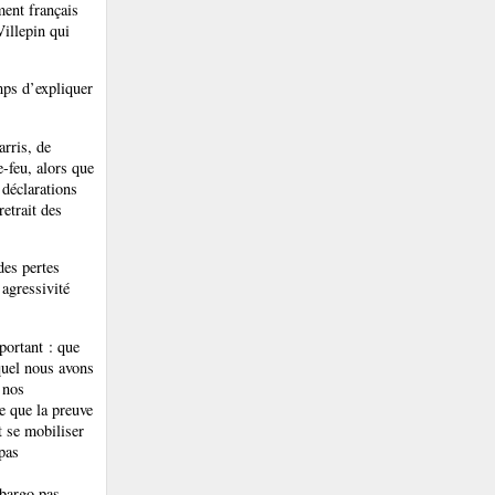
ment français
Villepin qui
mps d’expliquer
arris, de
e-feu, alors que
 déclarations
etrait des
des pertes
 agressivité
portant : que
quel nous avons
 nos
e que la preuve
ut se mobiliser
pas
mbargo pas