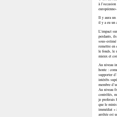
à l’occasion
européenno-a
Il y aura un
il y a eu un
L’impact sur
perdants, il
sous-estimé 
remettre en 
le fonds, le
mieux et con
Au niveau in
honte : comm
supporter d’
intérêts supé
membre d’un
Au niveau fr
contrôlés, m
je preferais
que le minis
immédiat » à
arrêtée est 