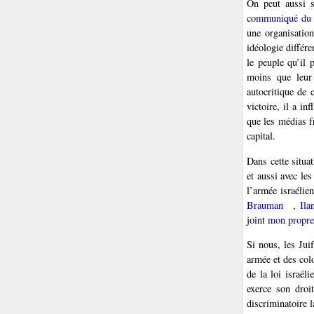
On peut aussi s
communiqué du 
une organisation
idéologie différ
le peuple qu’il 
moins que leur
autocritique de
victoire, il a in
que les médias f
capital.
Dans cette situat
et aussi avec le
l’armée israélie
Brauman
,
Ila
joint
mon propre 
Si nous, les Jui
armée et des col
de la loi israél
exerce son droit
discriminatoire l