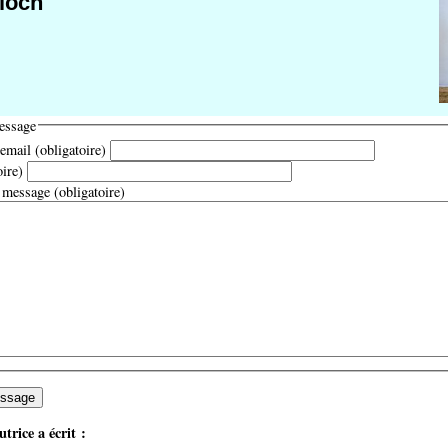
Bloch
essage
email (obligatoire)
oire)
 message (obligatoire)
trice a écrit :