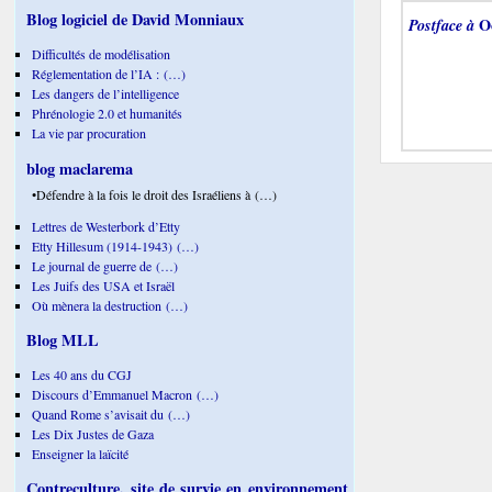
Blog logiciel de David Monniaux
Postface à
Oc
Difficultés de modélisation
Réglementation de l’IA : (…)
Les dangers de l’intelligence
Phrénologie 2.0 et humanités
La vie par procuration
blog maclarema
•Défendre à la fois le droit des Israéliens à (…)
Lettres de Westerbork d’Etty
Etty Hillesum (1914-1943) (…)
Le journal de guerre de (…)
Les Juifs des USA et Israël
Où mènera la destruction (…)
Blog MLL
Les 40 ans du CGJ
Discours d’Emmanuel Macron (…)
Quand Rome s’avisait du (…)
Les Dix Justes de Gaza
Enseigner la laïcité
Contreculture, site de survie en environnement