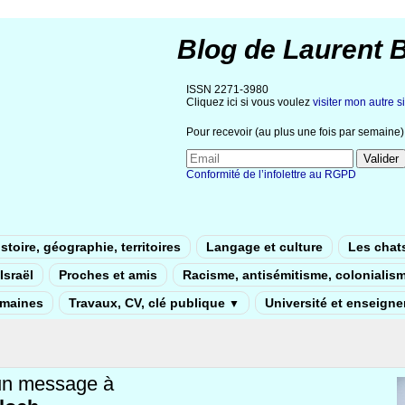
Blog de Laurent 
ISSN 2271-3980
Cliquez ici si vous voulez
visiter mon autre si
Pour recevoir (au plus une fois par semaine) 
Conformité de l’infolettre au RGPD
stoire, géographie, territoires
Langage et culture
Les chat
Israël
Proches et amis
Racisme, antisémitisme, colonialis
umaines
Travaux, CV, clé publique
Université et enseign
▼
un message à