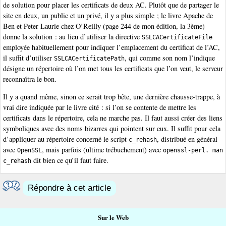
de solution pour placer les certificats de deux AC. Plutôt que de partager le
site en deux, un public et un privé, il y a plus simple ; le livre Apache de
Ben et Peter Laurie chez O’Reilly (page 244 de mon édition, la 3ème)
donne la solution : au lieu d’utiliser la directive
SSLCACertificateFile
employée habituellement pour indiquer l’emplacement du certificat de l’AC,
il suffit d’utiliser
, qui comme son nom l’indique
SSLCACertificatePath
désigne un répertoire où l’on met tous les certificats que l’on veut, le serveur
reconnaîtra le bon.
Il y a quand même, sinon ce serait trop bête, une dernière chausse-trappe, à
vrai dire indiquée par le livre cité : si l’on se contente de mettre les
certificats dans le répertoire, cela ne marche pas. Il faut aussi créer des liens
symboliques avec des noms bizarres qui pointent sur eux. Il suffit pour cela
d’appliquer au répertoire concerné le script
, distribué en général
c_rehash
avec
, mais parfois (ultime trébuchement) avec
OpenSSL
openssl-perl. man
dit bien ce qu’il faut faire.
c_rehash
Répondre à cet article
Sur le Web