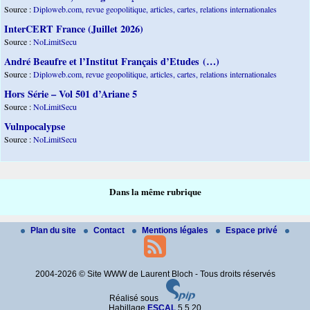
Source :
Diploweb.com, revue geopolitique, articles, cartes, relations internationales
InterCERT France (Juillet 2026)
Source :
NoLimitSecu
André Beaufre et l’Institut Français d’Etudes (…)
Source :
Diploweb.com, revue geopolitique, articles, cartes, relations internationales
Hors Série – Vol 501 d’Ariane 5
Source :
NoLimitSecu
Vulnpocalypse
Source :
NoLimitSecu
Dans la même rubrique
Plan du site
Contact
Mentions légales
Espace privé
2004-2026 © Site WWW de Laurent Bloch - Tous droits réservés
Réalisé sous
Habillage
ESCAL
5.5.20