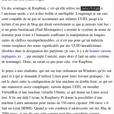
Un des avantages de Raspbian, c’est qu’elle utilise un
à
/etc/fstab
l’ancienne mode, c’est-à-dire lisible et intelligible. Longtemps je me suis
senti coupable de ne pas m’accoutumer aux infâmes UUID, jusqu’à la
lecture d’un post de blog qui disait ouvertement ce que je pensais tout bas :
si un génie bienfaisant (Paul Mockapetris) a inventé le système de noms de
domaine pour éviter à l’humanité souffrante la manipulation de longues
suites de chiffres incompréhensibles, ce n’est pas pour qu’un imbécile
vienne remplacer des noms significatifs par des UUID hexadécimaux
illisibles dans la désignation des partitions (je sais, il y a de
bonnes raisons
expliquées ici
, par exemple l’unicité, mais alors il faut un autre système
de nommage). Donc, ne serait-ce que pour cela, vive Raspbian.
Je pense à mes étudiants, qui ont sur leur ordinateur un Windows qu’ils ont
payé et à qui je demande d’utiliser Linux pour leurs travaux pratiques : ils
ont le choix entre la configuration de leur machine en double boot, ce qui est
une manœuvre assez compliquée, surtout depuis UEFI, ou installer
VirtualBox et une machine virtuelle Ubuntu, ce qui donne un Linux assez
lent. S’ils ont déjà l’écran, le Raspberry Pi donne la possibilité d’une
machine Linux autonome pour moins de 150 euros (ajouter 100 euros s’il
faut un écran HDMI). Quand je vois combien d’adolescents ont des Mac de
2000 euros, je me dis que cette somme peut être considérée comme