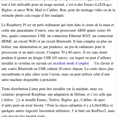
tout à fait utilisable pour un usage normal, c’est-à-dire Emacs-LaTeX-gcc-
Bigloo, et aussi Web, Mail et Calibre. Bon, pour du montage vidéo ou de la
retouche photo cela risque d’être inadapté.
Le Raspberry Pi est un petit ordinateur qui tient dans le creux de la main et
coûte une quarantaine d’euros, avec un processeur ARM quatre cœurs 64
bits, quatre connecteurs USB, un connecteur Ethernet RJ45, un connecteur
HDMI, un circuit WiFi et un circuit Bluetooth. Il faut compter en plus un
boîtier, une alimentation et, par prudence, un jeu de radiateurs pour le
processeur et un autre circuit. Compter 70 à 80 euros. Il est sans doute
prudent d’ajouter un disque USB (65 euros), sur lequel on peut d’ailleurs
installer le système en suivant cet
excellent mode d’emploi
. Un clavier et
une souris Bluetooth ou USB coûtent 20 euros chacun. La seule chose plus
encombrante et plus chère reste l’écran, mais on peut utiliser celui d’une
autre machine disponible à proximité.
Toute distribution Linux peut être installée sur la machine, mais ses
créateurs proposent Raspbian, une adaptation de Debian, et c’est celle que
j’utilise : j’y ai installé Emacs, Texlive, Bigloo, gcc, Calibre, de quoi
d’autre peut-on avoir besoin ? Pour la classe enfantine il y a LibreOffice et
quelques autres logiciels bassement utilitaires. J’ai buté sur KeePass2, mais
cela devrait être bientôt réglé.