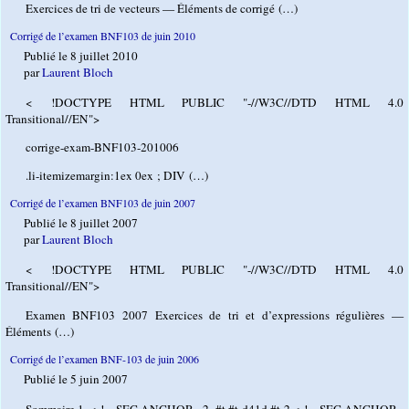
Exercices de tri de vecteurs — Éléments de corrigé (…)
Corrigé de l’examen BNF103 de juin 2010
Publié le 8 juillet 2010
par
Laurent Bloch
< !DOCTYPE HTML PUBLIC "-//W3C//DTD HTML 4.0
Transitional//EN">
corrige-exam-BNF103-201006
.li-itemizemargin:1ex 0ex ; DIV (…)
Corrigé de l’examen BNF103 de juin 2007
Publié le 8 juillet 2007
par
Laurent Bloch
< !DOCTYPE HTML PUBLIC "-//W3C//DTD HTML 4.0
Transitional//EN">
Examen BNF103 2007 Exercices de tri et d’expressions régulières —
Éléments (…)
Corrigé de l’examen BNF-103 de juin 2006
Publié le 5 juin 2007
Sommaire 1. < !—SEC ANCHOR - 2. #t #t-d41d #t-2 < !—SEC ANCHOR -