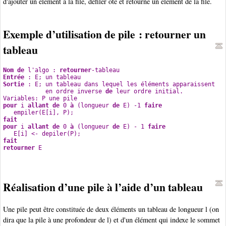
d'ajouter un élément à la file, défiler ôte et retourne un élément de la file.
Exemple d’utilisation de pile : retourner un
tableau
Nom
de
 l'algo : 
retourner
-tableau
Entrée
 : E; un tableau
Sortie
 : E; un tableau dans lequel les éléments apparaissent
            en ordre inverse 
de
 leur ordre initial.
Variables: P une pile
pour
 i 
allant
de
 0 
à
 (longueur 
de
 E) -1 
faire
   empiler(E[i], P);
fait
pour
 i 
allant
de
 0 
à
 (longueur 
de
 E) - 1 
faire
   E[i] <- depiler(P);
fait
retourner
 E
Réalisation d’une pile à l’aide d’un tableau
Une pile peut être constituée de deux éléments un tableau de longueur l (on
dira que la pile à une profondeur de l) et d'un élément qui indexe le sommet