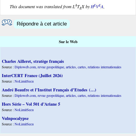
A
E
E
This document was translated from L
T
X by
H
V
A
.
E
Répondre à cet article
Sur le Web
Charles Ailleret, stratège français
Source :
Diploweb.com, revue geopolitique, articles, cartes, relations internationales
InterCERT France (Juillet 2026)
Source :
NoLimitSecu
André Beaufre et l’Institut Français d’Etudes (…)
Source :
Diploweb.com, revue geopolitique, articles, cartes, relations internationales
Hors Série – Vol 501 d’Ariane 5
Source :
NoLimitSecu
Vulnpocalypse
Source :
NoLimitSecu