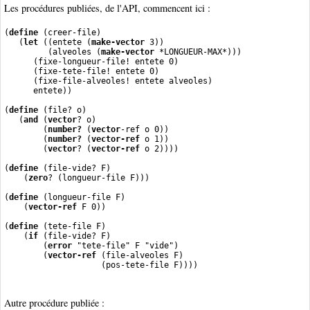
Les procédures publiées, de l'API, commencent ici :
(
define
 (creer-file)
   (
let
 ((entete (
make-vector
 3))
         (alveoles (
make-vector
 *LONGUEUR-MAX*)))
      (fixe-longueur-file! entete 0)
      (fixe-tete-file! entete 0)
      (fixe-file-alveoles! entete alveoles)
      entete))
(
define
 (file? o)
   (
and
 (
vector
? o)
        (
number?
 (
vector
-ref o 0))
        (
number?
 (
vector-ref
 o 1))
        (
vector
? (
vector-ref
 o 2))))
(
define
 (file-vide? F)
    (
zero
? (longueur-file F)))
(
define
 (longueur-file F)
    (
vector-ref
 F 0))
(
define
 (tete-file F)
    (
if
 (file-vide? F)
        (
error
 "tete-file" F "vide")
        (
vector-ref
 (file-alveoles F)
                    (pos-tete-file F))))
Autre procédure publiée :