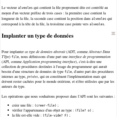
Le vecteur
qui contient la file proprement dite est contrôlé au
alveoles
moyen d'un vecteur préfixe de trois cases : la première case contient la
longueur de la file, la seconde case contient la position dans
qui
alveoles
correspond à la tête de la file, la troisième case pointe vers
.
alveoles
Implanter un type de données
Pour implanter ce
type de données abstrait
(ADT, comme
Abstract Data
TYpe
)
, nous définissons d'une part une
interface de programmation
file
(API, comme
Application programming interface
), c'est-à-dire une
collection de procédures destinées à l'usage du programmeur qui aurait
besoin d'une structure de données de type
, d'autre part des procédures
file
internes au type,
privées
, qui en constituent l'implémentation mais qui
doivent rester cachées pour le monde extérieur, et n'être utilisées que par les
auteurs du type.
Les opérations que nous souhaitons proposer dans l'API sont les suivantes :
créer une file :
;
(creer-file)
vérifier l'appartenance d'un objet au type :
;
(file? o)
la file est-elle vide :
;
(file-vide? F)