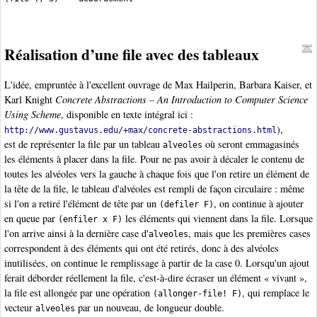
Réalisation d’une file avec des tableaux
L'idée, empruntée à l'excellent ouvrage de Max Hailperin, Barbara Kaiser, et
Karl Knight
Concrete Abstractions – An Introduction to Computer Science
Using Scheme
, disponible en texte intégral ici :
),
http://www.gustavus.edu/+max/concrete-abstractions.html
est de représenter la file par un tableau
où seront emmagasinés
alveoles
les éléments à placer dans la file. Pour ne pas avoir à décaler le contenu de
toutes les alvéoles vers la gauche à chaque fois que l'on retire un élément de
la tête de la file, le tableau d'alvéoles est rempli de façon circulaire : même
si l'on a retiré l'élément de tête par un
, on continue à ajouter
(defiler F)
en queue par
les éléments qui viennent dans la file. Lorsque
(enfiler x F)
l'on arrive ainsi à la dernière case d'
, mais que les premières cases
alveoles
correspondent à des éléments qui ont été retirés, donc à des alvéoles
inutilisées, on continue le remplissage à partir de la case 0. Lorsqu'un ajout
ferait déborder réellement la file, c'est-à-dire écraser un élément « vivant »,
la file est allongée par une opération
, qui remplace le
(allonger-file! F)
vecteur
par un nouveau, de longueur double.
alveoles