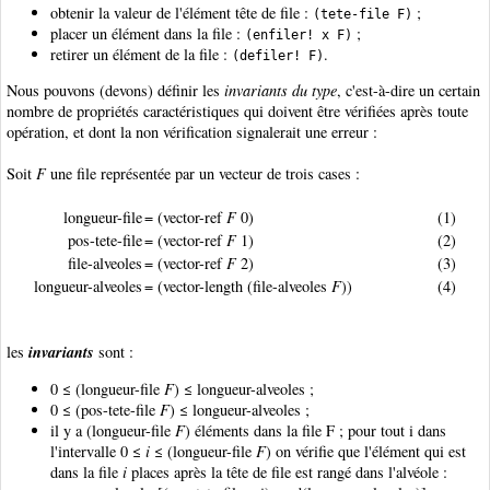
obtenir la valeur de l'élément tête de file :
;
(tete-file F)
placer un élément dans la file :
;
(enfiler! x F)
retirer un élément de la file :
.
(defiler! F)
Nous pouvons (devons) définir les
invariants du type
, c'est-à-dire un certain
nombre de propriétés caractéristiques qui doivent être vérifiées après toute
opération, et dont la non vérification signalerait une erreur :
Soit
F
une file représentée par un vecteur de trois cases :
longueur-file
= (vector-ref
F
0)
(1)
pos-tete-file
= (vector-ref
F
1)
(2)
file-alveoles
= (vector-ref
F
2)
(3)
longueur-alveoles
= (vector-length (file-alveoles
F
))
(4)
invariants
les
sont :
0 ≤ (longueur-file
F
) ≤ longueur-alveoles ;
0 ≤ (pos-tete-file
F
) ≤ longueur-alveoles ;
il y a (longueur-file
F
) éléments dans la file F ; pour tout i dans
l'intervalle 0 ≤
i
≤ (longueur-file
F
) on vérifie que l'élément qui est
dans la file
i
places après la tête de file est rangé dans l'alvéole :