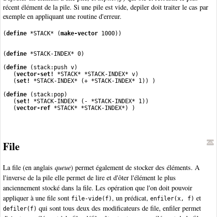
récent élément de la pile. Si une pile est vide, depiler doit traiter le cas par
exemple en appliquant une routine d'erreur.
(
define
 *STACK* (
make-vector
(
define
 *STACK-INDEX* 0)
(
define
 (stack:push v)
   (
vector-set!
 *STACK* *STACK-INDEX* v)
   (
set!
 *STACK-INDEX* (+ *STACK-INDEX* 1)) )
(
define
 (stack:pop)
   (
set!
 *STACK-INDEX* (- *STACK-INDEX* 1))
   (
vector-ref
 *STACK* *STACK-INDEX*) )
File
La file (en anglais
queue
) permet également de stocker des éléments. A
l'inverse de la pile elle permet de lire et d'ôter l'élément le plus
anciennement stocké dans la file. Les opération que l'on doit pouvoir
appliquer à une file sont
, un prédicat,
et
file-vide(f)
enfiler(x, f)
qui sont tous deux des modificateurs de file, enfiler permet
defiler(f)