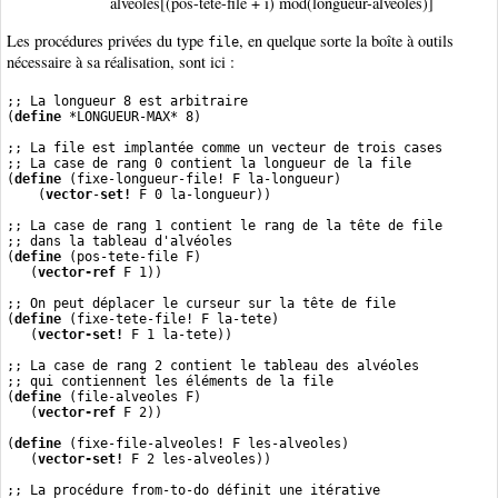
alveoles[(pos-tete-file + i) mod(longueur-alveoles)]
Les procédures privées du type
, en quelque sorte la boîte à outils
file
nécessaire à sa réalisation, sont ici :
;; La longueur 8 est arbitraire
(
define
 *LONGUEUR-MAX* 8)
;; La file est implantée comme un vecteur de trois cases
;; La case de rang 0 contient la longueur de la file
(
define
 (fixe-longueur-file! F la-longueur)
    (
vector
-
set!
 F 0 la-longueur))
;; La case de rang 1 contient le rang de la tête de file
;; dans la tableau d'alvéoles
(
define
 (pos-tete-file F)
   (
vector-ref
 F 1))
;; On peut déplacer le curseur sur la tête de file
(
define
 (fixe-tete-file! F la-tete)
   (
vector-set!
 F 1 la-tete))
;; La case de rang 2 contient le tableau des alvéoles
;; qui contiennent les éléments de la file
(
define
 (file-alveoles F)
   (
vector-ref
 F 2))
(
define
 (fixe-file-alveoles! F les-alveoles)
   (
vector-set!
 F 2 les-alveoles))
;; La procédure from-to-do définit une itérative