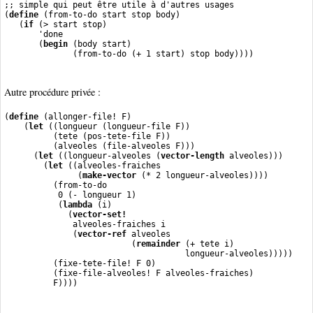
;; simple qui peut être utile à d'autres usages
(
define
 (from-to-do start stop body)
   (
if
 (> start stop)
       'done
       (
begin
 (body start)
              (from-to-do (+ 1 start) stop body))))
Autre procédure privée :
(
define
 (allonger-file! F)
    (
let
 ((longueur (longueur-file F))
          (tete (pos-tete-file F))
          (alveoles (file-alveoles F)))
      (
let
 ((longueur-alveoles (
vector-length
 alveoles)))
        (
let
 ((alveoles-fraiches
               (
make-vector
 (* 2 longueur-alveoles))))
          (from-to-do
           0 (- longueur 1)
           (
lambda
 (i)
             (
vector-set!
              alveoles-fraiches i
              (
vector-ref
 alveoles
                          (
remainder
 (+ tete i)
                                     longueur-alveoles)))))
          (fixe-tete-file! F 0)
          (fixe-file-alveoles! F alveoles-fraiches)
          F))))