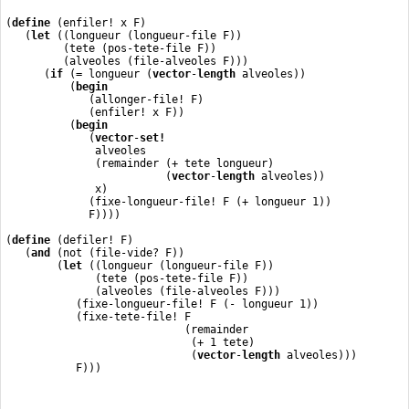
(
define
 (enfiler! x F)
   (
let
 ((longueur (longueur-file F))
         (tete (pos-tete-file F))
         (alveoles (file-alveoles F)))
      (
if
 (= longueur (
vector
-
length
 alveoles))
          (
begin
             (allonger-file! F)
             (enfiler! x F))
          (
begin
             (
vector
-
set!
              alveoles
              (remainder (+ tete longueur)
                         (
vector
-
length
 alveoles))
              x)
             (fixe-longueur-file! F (+ longueur 1))
             F))))
(
define
 (defiler! F)
   (
and
 (not (file-vide? F))
        (
let
 ((longueur (longueur-file F))
              (tete (pos-tete-file F))
              (alveoles (file-alveoles F)))
           (fixe-longueur-file! F (- longueur 1))
           (fixe-tete-file! F
                            (remainder
                             (+ 1 tete)
                             (
vector
-
length
 alveoles)))
           F)))