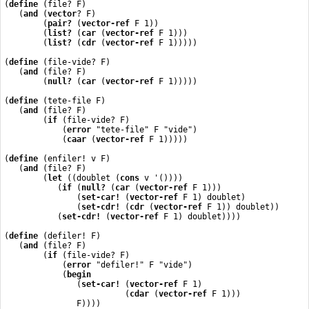
(
define
 (file? F)
   (
and
 (
vector
? F)
        (
pair?
 (
vector-ref
 F 1))
        (
list?
 (
car
 (
vector-ref
 F 1)))
        (
list?
 (
cdr
 (
vector-ref
 F 1)))))
(
define
 (file-vide? F)
   (
and
 (file? F)
        (
null?
 (
car
 (
vector-ref
 F 1)))))
(
define
 (tete-file F)
   (
and
 (file? F)
        (
if
 (file-vide? F)
            (
error
 "tete-file" F "vide")
            (
caar
 (
vector-ref
 F 1)))))
(
define
 (enfiler! v F)
   (
and
 (file? F)
        (
let
 ((doublet (
cons
 v '())))
           (
if
 (
null?
 (
car
 (
vector-ref
 F 1)))
               (
set-car!
 (
vector-ref
 F 1) doublet)
               (
set-cdr!
 (
cdr
 (
vector-ref
 F 1)) doublet))
           (
set-cdr!
 (
vector-ref
 F 1) doublet))))
(
define
 (defiler! F)
   (
and
 (file? F)
        (
if
 (file-vide? F)
            (
error
 "defiler!" F "vide")
            (
begin
               (
set-car!
 (
vector-ref
 F 1)
                         (
cdar
 (
vector-ref
 F 1)))
               F))))