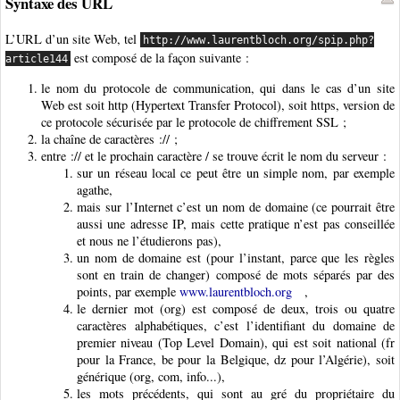
Syntaxe des URL
L’URL d’un site Web, tel
http://www.laurentbloch.org/spip.php?
est composé de la façon suivante :
article144
le nom du protocole de communication, qui dans le cas d’un site
Web est soit http (Hypertext Transfer Protocol), soit https, version de
ce protocole sécurisée par le protocole de chiffrement SSL ;
la chaîne de caractères :// ;
entre :// et le prochain caractère / se trouve écrit le nom du serveur :
sur un réseau local ce peut être un simple nom, par exemple
agathe,
mais sur l’Internet c’est un nom de domaine (ce pourrait être
aussi une adresse IP, mais cette pratique n’est pas conseillée
et nous ne l’étudierons pas),
un nom de domaine est (pour l’instant, parce que les règles
sont en train de changer) composé de mots séparés par des
points, par exemple
www.laurentbloch.org
,
le dernier mot (org) est composé de deux, trois ou quatre
caractères alphabétiques, c’est l’identifiant du domaine de
premier niveau (Top Level Domain), qui est soit national (fr
pour la France, be pour la Belgique, dz pour l’Algérie), soit
générique (org, com, info...),
les mots précédents, qui sont au gré du propriétaire du