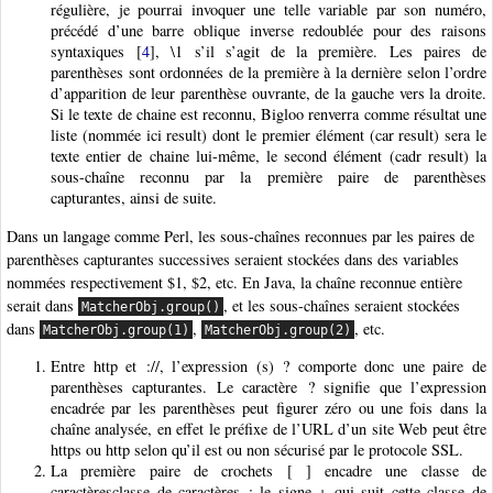
régulière, je pourrai invoquer une telle variable par son numéro,
précédé d’une barre oblique inverse redoublée pour des raisons
syntaxiques
[
4
]
, \1 s’il s’agit de la première. Les paires de
parenthèses sont ordonnées de la première à la dernière selon l’ordre
d’apparition de leur parenthèse ouvrante, de la gauche vers la droite.
Si le texte de chaine est reconnu, Bigloo renverra comme résultat une
liste (nommée ici result) dont le premier élément (car result) sera le
texte entier de chaine lui-même, le second élément (cadr result) la
sous-chaîne reconnu par la première paire de parenthèses
capturantes, ainsi de suite.
Dans un langage comme Perl, les sous-chaînes reconnues par les paires de
parenthèses capturantes successives seraient stockées dans des variables
nommées respectivement $1, $2, etc. En Java, la chaîne reconnue entière
serait dans
, et les sous-chaînes seraient stockées
MatcherObj.group()
dans
,
, etc.
MatcherObj.group(1)
MatcherObj.group(2)
Entre http et ://, l’expression (s) ? comporte donc une paire de
parenthèses capturantes. Le caractère ? signifie que l’expression
encadrée par les parenthèses peut figurer zéro ou une fois dans la
chaîne analysée, en effet le préfixe de l’URL d’un site Web peut être
https ou http selon qu’il est ou non sécurisé par le protocole SSL.
La première paire de crochets [ ] encadre une classe de
caractèresclasse de caractères ; le signe + qui suit cette classe de