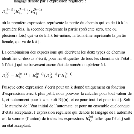
langage dénoté par l’expression régulière :
R
(
R
i
k
k
(
k
k
(
−
k
1
−
)
1
)
)
∗
R
k
j
(
k
−
1
)
où la première expression représente la partie du chemin qui va de i à k la
première fois, la seconde représente la partie (présente zéro, une ou
plusieurs fois) qui va de k à k lui-même, la troisième représente la partie
fienale, qui va de k à j.
La combinaison des expressions qui décrivent les deux types de chemins
identifiés ci-dessus s’écrit, pour les étiquettes de tous les chemins de l’état i
à l’état j qui ne traversent aucun état de numéro supérieur à k :
R
(
R
i
j
k
(
k
k
)
(
=
k
−
R
1
i
j
)
(
)
k
∗
−
R
1
k
)
+
j
(
R
k
−
i
k
1
(
)
k
−
1
)
Puisque cette expression s’écrit pour un k donné uniquement en fonction
d’expressions avec k plus petit, nous pouvons la calculer pour tout valeur de
k, et notamment pour k = n, soit Rij(n), et ce pour tout i et pour tout j. Soit
1 le numéro de l’état initial de l’automate, et pour un ensemble quelconque
d’états acceptants, l’expression régulière qui dénote le langage de l’automate
R
1
j
(
n
)
est la somme (l’union) de toutes les expressions
telles que l’état j soit
un état acceptant.