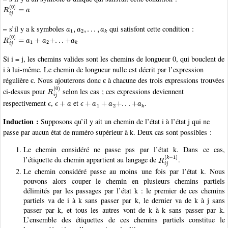
R
i
j
(
0
)
=
a
a
1
,
a
2
,
.
.
.
,
a
k
–
s’il y a k symboles
qui satisfont cette condition :
R
i
j
(
0
)
=
a
1
+
a
2
+
.
.
.
+
a
k
Si i = j, les chemins valides sont les chemins de longueur 0, qui bouclent de
i à lui-même. Le chemin de longueur nulle est décrit par l’expression
régulière є. Nous ajouterons donc є à chacune des trois expressions trouvées
R
i
j
(
0
)
ci-dessus pour
selon les cas ; ces expressions deviennent
ϵ
ϵ
+
a
ϵ
+
a
1
+
a
2
+
.
.
.
+
a
k
respectivement
,
et
.
Induction :
Supposons qu’il y ait un chemin de l’état i à l’état j qui ne
passe par aucun état de numéro supérieur à k. Deux cas sont possibles :
Le chemin considéré ne passe pas par l’état k. Dans ce cas,
R
i
j
(
k
−
1
)
l’étiquette du chemin appartient au langage de
.
Le chemin considéré passe au moins une fois par l’état k. Nous
pouvons alors couper le chemin en plusieurs chemins partiels
délimités par les passages par l’état k : le premier de ces chemins
partiels va de i à k sans passer par k, le dernier va de k à j sans
passer par k, et tous les autres vont de k à k sans passer par k.
L’ensemble des étiquettes de ces chemins partiels constitue le