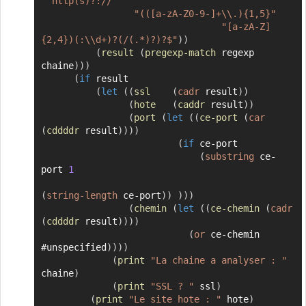
"^http(s)?://"
"(([a-zA-Z0-9-]+\\.){1,5}"
"[a-zA-Z]
{2,4})(:\\d+)?(/(.*)?)?$"
)
)
(
result
(
pregexp-match
 regexp 
chaine
)
)
)
(
if
 result

(
let
(
(
ssl
(
cadr
 result
)
)
(
hote
(
caddr
 result
)
)
(
port
(
let
(
(
ce-port
(
car
(
cddddr
 result
)
)
)
)
(
if
 ce-port

(
substring
 ce-
port 
1
(
string-length
 ce-port
)
)
)
)
)
(
chemin
(
let
(
(
ce-chemin
(
cadr
(
cddddr
 result
)
)
)
)
(
or
 ce-chemin 
#unspecified
)
)
)
)
(
print
"La chaine a analyser : "
chaine
)
(
print
"SSL ? "
 ssl
)
(
print
"Le site hote : "
 hote
)