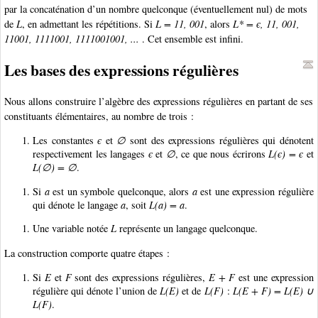
par la concaténation d’un nombre quelconque (éventuellement nul) de mots
de
L
, en admettant les répétitions. Si
L = 11, 001
, alors
L* = є, 11, 001,
11001, 1111001, 1111001001, ...
. Cet ensemble est infini.
Les bases des expressions régulières
Nous allons construire l’algèbre des expressions régulières en partant de ses
constituants élémentaires, au nombre de trois :
Les constantes
є
et
∅
sont des expressions régulières qui dénotent
respectivement les langages
є
et
∅
, ce que nous écrirons
L(є) = є
et
L(∅) = ∅
.
Si
a
est un symbole quelconque, alors
a
est une expression régulière
qui dénote le langage
a
, soit
L(a) = a
.
Une variable notée
L
représente un langage quelconque.
La construction comporte quatre étapes :
Si
E
et
F
sont des expressions régulières,
E + F
est une expression
régulière qui dénote l’union de
L(E)
et de
L(F)
:
L(E + F) = L(E) ∪
L(F)
.