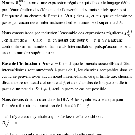
Notons
le nom d’une expression régulière qui dénote le langage défini
w
w
par l’énumération des éléments de l’ensemble des mots
tels que
est
i
j
A
l’étiquette d’un chemin de l’état
à l’état
dans
, et tels que ce chemin ne
k
passe par aucun nœud intermédiaire dont le numéro soit supérieur à
.
R
i
j
(
k
)
Nous construirons par induction l’ensemble des expressions régulières
k
=
0
k
=
n
k
=
n
, en allant de
à
, en notant que pour
il n’y a aucune
contrainte sur les numéros des nœuds intermédiaires, puisqu’aucun ne peut
n
avoir un numéro supérieur à
.
k
=
0
Base de l’induction :
Pour
: puisque les nœuds susceptibles d’être
intermédiaires sont numérotés à partir de 1, les chemins acceptables dans ce
cas là ne peuvent avoir aucun nœud intermédiaire, ce qui limite aux chemins
i
j
directs entre un nœud
et un nœud
, et aux chemins de longueur nulle à
i
i
≠
j
partir d’un nœud
. Si
, seul le premier cas est possible.
A
Nous devons donc trouver dans le DFA
les symboles a tels que pour
i
j
l’entrée a il y ait une transition de l’état
à l’état
.
–
s’il n’y a aucun symbole a qui satisfasse cette condition :
R
i
j
(
0
)
=
∅
a
–
s’il y a un symbole
unique qui satisfait cette condition :