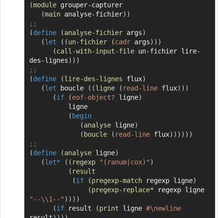
(
module
 grouper-capturer

Copier
(
main
 analyse-fichier
)
)
;;
(
define
(
analyse-fichier
 args
)
(
let
(
(
un-fichier
(
cadr
 args
)
)
)
(
call-with-input-file
 un-fichier lire-
des-lignes
)
)
)
;;
(
define
(
lire-des-lignes
 flux
)
(
let
 boucle 
(
(
ligne
(
read-line
 flux
)
)
)
(
if
(
eof-object?
 ligne
)
          ligne

(
begin
(
analyse
 ligne
)
(
boucle
(
read-line
 flux
)
)
)
)
)
)
;;
(
define
(
analyse
 ligne
)
(
let*
(
(
regexp
"(ranum|cox)"
)
(
result
(
if
(
pregexp-match
 regexp ligne
)
(
pregexp-replace*
 regexp ligne 
"--\\1--"
)
)
)
)
(
if
 result 
(
print
 ligne 
#\newline
result
)
)
)
)