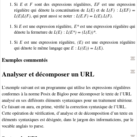
Si
E
et
F
sont des expressions régulières,
EF
est une expression
régulière qui dénote la concaténation de
L(E)
et de
L(F)
:
L(EF) =
L(E)L(F)
, qui peut aussi se noter :
L(E.F) = L(E).L(F)
.
Si
E
est une expression régulière,
E*
est une expression régulière qui
dénote la fermeture de
L(E)
:
L(E*) = (L(E))*
.
Si
E
est une expression régulière,
(E)
est une expression régulière
qui dénote le même langage que
E
:
L((E)) = L(E)
.
Exemples commentés
Analyser et décomposer un URL
L’exemple suivant est un programme qui utilise les expressions régulières
conformes à la norme Posix de Bigloo pour décomposer le texte de l’URL
analysé en ses différents éléments syntaxiques pour un traitement ultérieur.
Ce faisant on aura, en prime, vérifié la correction syntaxique de l’URL.
Cette opération de vérification, d’analyse et de décomposition d’un texte en
éléments syntaxiques est désignée, dans le jargon des informaticiens, par le
vocable anglais to parse.