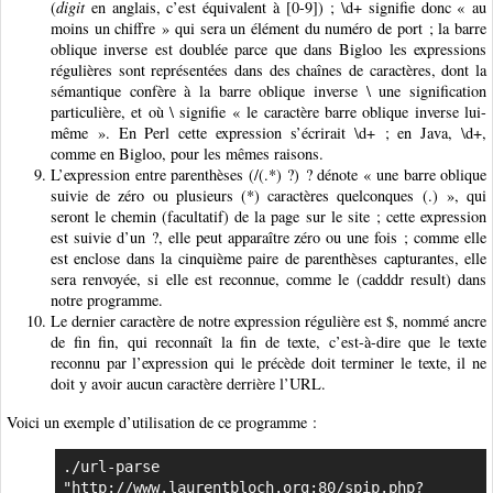
(
digit
en anglais, c’est équivalent à [0-9]) ; \d+ signifie donc « au
moins un chiffre » qui sera un élément du numéro de port ; la barre
oblique inverse est doublée parce que dans Bigloo les expressions
régulières sont représentées dans des chaînes de caractères, dont la
sémantique confère à la barre oblique inverse \ une signification
particulière, et où \ signifie « le caractère barre oblique inverse lui-
même ». En Perl cette expression s’écrirait \d+ ; en Java, \d+,
comme en Bigloo, pour les mêmes raisons.
L’expression entre parenthèses (/(.*) ?) ? dénote « une barre oblique
suivie de zéro ou plusieurs (*) caractères quelconques (.) », qui
seront le chemin (facultatif) de la page sur le site ; cette expression
est suivie d’un ?, elle peut apparaître zéro ou une fois ; comme elle
est enclose dans la cinquième paire de parenthèses capturantes, elle
sera renvoyée, si elle est reconnue, comme le (cadddr result) dans
notre programme.
Le dernier caractère de notre expression régulière est $, nommé ancre
de fin fin, qui reconnaît la fin de texte, c’est-à-dire que le texte
reconnu par l’expression qui le précède doit terminer le texte, il ne
doit y avoir aucun caractère derrière l’URL.
Voici un exemple d’utilisation de ce programme :
./url-parse 
"http://www.laurentbloch.org:80/spip.php?