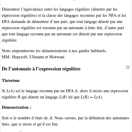
Démontrer l’équivalence entre les langages réguliers (dénotés par les
expression régulière) et la classe des langages reconnus par les NFA et les
DFA demande de démontrer d’une part, que tout langage dénoté par une
expression régulière est reconnu par un automate à états fini, d’autre part
que tout langage reconnu par un automate est dénoté par une expression
régulière.
Nous emprunterons les démonstrations à nos guides habituels,
MM. Hopcroft, Ullmann et Motwani.
De l’automate à l’expression régulière
Théorème
Si
L(A)
est le langage reconnu par un DFA
A
, alors il existe une expression
régulière
R
qui dénote un langage
L(R)
tel que
L(R) = L(A)
.
Démonstration :
n
A
Soit
le nombre d’états de
. Nous savons, par la définition des automates
n
finis, que
existe et qu’il est fini.
R
i
j
(
k
)