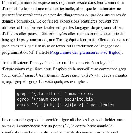
L’intérêt premier des expressions régulières réside dans leur commodité
d’emploi : elles sont une notation textuelle, alors que les automates ne
peuvent être représentés que par des diagrammes ou par des structures de
données complexes. De ce fait les expressions régulières peuvent être
utilisées et transformées facilement par les langages de programmation,
d’ailleurs elles peuvent être employées elles-mêmes comme une sorte de
langage de programmation, non Turing-équivalent mais efficace pour divers
problèmes tels que l’analyse de textes ou la traduction de langages de
programmation (cf. l’article
Programmer des grammaires avec Bigloo
).
Tout utilisateur d’un système Unix ou Linux a accès à un logiciel
d’expressions régulières sous l’espèce de la merveilleuse commande grep
(pour
Global (search for) Regular Expression and Print
), et ses variantes
egrep, fgrep et rgrep. En voici quelques exemples :
grep ’^\.[a-z][a-z] ’ mes-textes

egrep ’(ranum|cox)’ securite.bib

egrep ’^\.([a-k]|[t-z])[a-z] ’ mes-textes
La commande grep de la première ligne affiche les lignes du fichier mes-
textes qui commencent par un point (^\., la contre-barre annule la
signification particulière du point, qui isolé désigne « n’importe quel