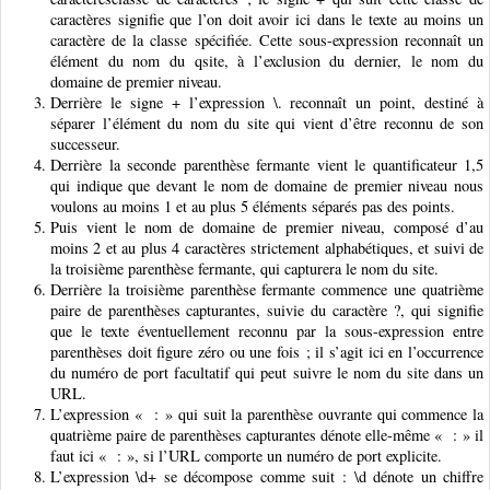
caractères signifie que l’on doit avoir ici dans le texte au moins un
caractère de la classe spécifiée. Cette sous-expression reconnaît un
élément du nom du qsite, à l’exclusion du dernier, le nom du
domaine de premier niveau.
Derrière le signe + l’expression \. reconnaît un point, destiné à
séparer l’élément du nom du site qui vient d’être reconnu de son
successeur.
Derrière la seconde parenthèse fermante vient le quantificateur 1,5
qui indique que devant le nom de domaine de premier niveau nous
voulons au moins 1 et au plus 5 éléments séparés pas des points.
Puis vient le nom de domaine de premier niveau, composé d’au
moins 2 et au plus 4 caractères strictement alphabétiques, et suivi de
la troisième parenthèse fermante, qui capturera le nom du site.
Derrière la troisième parenthèse fermante commence une quatrième
paire de parenthèses capturantes, suivie du caractère ?, qui signifie
que le texte éventuellement reconnu par la sous-expression entre
parenthèses doit figure zéro ou une fois ; il s’agit ici en l’occurrence
du numéro de port facultatif qui peut suivre le nom du site dans un
URL.
L’expression « : » qui suit la parenthèse ouvrante qui commence la
quatrième paire de parenthèses capturantes dénote elle-même « : » il
faut ici « : », si l’URL comporte un numéro de port explicite.
L’expression \d+ se décompose comme suit : \d dénote un chiffre