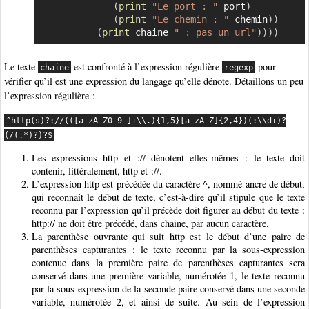
(
print
"Le port : "
 port
)
(
print
"Le chemin : "
 chemin
)
)
(
print
 chaine 
" : pas un url"
)
)
)
)
Le texte
est confronté à l’expression régulière
pour
chaine
regexp
vérifier qu’il est une expression du langage qu’elle dénote. Détaillons un peu
l’expression régulière :
^http(s)?://(([a-zA-Z0-9-]+\\.){1,5}[a-zA-Z]{2,4})(:\\d+)?
(/(.*)?)?$
Les expressions http et :// dénotent elles-mêmes : le texte doit
contenir, littéralement, http et ://.
L’expression http est précédée du caractère ^, nommé ancre de début,
qui reconnaît le début de texte, c’est-à-dire qu’il stipule que le texte
reconnu par l’expression qu’il précède doit figurer au début du texte :
http:// ne doit être précédé, dans chaine, par aucun caractère.
La parenthèse ouvrante qui suit http est le début d’une paire de
parenthèses capturantes : le texte reconnu par la sous-expression
contenue dans la première paire de parenthèses capturantes sera
conservé dans une première variable, numérotée 1, le texte reconnu
par la sous-expression de la seconde paire conservé dans une seconde
variable, numérotée 2, et ainsi de suite. Au sein de l’expression