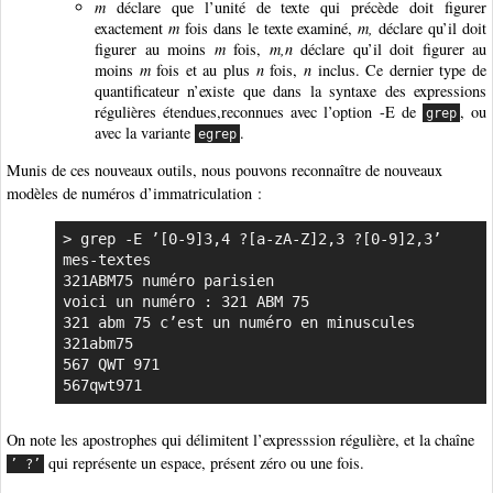
m
déclare que l’unité de texte qui précède doit figurer
exactement
m
fois dans le texte examiné,
m,
déclare qu’il doit
figurer au moins
m
fois,
m,n
déclare qu’il doit figurer au
moins
m
fois et au plus
n
fois,
n
inclus. Ce dernier type de
quantificateur n’existe que dans la syntaxe des expressions
régulières étendues,reconnues avec l’option -E de
, ou
grep
avec la variante
.
egrep
Munis de ces nouveaux outils, nous pouvons reconnaître de nouveaux
modèles de numéros d’immatriculation :
> grep -E ’[0-9]3,4 ?[a-zA-Z]2,3 ?[0-9]2,3’ 
mes-textes

321ABM75 numéro parisien

voici un numéro : 321 ABM 75

321 abm 75 c’est un numéro en minuscules

321abm75

567 QWT 971

567qwt971
On note les apostrophes qui délimitent l’expresssion régulière, et la chaîne
qui représente un espace, présent zéro ou une fois.
’ ?’