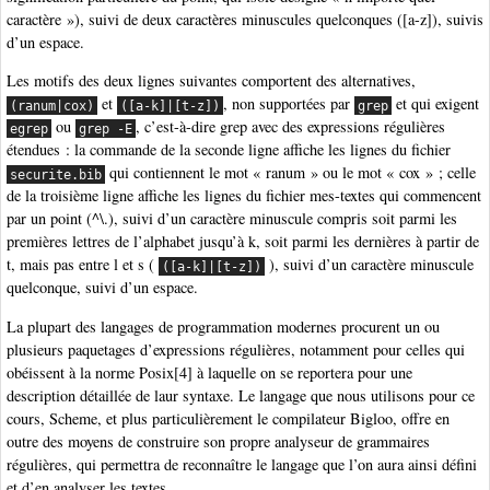
caractère »), suivi de deux caractères minuscules quelconques ([a-z]), suivis
d’un espace.
Les motifs des deux lignes suivantes comportent des alternatives,
et
, non supportées par
et qui exigent
(ranum|cox)
([a-k]|[t-z])
grep
ou
, c’est-à-dire grep avec des expressions régulières
egrep
grep -E
étendues : la commande de la seconde ligne affiche les lignes du fichier
qui contiennent le mot « ranum » ou le mot « cox » ; celle
securite.bib
de la troisième ligne affiche les lignes du fichier mes-textes qui commencent
par un point (^\.), suivi d’un caractère minuscule compris soit parmi les
premières lettres de l’alphabet jusqu’à k, soit parmi les dernières à partir de
t, mais pas entre l et s (
), suivi d’un caractère minuscule
([a-k]|[t-z])
quelconque, suivi d’un espace.
La plupart des langages de programmation modernes procurent un ou
plusieurs paquetages d’expressions régulières, notamment pour celles qui
obéissent à la norme Posix[4] à laquelle on se reportera pour une
description détaillée de laur syntaxe. Le langage que nous utilisons pour ce
cours, Scheme, et plus particulièrement le compilateur Bigloo, offre en
outre des moyens de construire son propre analyseur de grammaires
régulières, qui permettra de reconnaître le langage que l’on aura ainsi défini
et d’en analyser les textes.