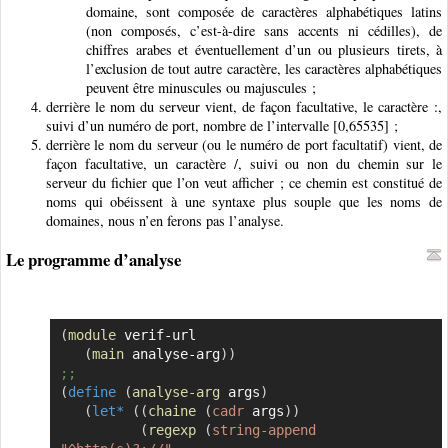
domaine, sont composée de caractères alphabétiques latins
(non composés, c’est-à-dire sans accents ni cédilles), de
chiffres arabes et éventuellement d’un ou plusieurs tirets, à
l’exclusion de tout autre caractère, les caractères alphabétiques
peuvent être minuscules ou majuscules ;
derrière le nom du serveur vient, de façon facultative, le caractère :,
suivi d’un numéro de port, nombre de l’intervalle [0,65535] ;
derrière le nom du serveur (ou le numéro de port facultatif) vient, de
façon facultative, un caractère /, suivi ou non du chemin sur le
serveur du fichier que l’on veut afficher ; ce chemin est constitué de
noms qui obéissent à une syntaxe plus souple que les noms de
domaines, nous n’en ferons pas l’analyse.
Le programme d’analyse
(
module
 verif-url

Copier
(
main
 analyse-arg
)
)
;;
(
define
(
analyse-arg
 args
)
(
let*
(
(
chaine
(
cadr
 args
)
)
(
regexp
(
string-append