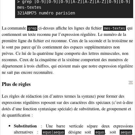
> grep [0-9][0-9][0-9][A-Z][A-Z][A-Z][0-9][0-9] 
mes-textes

321ABM75 numéro parisien
La commande
ci-dessus affiche les lignes du fichier
qui
grep
mes-textes
contiennent un texte reconnu par l’expression régulière. Le numéro de la
première ligne du fichier est reconnue. Ceux de la seconde et la troisième ne
le sont pas parce qu’ils contiennent des espaces supplémentaires non
prévus. Ce lui de la quatrième ligne comporte des lettres minuscules, non
reconnus. Ceux de la cinquième et la sixième comportent des numéros de
département à trois chiffres, qui existent mais que notre expression régulière
ne sait pas encore reconnaître.
Plus de règles
Les règles de rédaction (en d’autres termes la syntaxe) pour former des
expressions régulières reposent sur des caractères dits spéciaux (c’est-à-dire
dotés d’une fonction syntaxique spéciale) de substitution, de groupement et
de quantification :
Substitution
: Une barre verticale sépare deux expressions
alternatives :
désigne soit
, soit
.
equo|aequo
equo
aequo