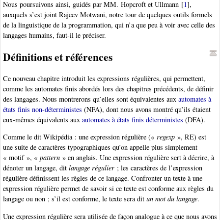
Nous poursuivons ainsi, guidés par MM. Hopcroft et Ullmann
[
1
]
,
auxquels s’est joint Rajeev Motwani, notre tour de quelques outils formels
de la linguistique de la programmation, qui n’a que peu à voir avec celle des
langages humains, faut-il le préciser.
Définitions et références
Ce nouveau chapitre introduit les expressions régulières, qui permettent,
comme les automates finis abordés lors des chapitres précédents, de définir
des langages. Nous montrerons qu’elles sont équivalentes aux
automates à
états finis non-déterministes
(NFA), dont nous avons montré qu’ils étaient
eux-mêmes équivalents aux
automates à états finis déterministes
(DFA).
Comme le dit Wikipédia : une expression régulière («
regexp
», RE) est
une suite de caractères typographiques qu’on appelle plus simplement
« motif », «
pattern
» en anglais. Une expression régulière sert à décrire, à
dénoter un langage, dit
langage régulier
; les caractères de l’expression
régulière définissent les règles de ce langage. Confronter un texte à une
expression régulière permet de savoir si ce texte est conforme aux règles du
langage ou non ; s’il est conforme, le texte sera dit
un mot du langage
.
Une expression régulière sera utilisée de façon analogue à ce que nous avons