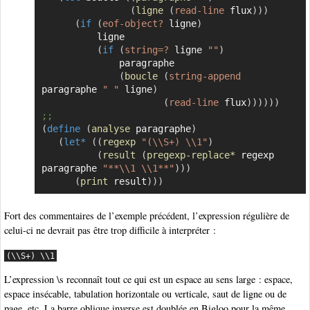
(
ligne
(
read-line
 flux
)
)
)
(
if
(
eof-object?
 ligne
)
          ligne

(
if
(
string=?
 ligne 
""
)
              paragraphe

(
boucle
(
string-append
paragraphe 
" "
 ligne
)
(
read-line
 flux
)
)
)
)
)
)
;;
(
define
(
analyse
 paragraphe
)
(
let*
(
(
regexp
"(\\S+) \\1"
)
(
result
(
pregexp-replace*
 regexp 
paragraphe 
"**\\1 \\1**"
)
)
)
(
print
 result
)
)
)
Fort des commentaires de l’exemple précédent, l’expression régulière de
celui-ci ne devrait pas être trop difficile à interpréter :
(\\S+) \\1
L’expression \s reconnaît tout ce qui est un espace au sens large : espace,
espace insécable, tabulation horizontale ou verticale, saut de ligne ou de
page, etc. La barre oblique inverse est doublée en Bigloo pour la même