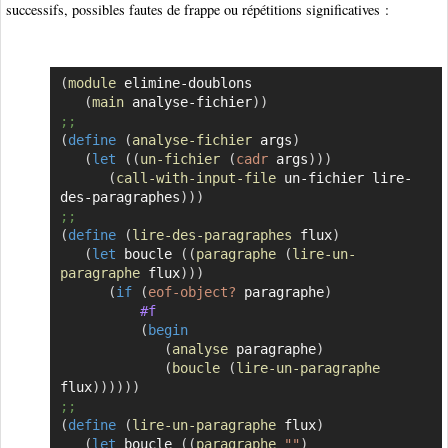
successifs, possibles fautes de frappe ou répétitions significatives :
(
module
 elimine-doublons

Copier
(
main
 analyse-fichier
)
)
;;
(
define
(
analyse-fichier
 args
)
(
let
(
(
un-fichier
(
cadr
 args
)
)
)
(
call-with-input-file
 un-fichier lire-
des-paragraphes
)
)
)
;;
(
define
(
lire-des-paragraphes
 flux
)
(
let
 boucle 
(
(
paragraphe
(
lire-un-
paragraphe
 flux
)
)
)
(
if
(
eof-object?
 paragraphe
)
#f
(
begin
(
analyse
 paragraphe
)
(
boucle
(
lire-un-paragraphe
flux
)
)
)
)
)
)
;;
(
define
(
lire-un-paragraphe
 flux
)
(
let
 boucle 
(
(
paragraphe
""
)