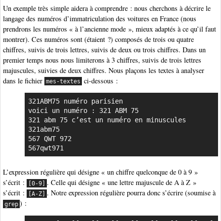
Un exemple très simple aidera à comprendre : nous cherchons à décrire le
langage des numéros d’immatriculation des voitures en France (nous
prendrons les numéros « à l’ancienne mode », mieux adaptés à ce qu’il faut
montrer). Ces numéros sont (étaient ?) composés de trois ou quatre
chiffres, suivis de trois lettres, suivis de deux ou trois chiffres. Dans un
premier temps nous nous limiterons à 3 chiffres, suivis de trois lettres
majuscules, suivies de deux chiffres. Nous plaçons les textes à analyser
dans le fichier
ci-dessous :
mes-textes
321ABM75 numéro parisien

voici un numéro : 321 ABM 75

321 abm 75 c’est un numéro en minuscules

321abm75

567 QWT 972

567qwt971
L’expression régulière qui désigne « un chiffre quelconque de 0 à 9 »
s’écrit :
. Celle qui désigne « une lettre majuscule de A à Z »
[0-9]
s’écrit :
. Notre expression régulière pourra donc s’écrire (soumise à
[A-Z]
) :
grep