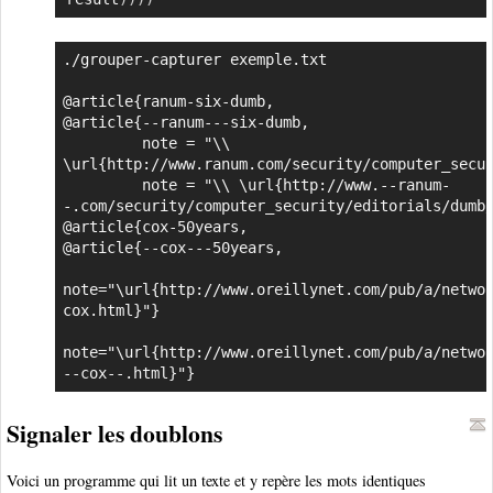
./grouper-capturer exemple.txt

@article{ranum-six-dumb,

@article{--ranum---six-dumb,

         note = "\\ 
\url{http://www.ranum.com/security/computer_secur
         note = "\\ \url{http://www.--ranum-
-.com/security/computer_security/editorials/dumb/
@article{cox-50years,

@article{--cox---50years,

note="\url{http://www.oreillynet.com/pub/a/netwo
cox.html}"}

note="\url{http://www.oreillynet.com/pub/a/netwo
--cox--.html}"}
Signaler les doublons
Voici un programme qui lit un texte et y repère les mots identiques