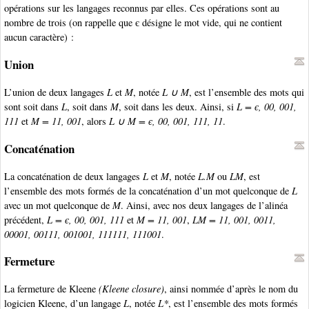
opérations sur les langages reconnus par elles. Ces opérations sont au
nombre de trois (on rappelle que є désigne le mot vide, qui ne contient
aucun caractère) :
Union
L’union de deux langages
L
et
M
, notée
L ∪ M
, est l’ensemble des mots qui
sont soit dans
L
, soit dans
M
, soit dans les deux. Ainsi, si
L = є, 00, 001,
111
et
M = 11, 001
, alors
L ∪ M = є, 00, 001, 111, 11
.
Concaténation
La concaténation de deux langages
L
et
M
, notée
L.M
ou
LM
, est
l’ensemble des mots formés de la concaténation d’un mot quelconque de
L
avec un mot quelconque de
M
. Ainsi, avec nos deux langages de l’alinéa
précédent,
L = є, 00, 001, 111
et
M = 11, 001
,
LM = 11, 001, 0011,
00001, 00111, 001001, 111111, 111001
.
Fermeture
La fermeture de Kleene
(Kleene closure)
, ainsi nommée d’après le nom du
logicien Kleene, d’un langage
L
, notée
L*
, est l’ensemble des mots formés