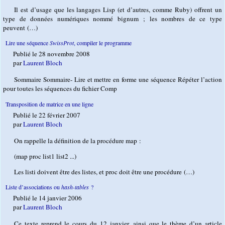
Il est d’usage que les langages Lisp (et d’autres, comme Ruby) offrent un
type de données numériques nommé bignum ; les nombres de ce type
peuvent (…)
Lire une séquence
SwissProt
, compiler le programme
Publié le 28 novembre 2008
par
Laurent Bloch
Sommaire Sommaire- Lire et mettre en forme une séquence Répéter l’action
pour toutes les séquences du fichier Comp
Transposition de matrice en une ligne
Publié le 22 février 2007
par
Laurent Bloch
On rappelle la définition de la procédure map :
(map proc list1 list2 ...)
Les listi doivent être des listes, et proc doit être une procédure (…)
Liste d’associations ou
hash-tables
?
Publié le 14 janvier 2006
par
Laurent Bloch
Ce texte reprend le cours du 12 janvier, ainsi que le thème d’un article