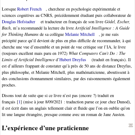
Lorsque
Robert French
, chercheur en psychologie expérimentale et
sciences cognitives au CNRS, précédemment étudiant puis collaborateur de
Douglas Hofstadter
et traducteur en français de son livre
Gödel, Escher,
Bach
, m’a recommandé la lecture du livre
Artificial Intelligence : A Guide
for Thinking Humans
de sa collègue
Melanie Mitchell
, je me suis
précipité parce qu’il devient de plus en plus difficile de recommander, à qui
cherche une vue d’ensemble et un point de vue critique sur l’IA, le livre
(toujours excellent mais paru en 1972)
What Computers Can’t Do : The
Limits of Artificial Intelligence
d’
Hubert Dreyfus
(traduit en français). Il
est d’ailleurs frappant de constater qu’à près de 50 ans de distance Dreyfus,
plus philosophe, et Melanie Mitchell, plus mathématicienne, aboutissent à
des conclusions étonnamment similaires, par des raisonnements également
proches.
Disons tout de suite que si ce livre n’est pas (encore ?) traduit en
français
[
1
]
(mise à jour 8/09/2021 : traduction parue ce jour chez Dunod),
il est écrit dans un anglais tellement clair et fluide que l’on en oublie qu’on
lit une langue étrangère, presque comme avec un roman de Jane Austen.
L’expérience d’une praticienne