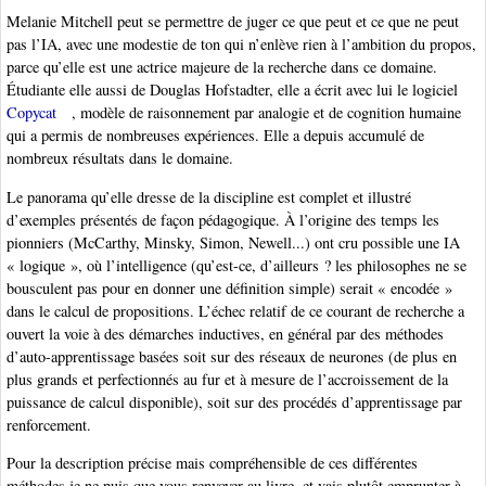
Melanie Mitchell peut se permettre de juger ce que peut et ce que ne peut
pas l’IA, avec une modestie de ton qui n’enlève rien à l’ambition du propos,
parce qu’elle est une actrice majeure de la recherche dans ce domaine.
Étudiante elle aussi de Douglas Hofstadter, elle a écrit avec lui le logiciel
Copycat
, modèle de raisonnement par analogie et de cognition humaine
qui a permis de nombreuses expériences. Elle a depuis accumulé de
nombreux résultats dans le domaine.
Le panorama qu’elle dresse de la discipline est complet et illustré
d’exemples présentés de façon pédagogique. À l’origine des temps les
pionniers (McCarthy, Minsky, Simon, Newell...) ont cru possible une IA
« logique », où l’intelligence (qu’est-ce, d’ailleurs ? les philosophes ne se
bousculent pas pour en donner une définition simple) serait « encodée »
dans le calcul de propositions. L’échec relatif de ce courant de recherche a
ouvert la voie à des démarches inductives, en général par des méthodes
d’auto-apprentissage basées soit sur des réseaux de neurones (de plus en
plus grands et perfectionnés au fur et à mesure de l’accroissement de la
puissance de calcul disponible), soit sur des procédés d’apprentissage par
renforcement.
Pour la description précise mais compréhensible de ces différentes
méthodes je ne puis que vous renvoyer au livre, et vais plutôt emprunter à