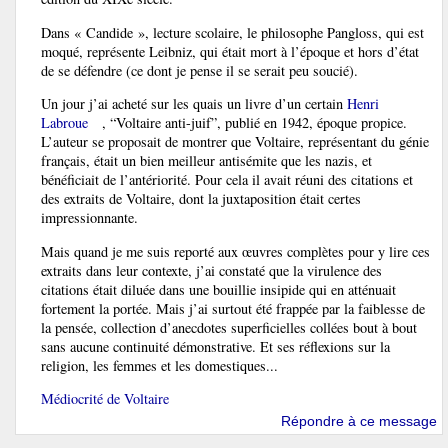
Dans « Candide », lecture scolaire, le philosophe Pangloss, qui est
moqué, représente Leibniz, qui était mort à l’époque et hors d’état
de se défendre (ce dont je pense il se serait peu soucié).
Un jour j’ai acheté sur les quais un livre d’un certain
Henri
Labroue
, “Voltaire anti-juif”, publié en 1942, époque propice.
L’auteur se proposait de montrer que Voltaire, représentant du génie
français, était un bien meilleur antisémite que les nazis, et
bénéficiait de l’antériorité. Pour cela il avait réuni des citations et
des extraits de Voltaire, dont la juxtaposition était certes
impressionnante.
Mais quand je me suis reporté aux œuvres complètes pour y lire ces
extraits dans leur contexte, j’ai constaté que la virulence des
citations était diluée dans une bouillie insipide qui en atténuait
fortement la portée. Mais j’ai surtout été frappée par la faiblesse de
la pensée, collection d’anecdotes superficielles collées bout à bout
sans aucune continuité démonstrative. Et ses réflexions sur la
religion, les femmes et les domestiques...
Médiocrité de Voltaire
Répondre à ce message