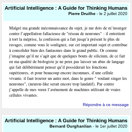
Artificial Intelligence : A Guide for Thinking Humans
Pierre Druilhe
- le 2 juillet 2020
Malgré ma grande méconnaissance du sujet, je me dois de m’insurger
contre l’appellation fallacieuse de "réseau de neurones" : il entretient
à tort la méprise, la confusion qui a fait jusqu’à présent le plus de
ravages, comme vous le soulignez, sur cet important sujet et contribue
à consolider bien des fantasmes dans le grand public. Or comme
j’imagine qu’il ne s’agit que de quelques bouts de silicium, de ce fait
en ma qualité de biologiste je ne peux pas laisser un abus de langage
qui fait délibérément penser qu’il posséderait les fonctions
supérieures, et pour beaucoup encore inconnues, d’une cellule
vivante. il faut trouver un autre mot, dans le genre " voulant singer les
neurones", (neuron-like serait encore trop laudatif). Par contre
j’appelle de mes vœux l’avénement de machines utilisant de vraies
cellules vivantes.
Répondre à ce message
Artificial Intelligence : A Guide for Thinking Humans
Bernard Ourghanlian
- le 1er juillet 2020