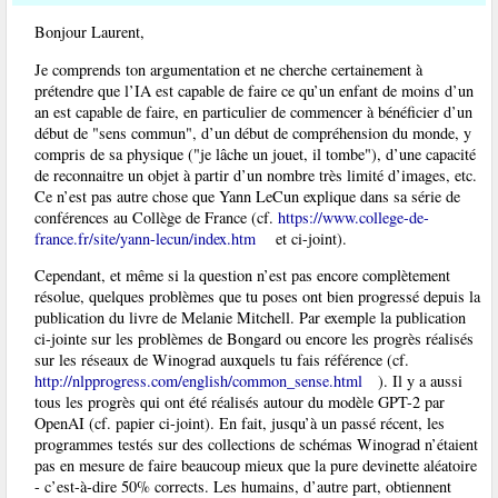
Bonjour Laurent,
Je comprends ton argumentation et ne cherche certainement à
prétendre que l’IA est capable de faire ce qu’un enfant de moins d’un
an est capable de faire, en particulier de commencer à bénéficier d’un
début de "sens commun", d’un début de compréhension du monde, y
compris de sa physique ("je lâche un jouet, il tombe"), d’une capacité
de reconnaitre un objet à partir d’un nombre très limité d’images, etc.
Ce n’est pas autre chose que Yann LeCun explique dans sa série de
conférences au Collège de France (cf.
https://www.college-de-
france.fr/site/yann-lecun/index.htm
et ci-joint).
Cependant, et même si la question n’est pas encore complètement
résolue, quelques problèmes que tu poses ont bien progressé depuis la
publication du livre de Melanie Mitchell. Par exemple la publication
ci-jointe sur les problèmes de Bongard ou encore les progrès réalisés
sur les réseaux de Winograd auxquels tu fais référence (cf.
http://nlpprogress.com/english/common_sense.html
). Il y a aussi
tous les progrès qui ont été réalisés autour du modèle GPT-2 par
OpenAI (cf. papier ci-joint). En fait, jusqu’à un passé récent, les
programmes testés sur des collections de schémas Winograd n’étaient
pas en mesure de faire beaucoup mieux que la pure devinette aléatoire
- c’est-à-dire 50% corrects. Les humains, d’autre part, obtiennent