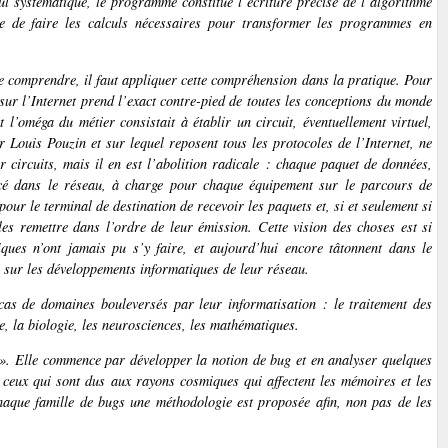
l systématique, le programme constitue l’écriture précise de l’algorithme
le de faire les calculs nécessaires pour transformer les programmes en
 de comprendre, il faut appliquer cette compréhension dans la pratique. Pour
ur l’Internet prend l’exact contre-pied de toutes les conceptions du monde
l’oméga du métier consistait à établir un circuit, éventuellement virtuel,
Louis Pouzin et sur lequel reposent tous les protocoles de l’Internet, ne
circuits, mais il en est l’abolition radicale : chaque paquet de données,
ncé dans le réseau, à charge pour chaque équipement sur le parcours de
 pour le terminal de destination de recevoir les paquets et, si et seulement si
e les remettre dans l’ordre de leur émission. Cette vision des choses est si
ques n’ont jamais pu s’y faire, et aujourd’hui encore tâtonnent dans le
s sur les développements informatiques de leur réseau.
as de domaines bouleversés par leur informatisation : le traitement des
, la biologie, les neurosciences, les mathématiques.
e ». Elle commence par développer la notion de bug et en analyser quelques
 ceux qui sont dus aux rayons cosmiques qui affectent les mémoires et les
haque famille de bugs une méthodologie est proposée afin, non pas de les