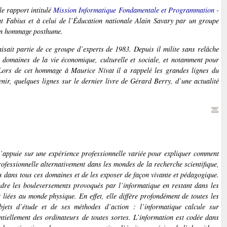
 le rapport intitulé
Mission Informatique Fondamentale et Programmation -
nt Fabius et à celui de l’Éducation nationale Alain Savary par un groupe
 un hommage posthume.
sait partie de ce groupe d’experts de 1983. Depuis il milite sans relâche
s domaines de la vie économique, culturelle et sociale, et notamment pour
. Lors de cet hommage à Maurice Nivat il a rappelé les grandes lignes du
nir, quelques lignes sur le dernier livre de Gérard Berry, d’une actualité
 s’appuie sur une expérience professionnelle variée pour expliquer comment
rofessionnelle alternativement dans les mondes de la recherche scientifique,
es dans tous ces domaines et de les exposer de façon vivante et pédagogique.
ndre les bouleversements provoqués par l’informatique en restant dans les
 liées au monde physique. En effet, elle diffère profondément de toutes les
objets d’étude et de ses méthodes d’action : l’informatique calcule sur
tiellement des ordinateurs de toutes sortes. L’information est codée dans