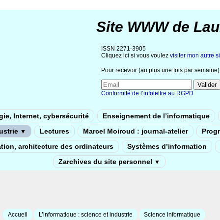
Site WWW de Lau
ISSN 2271-3905
Cliquez ici si vous voulez
visiter mon autre si
Pour recevoir (au plus une fois par semaine) 
Conformité de l’infolettre au RGPD
ie, Internet, cybersécurité
Enseignement de l’informatique
dustrie
Lectures
Marcel Moiroud : journal-atelier
Prog
▼
tion, architecture des ordinateurs
Systèmes d’information
Zarchives du site personnel
▼
Accueil
L’informatique : science et industrie
Science informatique