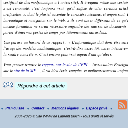
certificat de thermodynamique à l’université). Il évoquait même une certa
s’est renouvelé, c’est toujours vrai, qu’il suffise de citer certains art
artificielles », dont le pluriel accentue le caractère nébuleux et angoissant.
bureautique et navigation sur le Web, s’ils sont assez différents de ce qu’il
aucune formation ne serait nécessaire engendre des masses de documents i
parler d’énormes pertes de temps par tâtonnements hasardeux.
Une phrase au hasard de ce rapport : « L’informatique doit donc être ense
l’usage des modèles mathématiques, c’est-à-dire assez tôt, assez intensive
la rendre concrète ». C’est encore plus vrai aujourd’hui qu’alors.
Vous pouvez trouver le
rapport sur le site de l’EPI
(association Enseignem
sur le
site de la SIF
, il est bien écrit, complet, et malheureusement toujou
Répondre à cet article
Plan du site
Contact
Mentions légales
Espace privé
2004-2026 © Site WWW de Laurent Bloch - Tous droits réservés