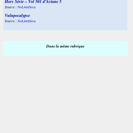
Hors Série – Vol 501 d’Ariane 5
Source :
NoLimitSecu
Vulnpocalypse
Source :
NoLimitSecu
Dans la même rubrique