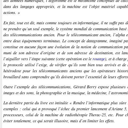
des données numériques, l’algorithme est le mécanisme conceptuel de calcu
dans des langages appropriés, et la machine est l’objet matériel capab
actions. »
En fait, tout est dit, mais comme toujours en informatique, il ne suffit pas
ne prendre qu’un seul exemple, le système mondial de communication basé s
des télécommunications ancien. Pour le télécommunicant ancien, l’alpha et 
entre deux équipements terminaux. Le concept de datagramme, imaginé par 
constitue en aucune façon une
évolution
de la notion de communication par 
muni de son adresse d’origine et de son adresse de destination, est la
l’aiguiller vers l’étape suivante (cette opération est le
routage
), et à charge
le protocole utilisé l’exige, de vérifier qu’ils sont bien tous arrivés et d
hétérodoxe pour les télécommunicants anciens que les opérateurs histori
brouillard sans comprendre qu’ils doivent porter l’essentiel de leurs effort
Outre l’exemple des télécommunications, Gérard Berry expose plusieurs c
images et des sons, la photographie et la musique, la médecine, l’astronomie
La dernière partie du livre est intitulée « Rendre l’informatique plus sûr
exemples : celui qui a provoqué l’échec du premier lancement d’Ariane 5,
processeurs, celui de la machine de radiothérapie Therac-25, etc. Pour c
éviter totalement, ce qui serait illusoire, mais d’en limiter les effets.