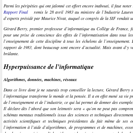
Parmi les péripéties qui ont jalonné cet effort encore inabouti, il faut noter
Rapport Final
remis le 28 avril 1983 au ministre de l’Industrie Laure
d’experts présidé par Maurice Nivat, auquel ce congrès de la SIF rendait
Gérard Berry, premier professeur d’informatique au Collège de France, fai
pour une prise de conscience des effets de l’informatisation dans tous le
l’enseignement de cette discipline à tous les échelons de l’enseignement
rapport de 1983, dont beaucoup sont encore d’actualité. Mais avant d’y ve
brûlante.
Hyperpuissance de l’informatique
Algorithmes, données, machines, réseaux
Dans ce livre dont je ne saurais trop conseiller la lecture, Gérard Berry
l’informatique transforme le monde et la pensée. Il a en effet mené sa vie p
de l’enseignement et de l’industrie, ce qui lui permet de donner des exempl
Il déclare dès l’abord que son leitmotiv sera « qu’on ne peut pas compre
schémas mentaux traditionnels issus des sciences et techniques directement
activités scientifiques et techniques précédentes du fait même de ses 
l’information à l’aide d’algorithmes, de programmes et de machines, essen