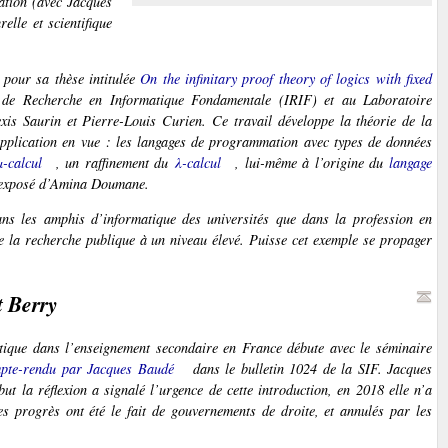
ation (avec Jacques
elle et scientifique
our sa thèse intitulée
On the infinitary proof theory of logics with fixed
ut de Recherche en Informatique Fondamentale (IRIF) et au Laboratoire
exis Saurin et Pierre-Louis Curien. Ce travail développe la théorie de la
’application en vue : les langages de programmation avec types de données
µ-calcul
, un raffinement du
λ-calcul
, lui-même à l’origine du
langage
t exposé d’Amina Doumane.
ans les amphis d’informatique des universités que dans la profession en
de la recherche publique à un niveau élevé. Puisse cet exemple se propager
t Berry
matique dans l’enseignement secondaire en France débute avec le séminaire
pte-rendu par Jacques Baudé
dans le bulletin 1024 de la SIF. Jacques
ut la réflexion a signalé l’urgence de cette introduction, en 2018 elle n’a
es progrès ont été le fait de gouvernements de droite, et annulés par les