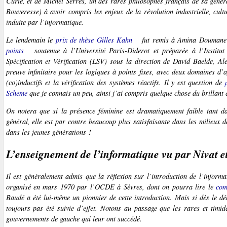
Curie, et de Michel Serres, un des rares philosophes français de sa génér
Bouveresse) à avoir compris les enjeux de la révolution industrielle, cultur
induite par l’informatique.
Le lendemain le
prix de thèse Gilles Kahn
fut remis à Amina Doumane p
points
soutenue à l’Université Paris-Diderot et préparée à l’Instit
Spécification et Vérification (LSV) sous la direction de David Baelde, Al
preuve infinitaire pour les logiques à points fixes, avec deux domaines d
(co)inductifs et la vérification des systèmes réactifs. Il y est question de
Scheme
que je connais un peu, ainsi j’ai compris quelque chose du brillan
On notera que si la présence féminine est dramatiquement faible tant d
général, elle est par contre beaucoup plus satisfaisante dans les milieux 
dans les jeunes générations !
L’enseignement de l’informatique vu par Nivat e
Il est généralement admis que la réflexion sur l’introduction de l’infor
organisé en mars 1970 par l’OCDE à Sèvres, dont on pourra lire le
com
Baudé a été lui-même un pionnier de cette introduction. Mais si dès le déb
toujours pas été suivie d’effet. Notons au passage que les rares et timid
gouvernements de gauche qui leur ont succédé.