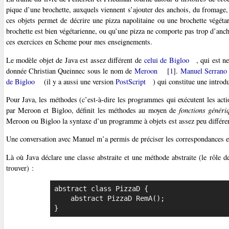
pique d’une brochette, auxquels viennent s’ajouter des anchois, du fromage
ces objets permet de décrire une pizza napolitaine ou une brochette végétari
brochette est bien végétarienne, ou qu’une pizza ne comporte pas trop d’ancho
ces exercices en Scheme pour mes enseignements.
Le modèle objet de Java est assez différent de
celui de Bigloo
, qui est n
donnée Christian Queinnec sous le nom de
Meroon
[
1
]
.
Manuel Serrano
de Bigloo
(il y a aussi une version
PostScript
) qui constitue une intro
Pour Java, les méthodes (c’est-à-dire les programmes qui exécutent les act
par Meroon et Bigloo, définit les méthodes au moyen de
fonctions généri
Meroon ou Bigloo la syntaxe d’un programme à objets est assez peu différe
Une conversation avec Manuel m’a permis de préciser les correspondances ent
Là où Java déclare une classe abstraite et une méthode abstraite (le rôle 
trouver) :
abstract class PizzaD {

    abstract PizzaD RemA();

}