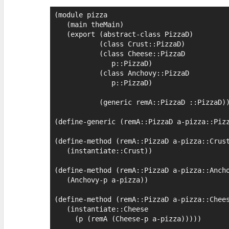
(module pizza

   (main theMain)

   (export (abstract-class PizzaD)

           (class Crust::PizzaD)

           (class Cheese::PizzaD

              p::PizzaD)

           (class Anchovy::PizzaD

              p::PizzaD)

           (generic remA::PizzaD ::PizzaD)))

(define-generic (remA::PizzaD a-pizza::Pizz
(define-method (remA::PizzaD a-pizza::Crust
   (instantiate::Crust))

(define-method (remA::PizzaD a-pizza::Ancho
   (Anchovy-p a-pizza))

(define-method (remA::PizzaD a-pizza::Chees
   (instantiate::Cheese

     (p (remA (Cheese-p a-pizza)))))
