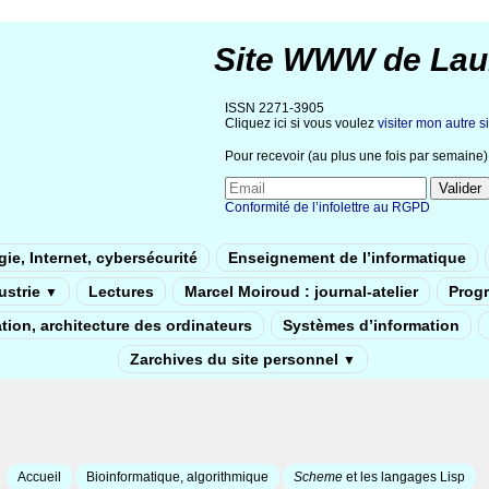
Site WWW de Lau
ISSN 2271-3905
Cliquez ici si vous voulez
visiter mon autre si
Pour recevoir (au plus une fois par semaine) 
Conformité de l’infolettre au RGPD
ie, Internet, cybersécurité
Enseignement de l’informatique
dustrie
Lectures
Marcel Moiroud : journal-atelier
Prog
▼
tion, architecture des ordinateurs
Systèmes d’information
Zarchives du site personnel
▼
Accueil
Bioinformatique, algorithmique
Scheme
et les langages Lisp