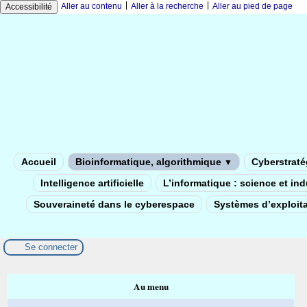
|
|
Aller au contenu
Aller à la recherche
Aller au pied de page
Accessibilité
Accueil
Bioinformatique, algorithmique
Cyberstratég
▼
Intelligence artificielle
L’informatique : science et in
Souveraineté dans le cyberespace
Systèmes d’exploita
Se connecter
Au menu