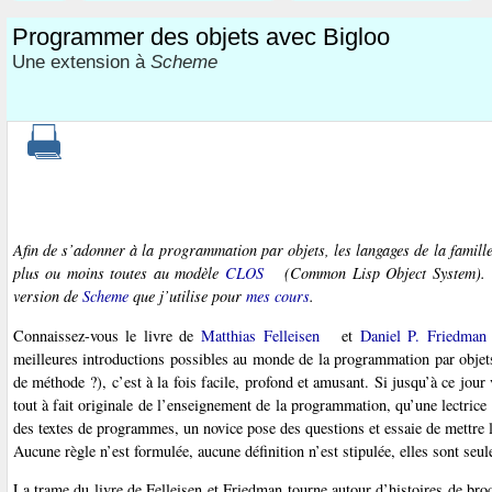
Programmer des objets avec Bigloo
Une extension à
Scheme
Afin de s’adonner à la programmation par objets, les langages de la famill
plus ou moins toutes au modèle
CLOS
(Common Lisp Object System)
.
version de
Scheme
que j’utilise pour
mes cours
.
Connaissez-vous le livre de
Matthias Felleisen
et
Daniel P. Friedman
meilleures introductions possibles au monde de la programmation par objet
de méthode ?), c’est à la fois facile, profond et amusant. Si jusqu’à ce jour
tout à fait originale de l’enseignement de la programmation, qu’une lectrice 
des textes de programmes, un novice pose des questions et essaie de mettre l
Aucune règle n’est formulée, aucune définition n’est stipulée, elles sont s
La trame du livre de Felleisen et Friedman tourne autour d’histoires de broch