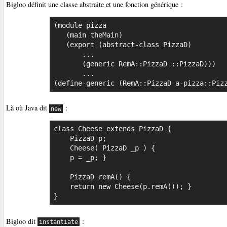
Bigloo définit une classe abstraite et une fonction générique :
(module pizza

   (main theMain)

   (export (abstract-class PizzaD)

       ...

	   (generic RemA::PizzaD ::PizzaD)))

       ...

(define-generic (RemA::PizzaD a-pizza::Piz
Là où Java dit
:
new
class Cheese extends PizzaD {

    PizzaD p;

    Cheese( PizzaD _p ) {

	p = _p; }

    PizzaD remA() {

	return new Cheese(p.remA()); }

}
Bigloo dit
:
instantiate