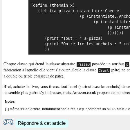
(define (theMain x)

   (let ((a-pizza (instantiate::Cheese

                     (p (instantiate::Anchovy

                           (p (instantiate::Cheese

                                 (p (instantiate::Crust))

                                 )))))))

      (print "Tout : " a-pizza)

      (print "On retire les anchois : " (remA a-pizza))

      ))
Chaque classe qui étend la classe abstraite
possède un attribut
PizzaD
p
fabrication à laquelle elle vient s’ajouter. Seule la classe
(pâte) ne c
Crust
à double ou triple épaisseur de pâte).
Bref, achetez le livre, vous tirerez tout le sel (surtout avec les anchois) de 
ne semble plus guère s’y intéresser, mais Amazon.co.uk propose de nombreux
Notes
[
1
]
Même s’il en diffère, notamment par le refus d’y incorporer un MOP
(Meta-Obj
Répondre à cet article