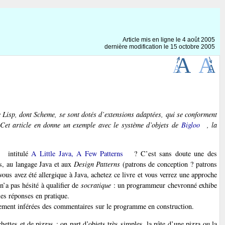
Article mis en ligne le
4 août 2005
dernière modification le 15 octobre 2005
e
Lisp
, dont
Scheme
, se sont dotés d’extensions adaptées, qui se conforment
 Cet article en donne un exemple avec le système d’objets de
Bigloo
, la
intitulé
A Little Java, A Few Patterns
? C’est sans doute une des
s, au langage Java et aux
Design Patterns
(patrons de conception ? patrons
 vous avez été allergique à Java, achetez ce livre et vous verrez une approche
n’a pas hésité à qualifier de
socratique
: un programmeur chevronné exhibe
es réponses en pratique.
eulement inférées des commentaires sur le programme en construction.
ettes et de pizzas : on part d’objets très simples, la pâte d’une pizza ou la