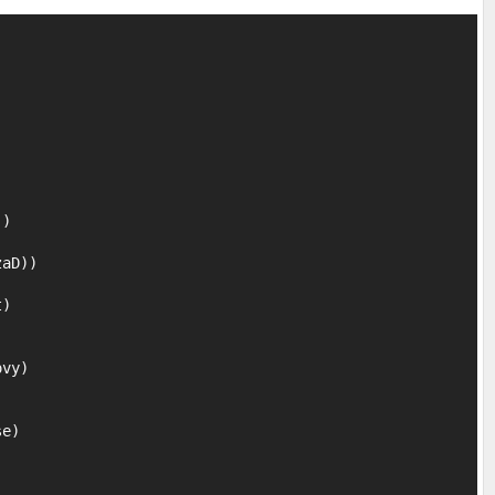
aD))

)

vy)

e)
