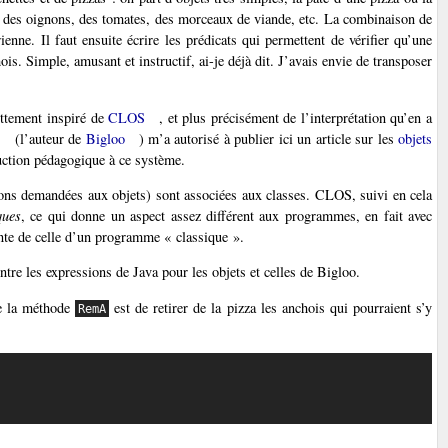
, des oignons, des tomates, des morceaux de viande, etc. La combinaison de
enne. Il faut ensuite écrire les prédicats qui permettent de vérifier qu’une
is. Simple, amusant et instructif, ai-je déjà dit. J’avais envie de transposer
ettement inspiré de
CLOS
, et plus précisément de l’interprétation qu’en a
(l’auteur de
Bigloo
) m’a autorisé à publier ici un article sur les
objets
duction pédagogique à ce système.
ions demandées aux objets) sont associées aux classes. CLOS, suivi en cela
ques
, ce qui donne un aspect assez différent aux programmes, en fait avec
nte de celle d’un programme « classique ».
re les expressions de Java pour les objets et celles de Bigloo.
de la méthode
est de retirer de la pizza les anchois qui pourraient s’y
RemA