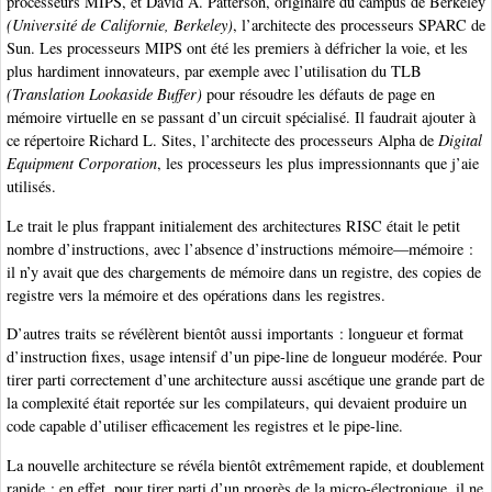
processeurs MIPS, et David A. Patterson, originaire du campus de Berkeley
(Université de Californie, Berkeley)
, l’architecte des processeurs SPARC de
Sun. Les processeurs MIPS ont été les premiers à défricher la voie, et les
plus hardiment innovateurs, par exemple avec l’utilisation du TLB
(Translation Lookaside Buffer)
pour résoudre les défauts de page en
mémoire virtuelle en se passant d’un circuit spécialisé. Il faudrait ajouter à
ce répertoire Richard L. Sites, l’architecte des processeurs Alpha de
Digital
Equipment Corporation
, les processeurs les plus impressionnants que j’aie
utilisés.
Le trait le plus frappant initialement des architectures RISC était le petit
nombre d’instructions, avec l’absence d’instructions mémoire—mémoire :
il n’y avait que des chargements de mémoire dans un registre, des copies de
registre vers la mémoire et des opérations dans les registres.
D’autres traits se révélèrent bientôt aussi importants : longueur et format
d’instruction fixes, usage intensif d’un pipe-line de longueur modérée. Pour
tirer parti correctement d’une architecture aussi ascétique une grande part de
la complexité était reportée sur les compilateurs, qui devaient produire un
code capable d’utiliser efficacement les registres et le pipe-line.
La nouvelle architecture se révéla bientôt extrêmement rapide, et doublement
rapide : en effet, pour tirer parti d’un progrès de la micro-électronique, il ne