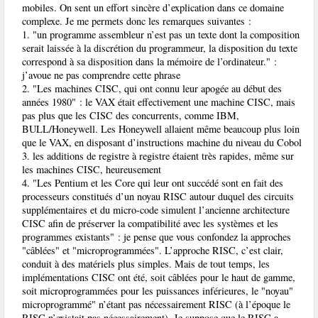
mobiles. On sent un effort sincère d’explication dans ce domaine
complexe. Je me permets donc les remarques suivantes :
1. "un programme assembleur n’est pas un texte dont la composition
serait laissée à la discrétion du programmeur, la disposition du texte
correspond à sa disposition dans la mémoire de l’ordinateur." :
j’avoue ne pas comprendre cette phrase
2. "Les machines CISC, qui ont connu leur apogée au début des
années 1980" : le VAX était effectivement une machine CISC, mais
pas plus que les CISC des concurrents, comme IBM,
BULL/Honeywell. Les Honeywell allaient même beaucoup plus loin
que le VAX, en disposant d’instructions machine du niveau du Cobol
3. les additions de registre à registre étaient très rapides, même sur
les machines CISC, heureusement
4. "Les Pentium et les Core qui leur ont succédé sont en fait des
processeurs constitués d’un noyau RISC autour duquel des circuits
supplémentaires et du micro-code simulent l’ancienne architecture
CISC afin de préserver la compatibilité avec les systèmes et les
programmes existants" : je pense que vous confondez la approches
"câblées" et "microprogrammées". L’approche RISC, c’est clair,
conduit à des matériels plus simples. Mais de tout temps, les
implémentations CISC ont été, soit câblées pour le haut de gamme,
soit microprogrammées pour les puissances inférieures, le "noyau"
microprogrammé" n’étant pas nécessairement RISC (à l’époque le
RISC n’existait pas nécessairement). Je suppose que le RISC a