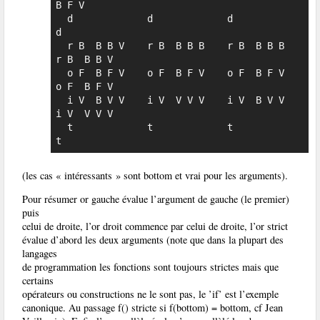
B F V

  d             d             d             
d

  r B  B B V    r B  B B B    r B  B B B    
r B  B B V

  o F  B F V    o F  B F V    o F  B F V    
o F  B F V

  i V  B V V    i V  V V V    i V  B V V    
i V  V V V

  t             t             t             
t
(les cas « intéressants » sont bottom et vrai pour les arguments).
Pour résumer or gauche évalue l’argument de gauche (le premier)
puis
celui de droite, l’or droit commence par celui de droite, l’or strict
évalue d’abord les deux arguments (note que dans la plupart des
langages
de programmation les fonctions sont toujours strictes mais que
certains
opérateurs ou constructions ne le sont pas, le ’if’ est l’exemple
canonique. Au passage f() stricte si f(bottom) = bottom, cf Jean