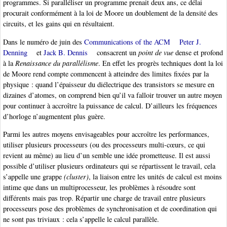
programmes. Si paralléliser un programme prenait deux ans, ce délai
procurait conformément à la loi de Moore un doublement de la densité des
circuits, et les gains qui en résultaient.
Dans le numéro de juin des
Communications of the ACM
Peter J.
Denning
et
Jack B. Dennis
consacrent un
point de vue
dense et profond
à la
Renaissance du parallélisme
. En effet les progrès techniques dont la loi
de Moore rend compte commencent à atteindre des limites fixées par la
physique : quand l’épaisseur du diélectrique des transistors se mesure en
dizaines d’atomes, on comprend bien qu’il va falloir trouver un autre moyen
pour continuer à accroître la puissance de calcul. D’ailleurs les fréquences
d’horloge n’augmentent plus guère.
Parmi les autres moyens envisageables pour accroître les performances,
utiliser plusieurs processeurs (ou des processeurs multi-cœurs, ce qui
revient au même) au lieu d’un semble une idée prometteuse. Il est aussi
possible d’utiliser plusieurs ordinateurs qui se répartissent le travail, cela
s’appelle une grappe
(cluster)
, la liaison entre les unités de calcul est moins
intime que dans un multiprocesseur, les problèmes à résoudre sont
différents mais pas trop. Répartir une charge de travail entre plusieurs
processeurs pose des problèmes de synchronisation et de coordination qui
ne sont pas triviaux : cela s’appelle le calcul parallèle.