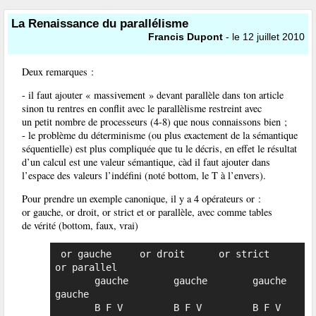
La Renaissance du parallélisme
Francis Dupont
- le 12 juillet 2010
Deux remarques :
- il faut ajouter « massivement » devant parallèle dans ton article
sinon tu rentres en conflit avec le parallèlisme restreint avec
un petit nombre de processeurs (4-8) que nous connaissons bien ;
- le problème du déterminisme (ou plus exactement de la sémantique
séquentielle) est plus compliquée que tu le décris, en effet le résultat
d’un calcul est une valeur sémantique, càd il faut ajouter dans
l’espace des valeurs l’indéfini (noté bottom, le T à l’envers).
Pour prendre un exemple canonique, il y a 4 opérateurs or :
or gauche, or droit, or strict et or parallèle, avec comme tables
de vérité (bottom, faux, vrai)
 or gauche     or droit      or strict     
or parallel

       gauche        gauche        gauche        
gauche

       B F V         B F V         B F V         