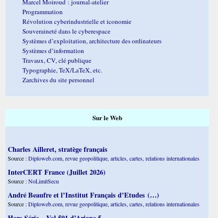
Marcel Moiroud : journal-atelier
Programmation
Révolution cyberindustrielle et iconomie
Souveraineté dans le cyberespace
Systèmes d’exploitation, architecture des ordinateurs
Systèmes d’information
Travaux, CV, clé publique
Typographie, TeX/LaTeX, etc.
Zarchives du site personnel
Sur le Web
Charles Ailleret, stratège français
Source :
Diploweb.com, revue geopolitique, articles, cartes, relations internationales
InterCERT France (Juillet 2026)
Source :
NoLimitSecu
André Beaufre et l’Institut Français d’Etudes (…)
Source :
Diploweb.com, revue geopolitique, articles, cartes, relations internationales
Hors Série – Vol 501 d’Ariane 5