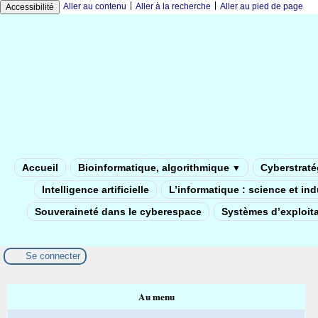
|
|
Aller au contenu
Aller à la recherche
Aller au pied de page
Accessibilité
Accueil
Bioinformatique, algorithmique
Cyberstratég
▼
Intelligence artificielle
L’informatique : science et in
Souveraineté dans le cyberespace
Systèmes d’exploita
Se connecter
Au menu