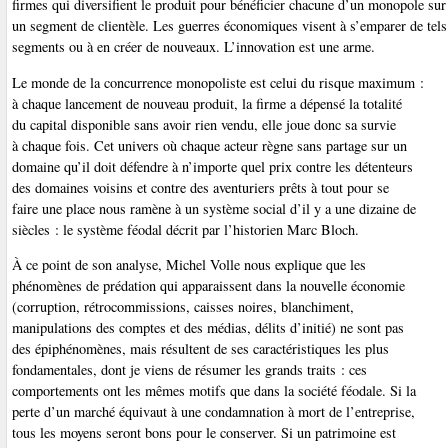
firmes qui diversifient le produit pour bénéficier chacune d’un monopole sur
un segment de clientèle. Les guerres économiques visent à s’emparer de tels
segments ou à en créer de nouveaux. L’innovation est une arme.
Le monde de la concurrence monopoliste est celui du risque maximum :
à chaque lancement de nouveau produit, la firme a dépensé la totalité
du capital disponible sans avoir rien vendu, elle joue donc sa survie
à chaque fois. Cet univers où chaque acteur règne sans partage sur un
domaine qu’il doit défendre à n’importe quel prix contre les détenteurs
des domaines voisins et contre des aventuriers prêts à tout pour se
faire une place nous ramène à un système social d’il y a une dizaine de
siècles : le système féodal décrit par l’historien Marc Bloch.
À ce point de son analyse, Michel Volle nous explique que les
phénomènes de prédation qui apparaissent dans la nouvelle économie
(corruption, rétrocommissions, caisses noires, blanchiment,
manipulations des comptes et des médias, délits d’initié) ne sont pas
des épiphénomènes, mais résultent de ses caractéristiques les plus
fondamentales, dont je viens de résumer les grands traits : ces
comportements ont les mêmes motifs que dans la société féodale. Si la
perte d’un marché équivaut à une condamnation à mort de l’entreprise,
tous les moyens seront bons pour le conserver. Si un patrimoine est