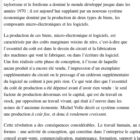
taylorisme et le fordisme a dominé le monde développé jusque dans les
années 1970 ; il est aujourd’hui supplanté par un nouveau système
économique dominé par la production de deux types de biens, les
composants micro-électroniques et les logiciels.
La production de ces biens, micro-électronique et logiciels, est
caractérisée par des coûts marginaux voisins de zéro, c’est-à-dire que
l’essentiel du coût est dans le dessin du circuit et la fabrication
des machines qui vont le fabriquer, ou dans l’écriture du logiciel.
Une fois réalisée cette phase de conception, à l’issue de laquelle
aucun produit n’a encore été vendu, l’impression d’un exemplaire
supplémentaire du circuit ou le pressage d’un cédérom supplémentaire
du logiciel ne coûtent à peu près rien. Ce qui veut dire que l’essentiel
du coût de production a été dépensé avant d’avoir rien vendu : le seul
facteur de production désormais est le capital, qui est du travail en
stock, par opposition au travail vivant, qui était à l’œuvre dans les
usines de l’ancienne économie. Michel Volle décrit ce système comme
une production
à coût fixe
, et donc
à rendement croissant
.
Cette révolution a des conséquences considérables. Le travail humain, au
formes : une activité de conception, qui constitue dans l’entreprise le capita
conseil avant-vente, commercialisation, maintenance, formation, support à la 