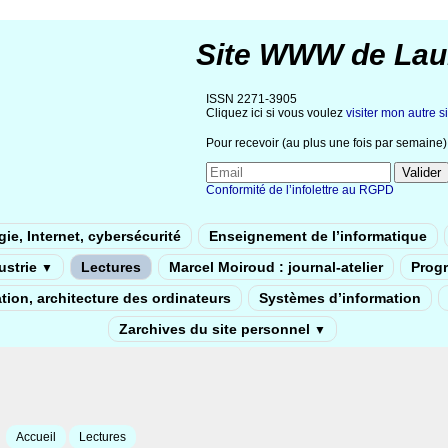
Site WWW de Lau
ISSN 2271-3905
Cliquez ici si vous voulez
visiter mon autre si
Pour recevoir (au plus une fois par semaine) 
Conformité de l’infolettre au RGPD
ie, Internet, cybersécurité
Enseignement de l’informatique
dustrie
Lectures
Marcel Moiroud : journal-atelier
Prog
▼
tion, architecture des ordinateurs
Systèmes d’information
Zarchives du site personnel
▼
Accueil
Lectures