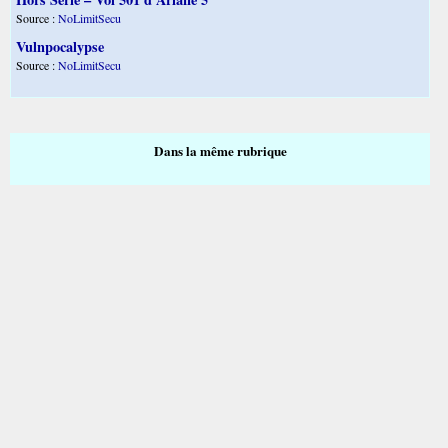
Source :
NoLimitSecu
Vulnpocalypse
Source :
NoLimitSecu
Dans la même rubrique