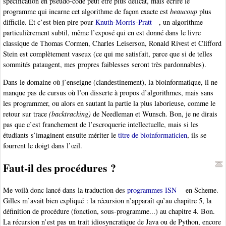
spécification en pseudo-code peut être plus délicat, mais écrire le
programme qui incarne cet algorithme de façon exacte est
beaucoup
plus
difficile. Et c’est bien pire pour
Knuth-Morris-Pratt
, un algorithme
particulièrement subtil, même l’exposé qui en est donné dans le livre
classique de Thomas Cormen, Charles Leiserson, Ronald Rivest et Clifford
Stein est complètement vaseux (ce qui me satisfait, parce que si de telles
sommités pataugent, mes propres faiblesses seront très pardonnables).
Dans le domaine où j’enseigne (clandestinement), la bioinformatique, il ne
manque pas de cursus où l’on disserte à propos d’algorithmes, mais sans
les programmer, ou alors en sautant la partie la plus laborieuse, comme le
retour sur trace
(backtracking)
de Needleman et Wunsch. Bon, je ne dirais
pas que c’est franchement de l’escroquerie intellectuelle, mais si les
étudiants s’imaginent ensuite mériter le
titre de bioinformaticien
, ils se
fourrent le doigt dans l’œil.
Faut-il des procédures ?
Me voilà donc lancé dans la traduction des
programmes ISN
en Scheme.
Gilles m’avait bien expliqué : la récursion n’apparaît qu’au chapitre 5, la
définition de procédure (fonction, sous-programme...) au chapitre 4. Bon.
La récursion n’est pas un trait idiosyncratique de Java ou de Python, encore