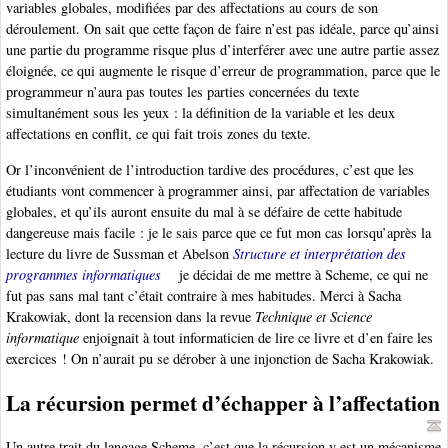
variables globales, modifiées par des affectations au cours de son
déroulement. On sait que cette façon de faire n’est pas idéale, parce qu’ainsi
une partie du programme risque plus d’interférer avec une autre partie assez
éloignée, ce qui augmente le risque d’erreur de programmation, parce que le
programmeur n’aura pas toutes les parties concernées du texte
simultanément sous les yeux : la définition de la variable et les deux
affectations en conflit, ce qui fait trois zones du texte.
Or l’inconvénient de l’introduction tardive des procédures, c’est que les
étudiants vont commencer à programmer ainsi, par affectation de variables
globales, et qu’ils auront ensuite du mal à se défaire de cette habitude
dangereuse mais facile : je le sais parce que ce fut mon cas lorsqu’après la
lecture du livre de Sussman et Abelson
Structure et interprétation des
programmes informatiques
je décidai de me mettre à Scheme, ce qui ne
fut pas sans mal tant c’était contraire à mes habitudes. Merci à Sacha
Krakowiak, dont la recension dans la revue
Technique et Science
informatique
enjoignait à tout informaticien de lire ce livre et d’en faire les
exercices ! On n’aurait pu se dérober à une injonction de Sacha Krakowiak.
La récursion permet d’échapper à l’affectation
Un autre trait du langage Scheme, c’est que la récursion y est un mécanisme