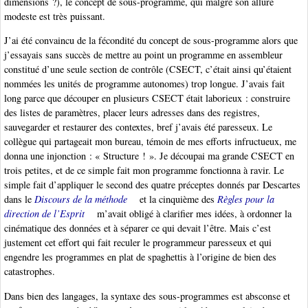
dimensions ?), le concept de sous-programme, qui malgré son allure
modeste est très puissant.
J’ai été convaincu de la fécondité du concept de sous-programme alors que
j’essayais sans succès de mettre au point un programme en assembleur
constitué d’une seule section de contrôle (CSECT, c’était ainsi qu’étaient
nommées les unités de programme autonomes) trop longue. J’avais fait
long parce que découper en plusieurs CSECT était laborieux : construire
des listes de paramètres, placer leurs adresses dans des registres,
sauvegarder et restaurer des contextes, bref j’avais été paresseux. Le
collègue qui partageait mon bureau, témoin de mes efforts infructueux, me
donna une injonction : « Structure ! ». Je découpai ma grande CSECT en
trois petites, et de ce simple fait mon programme fonctionna à ravir. Le
simple fait d’appliquer le second des quatre préceptes donnés par Descartes
dans le
Discours de la méthode
et la cinquième des
Règles pour la
direction de l’Esprit
m’avait obligé à clarifier mes idées, à ordonner la
cinématique des données et à séparer ce qui devait l’être. Mais c’est
justement cet effort qui fait reculer le programmeur paresseux et qui
engendre les programmes en plat de spaghettis à l’origine de bien des
catastrophes.
Dans bien des langages, la syntaxe des sous-programmes est absconse et