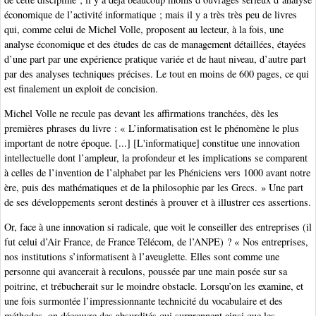
économique de l’activité informatique ; mais il y a très très peu de livres
qui, comme celui de Michel Volle, proposent au lecteur, à la fois, une
analyse économique et des études de cas de management détaillées, étayées
d’une part par une expérience pratique variée et de haut niveau, d’autre part
par des analyses techniques précises. Le tout en moins de 600 pages, ce qui
est finalement un exploit de concision.
Michel Volle ne recule pas devant les affirmations tranchées, dès les
premières phrases du livre : « L’informatisation est le phénomène le plus
important de notre époque. [...] [L'informatique] constitue une innovation
intellectuelle dont l’ampleur, la profondeur et les implications se comparent
à celles de l’invention de l’alphabet par les Phéniciens vers 1000 avant notre
ère, puis des mathématiques et de la philosophie par les Grecs. » Une part
de ses développements seront destinés à prouver et à illustrer ces assertions.
Or, face à une innovation si radicale, que voit le conseiller des entreprises (il
fut celui d’Air France, de France Télécom, de l’ANPE) ? « Nos entreprises,
nos institutions s’informatisent à l’aveuglette. Elles sont comme une
personne qui avancerait à reculons, poussée par une main posée sur sa
poitrine, et trébucherait sur le moindre obstacle. Lorsqu’on les examine, et
une fois surmontée l’impressionnante technicité du vocabulaire et des
méthodes, on découvre des absurdités qui surprennent ainsi que les