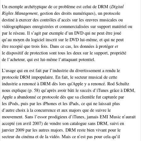
Un exemple archétypique de ce problème est celui de DRM (
Digital
Rights Management
, gestion des droits numériques), un protocole
destiné à exercer des contrôles d’accès sur les œuvres musicales ou
vidéographiques enregistrées et commercialisées sur support matériel ou
par le réseau. Il s’agit par exemple d’un DVD qui ne peut être joué
qu’au moyen du logiciel inscrit sur le DVD lui-même, et qui ne peut
être recopié que trois fois. Dans ce cas, les données à protéger
et
le dispositif de protection sont tous les deux sur le support, propriété
de l’acheteur, qui est lui-même l’attaquant potentiel.
L’usage qui en est fait par l’industrie du divertissement a rendu le
protocole DRM impopulaire. En fait, le secteur musical de cette
industrie a renoncé à DRM dès lors qu’Apple y a renoncé. Rod Schultz
nous explique (p. 58) qu’après avoir bâti le succès d’iTunes grâce à DRM,
Apple a abandonné ce protocole dès que sa clientèle fut capturée par
les iPods, puis par les iPhones et les iPads, ce qui ne laissait plus
d’autre choix à la concurrence et aux majors que de suivre le
mouvement. Sans l’essor prodigieux d’iTunes, jamais EMI Music n’aurait
accepté (en avril 2007) de vendre son catalogue sans DRM, suivi en
janvier 2009 par les autres majors. DRM reste bien vivant pour le
secteur du cinéma et de la vidéo. Mais ce n’est pas pour cela qu’il