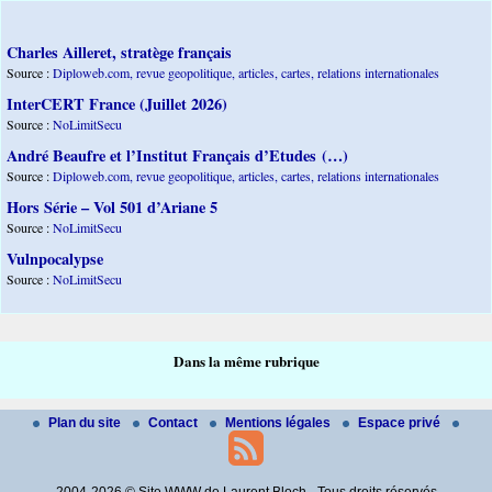
Charles Ailleret, stratège français
Source :
Diploweb.com, revue geopolitique, articles, cartes, relations internationales
InterCERT France (Juillet 2026)
Source :
NoLimitSecu
André Beaufre et l’Institut Français d’Etudes (…)
Source :
Diploweb.com, revue geopolitique, articles, cartes, relations internationales
Hors Série – Vol 501 d’Ariane 5
Source :
NoLimitSecu
Vulnpocalypse
Source :
NoLimitSecu
Dans la même rubrique
Plan du site
Contact
Mentions légales
Espace privé
2004-2026 © Site WWW de Laurent Bloch - Tous droits réservés