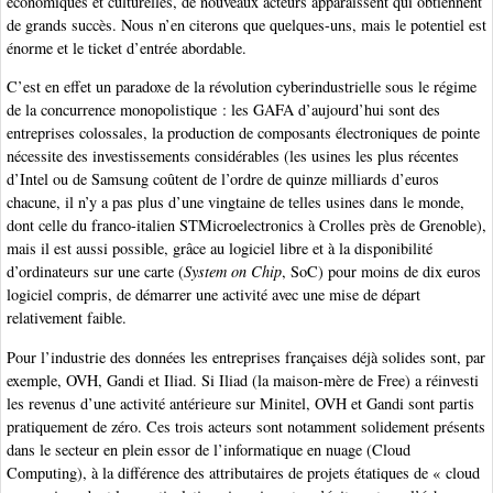
économiques et culturelles, de nouveaux acteurs apparaissent qui obtiennent
de grands succès. Nous n’en citerons que quelques-uns, mais le potentiel est
énorme et le ticket d’entrée abordable.
C’est en effet un paradoxe de la révolution cyberindustrielle sous le régime
de la concurrence monopolistique : les GAFA d’aujourd’hui sont des
entreprises colossales, la production de composants électroniques de pointe
nécessite des investissements considérables (les usines les plus récentes
d’Intel ou de Samsung coûtent de l’ordre de quinze milliards d’euros
chacune, il n’y a pas plus d’une vingtaine de telles usines dans le monde,
dont celle du franco-italien STMicroelectronics à Crolles près de Grenoble),
mais il est aussi possible, grâce au logiciel libre et à la disponibilité
d’ordinateurs sur une carte (
System on Chip
, SoC) pour moins de dix euros
logiciel compris, de démarrer une activité avec une mise de départ
relativement faible.
Pour l’industrie des données les entreprises françaises déjà solides sont, par
exemple, OVH, Gandi et Iliad. Si Iliad (la maison-mère de Free) a réinvesti
les revenus d’une activité antérieure sur Minitel, OVH et Gandi sont partis
pratiquement de zéro. Ces trois acteurs sont notamment solidement présents
dans le secteur en plein essor de l’informatique en nuage (Cloud
Computing), à la différence des attributaires de projets étatiques de « cloud