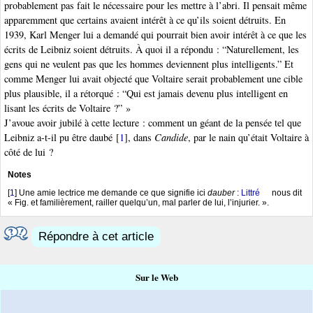
probablement pas fait le nécessaire pour les mettre à l’abri. Il pensait même
apparemment que certains avaient intérêt à ce qu’ils soient détruits. En
1939, Karl Menger lui a demandé qui pourrait bien avoir intérêt à ce que les
écrits de Leibniz soient détruits. À quoi il a répondu : “Naturellement, les
gens qui ne veulent pas que les hommes deviennent plus intelligents.” Et
comme Menger lui avait objecté que Voltaire serait probablement une cible
plus plausible, il a rétorqué : “Qui est jamais devenu plus intelligent en
lisant les écrits de Voltaire ?” »
J’avoue avoir jubilé à cette lecture : comment un géant de la pensée tel que
Leibniz a-t-il pu être daubé
[
1
]
, dans
Candide
, par le nain qu’était Voltaire à
côté de lui ?
Notes
[
1
]
Une amie lectrice me demande ce que signifie ici
dauber
:
Littré
nous dit
« Fig. et familièrement, railler quelqu’un, mal parler de lui, l’injurier. ».
Répondre à cet article
Sur le Web