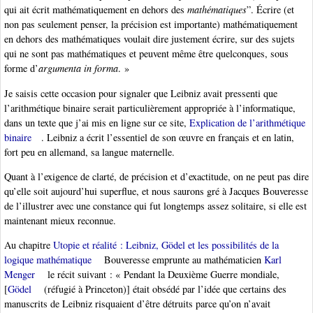
qui ait écrit mathématiquement en dehors des
mathématiques
”. Écrire (et
non pas seulement penser, la précision est importante) mathématiquement
en dehors des mathématiques voulait dire justement écrire, sur des sujets
qui ne sont pas mathématiques et peuvent même être quelconques, sous
forme d’
argumenta in forma
. »
Je saisis cette occasion pour signaler que Leibniz avait pressenti que
l’arithmétique binaire serait particulièrement appropriée à l’informatique,
dans un texte que j’ai mis en ligne sur ce site,
Explication de l’arithmétique
binaire
. Leibniz a écrit l’essentiel de son œuvre en français et en latin,
fort peu en allemand, sa langue maternelle.
Quant à l’exigence de clarté, de précision et d’exactitude, on ne peut pas dire
qu’elle soit aujourd’hui superflue, et nous saurons gré à Jacques Bouveresse
de l’illustrer avec une constance qui fut longtemps assez solitaire, si elle est
maintenant mieux reconnue.
Au chapitre
Utopie et réalité : Leibniz, Gödel et les possibilités de la
logique mathématique
Bouveresse emprunte au mathématicien
Karl
Menger
le récit suivant : « Pendant la Deuxième Guerre mondiale,
[
Gödel
(réfugié à Princeton)] était obsédé par l’idée que certains des
manuscrits de Leibniz risquaient d’être détruits parce qu’on n’avait