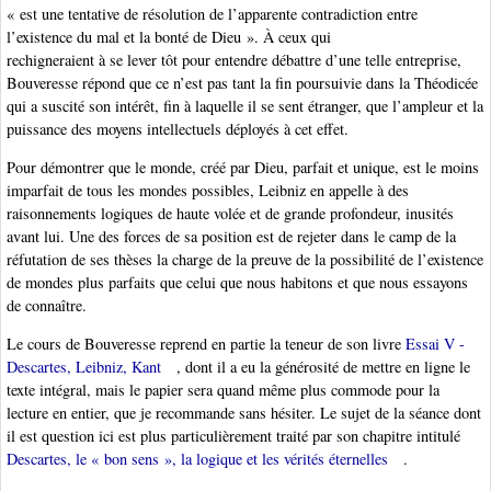
« est une tentative de résolution de l’apparente contradiction entre
l’existence du mal et la bonté de Dieu ». À ceux qui
rechigneraient à se lever tôt pour entendre débattre d’une telle entreprise,
Bouveresse répond que ce n’est pas tant la fin poursuivie dans la Théodicée
qui a suscité son intérêt, fin à laquelle il se sent étranger, que l’ampleur et la
puissance des moyens intellectuels déployés à cet effet.
Pour démontrer que le monde, créé par Dieu, parfait et unique, est le moins
imparfait de tous les mondes possibles, Leibniz en appelle à des
raisonnements logiques de haute volée et de grande profondeur, inusités
avant lui. Une des forces de sa position est de rejeter dans le camp de la
réfutation de ses thèses la charge de la preuve de la possibilité de l’existence
de mondes plus parfaits que celui que nous habitons et que nous essayons
de connaître.
Le cours de Bouveresse reprend en partie la teneur de son livre
Essai V -
Descartes, Leibniz, Kant
, dont il a eu la générosité de mettre en ligne le
texte intégral, mais le papier sera quand même plus commode pour la
lecture en entier, que je recommande sans hésiter. Le sujet de la séance dont
il est question ici est plus particulièrement traité par son chapitre intitulé
Descartes, le « bon sens », la logique et les vérités éternelles
.