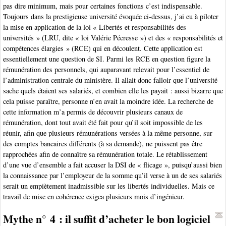
pas dire minimum, mais pour certaines fonctions c’est indispensable.
Toujours dans la prestigieuse université évoquée ci-dessus, j’ai eu à piloter
la mise en application de la loi « Libertés et responsabilités des
universités » (LRU, dite « loi Valérie Pécresse ») et des « responsabilités et
compétences élargies » (RCE) qui en découlent. Cette application est
essentiellement une question de SI. Parmi les RCE en question figure la
rémunération des personnels, qui auparavant relevait pour l’essentiel de
l’administration centrale du ministère. Il allait donc falloir que l’université
sache quels étaient ses salariés, et combien elle les payait : aussi bizarre que
cela puisse paraître, personne n’en avait la moindre idée. La recherche de
cette information m’a permis de découvrir plusieurs canaux de
rémunération, dont tout avait été fait pour qu’il soit impossible de les
réunir, afin que plusieurs rémunérations versées à la même personne, sur
des comptes bancaires différents (à sa demande), ne puissent pas être
rapprochées afin de connaître sa rémunération totale. Le rétablissement
d’une vue d’ensemble a fait accuser la DSI de « flicage », puisqu’aussi bien
la connaissance par l’employeur de la somme qu’il verse à un de ses salariés
serait un empiètement inadmissible sur les libertés individuelles. Mais ce
travail de mise en cohérence exigea plusieurs mois d’ingénieur.
Mythe n° 4 : il suffit d’acheter le bon logiciel