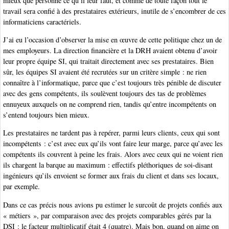
mieux que personne ce qu’il leur faut, et comme de toute façon tout le
travail sera confié à des prestataires extérieurs, inutile de s’encombrer de ces
informaticiens caractériels.
J’ai eu l’occasion d’observer la mise en œuvre de cette politique chez un de
mes employeurs. La direction financière et la DRH avaient obtenu d’avoir
leur propre équipe SI, qui traitait directement avec ses prestataires. Bien
sûr, les équipes SI avaient été recrutées sur un critère simple : ne rien
connaître à l’informatique, parce que c’est toujours très pénible de discuter
avec des gens compétents, ils soulèvent toujours des tas de problèmes
ennuyeux auxquels on ne comprend rien, tandis qu’entre incompétents on
s’entend toujours bien mieux.
Les prestataires ne tardent pas à repérer, parmi leurs clients, ceux qui sont
incompétents : c’est avec eux qu’ils vont faire leur marge, parce qu’avec les
compétents ils couvrent à peine les frais. Alors avec ceux qui ne voient rien
ils chargent la barque au maximum : effectifs pléthoriques de soi-disant
ingénieurs qu’ils envoient se former aux frais du client et dans ses locaux,
par exemple.
Dans ce cas précis nous avions pu estimer le surcoût de projets confiés aux
« métiers », par comparaison avec des projets comparables gérés par la
DSI : le facteur multiplicatif était 4 (quatre). Mais bon, quand on aime on