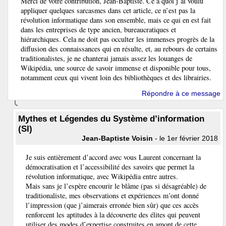
Merci de votre contribution, Jean-Baptiste. Ce à quoi j’ai voulu
appliquer quelques sarcasmes dans cet article, ce n’est pas la
révolution informatique dans son ensemble, mais ce qui en est fait
dans les entreprises de type ancien, bureaucratiques et
hiérarchiques. Cela ne doit pas occulter les immenses progrès de la
diffusion des connaissances qui en résulte, et, au rebours de certains
traditionalistes, je ne chanterai jamais assez les louanges de
Wikipédia, une source de savoir immense et disponible pour tous,
notamment ceux qui vivent loin des bibliothèques et des librairies.
Répondre à ce message
Mythes et Légendes du Système d’information
(SI)
Jean-Baptiste Voisin
- le 1er février 2018
Je suis entièrement d’accord avec vous Laurent concernant la
démocratisation et l’accessibilité des savoirs que permet la
révolution informatique, avec Wikipédia entre autres.
Mais sans je l’espère encourir le blâme (pas si désagréable) de
traditionaliste, mes observations et expériences m’ont donné
l’impression (que j’aimerais erronée bien sûr) que ces accès
renforcent les aptitudes à la découverte des élites qui peuvent
utiliser des modes d’expertise construites en amont de cette