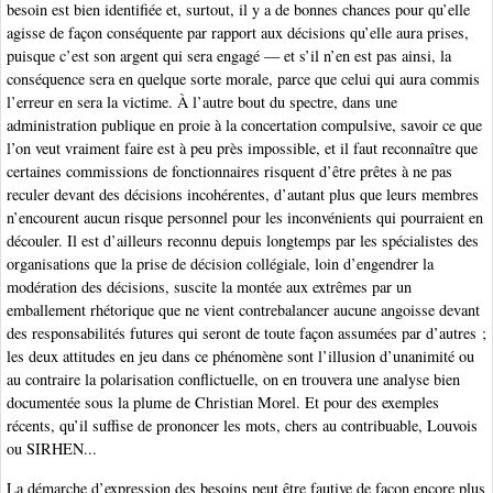
besoin est bien identifiée et, surtout, il y a de bonnes chances pour qu’elle
agisse de façon conséquente par rapport aux décisions qu’elle aura prises,
puisque c’est son argent qui sera engagé — et s’il n’en est pas ainsi, la
conséquence sera en quelque sorte morale, parce que celui qui aura commis
l’erreur en sera la victime. À l’autre bout du spectre, dans une
administration publique en proie à la concertation compulsive, savoir ce que
l’on veut vraiment faire est à peu près impossible, et il faut reconnaître que
certaines commissions de fonctionnaires risquent d’être prêtes à ne pas
reculer devant des décisions incohérentes, d’autant plus que leurs membres
n’encourent aucun risque personnel pour les inconvénients qui pourraient en
découler. Il est d’ailleurs reconnu depuis longtemps par les spécialistes des
organisations que la prise de décision collégiale, loin d’engendrer la
modération des décisions, suscite la montée aux extrêmes par un
emballement rhétorique que ne vient contrebalancer aucune angoisse devant
des responsabilités futures qui seront de toute façon assumées par d’autres ;
les deux attitudes en jeu dans ce phénomène sont l’illusion d’unanimité ou
au contraire la polarisation conflictuelle, on en trouvera une analyse bien
documentée sous la plume de Christian Morel. Et pour des exemples
récents, qu’il suffise de prononcer les mots, chers au contribuable, Louvois
ou SIRHEN...
La démarche d’expression des besoins peut être fautive de façon encore plus