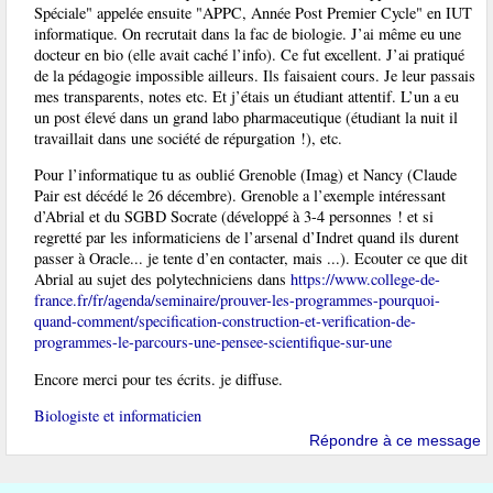
Spéciale" appelée ensuite "APPC, Année Post Premier Cycle" en IUT
informatique. On recrutait dans la fac de biologie. J’ai même eu une
docteur en bio (elle avait caché l’info). Ce fut excellent. J’ai pratiqué
de la pédagogie impossible ailleurs. Ils faisaient cours. Je leur passais
mes transparents, notes etc. Et j’étais un étudiant attentif. L’un a eu
un post élevé dans un grand labo pharmaceutique (étudiant la nuit il
travaillait dans une société de répurgation !), etc.
Pour l’informatique tu as oublié Grenoble (Imag) et Nancy (Claude
Pair est décédé le 26 décembre). Grenoble a l’exemple intéressant
d’Abrial et du SGBD Socrate (développé à 3-4 personnes ! et si
regretté par les informaticiens de l’arsenal d’Indret quand ils durent
passer à Oracle... je tente d’en contacter, mais ...). Ecouter ce que dit
Abrial au sujet des polytechniciens dans
https://www.college-de-
france.fr/fr/agenda/seminaire/prouver-les-programmes-pourquoi-
quand-comment/specification-construction-et-verification-de-
programmes-le-parcours-une-pensee-scientifique-sur-une
Encore merci pour tes écrits. je diffuse.
Biologiste et informaticien
Répondre à ce message