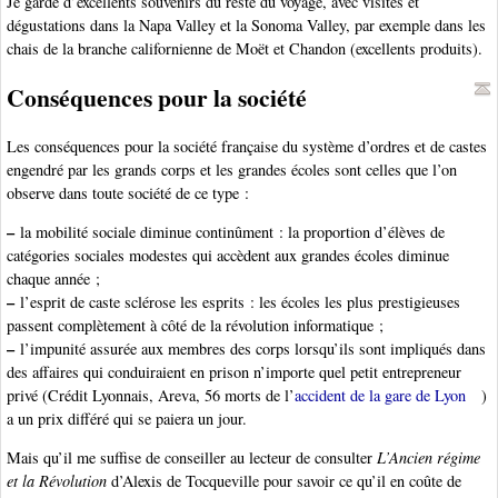
Je garde d’excellents souvenirs du reste du voyage, avec visites et
dégustations dans la Napa Valley et la Sonoma Valley, par exemple dans les
chais de la branche californienne de Moët et Chandon (excellents produits).
Conséquences pour la société
Les conséquences pour la société française du système d’ordres et de castes
engendré par les grands corps et les grandes écoles sont celles que l’on
observe dans toute société de ce type :
–
la mobilité sociale diminue continûment : la proportion d’élèves de
catégories sociales modestes qui accèdent aux grandes écoles diminue
chaque année ;
–
l’esprit de caste sclérose les esprits : les écoles les plus prestigieuses
passent complètement à côté de la révolution informatique ;
–
l’impunité assurée aux membres des corps lorsqu’ils sont impliqués dans
des affaires qui conduiraient en prison n’importe quel petit entrepreneur
privé (Crédit Lyonnais, Areva, 56 morts de l’
accident de la gare de Lyon
)
a un prix différé qui se paiera un jour.
Mais qu’il me suffise de conseiller au lecteur de consulter
L’Ancien régime
et la Révolution
d’Alexis de Tocqueville pour savoir ce qu’il en coûte de