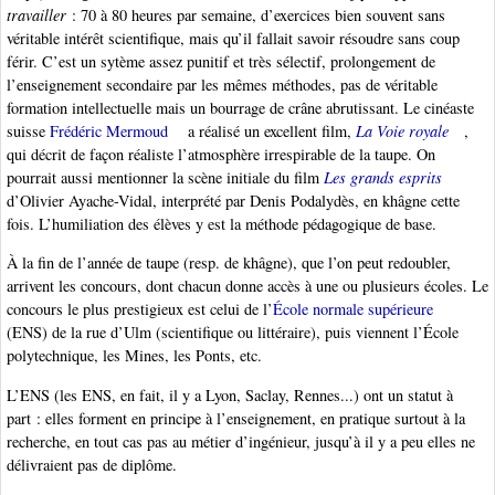
travailler
: 70 à 80 heures par semaine, d’exercices bien souvent sans
véritable intérêt scientifique, mais qu’il fallait savoir résoudre sans coup
férir. C’est un sytème assez punitif et très sélectif, prolongement de
l’enseignement secondaire par les mêmes méthodes, pas de véritable
formation intellectuelle mais un bourrage de crâne abrutissant. Le cinéaste
suisse
Frédéric Mermoud
a réalisé un excellent film,
La Voie royale
,
qui décrit de façon réaliste l’atmosphère irrespirable de la taupe. On
pourrait aussi mentionner la scène initiale du film
Les grands esprits
d’Olivier Ayache-Vidal, interprété par Denis Podalydès, en khâgne cette
fois. L’humiliation des élèves y est la méthode pédagogique de base.
À la fin de l’année de taupe (resp. de khâgne), que l’on peut redoubler,
arrivent les concours, dont chacun donne accès à une ou plusieurs écoles. Le
concours le plus prestigieux est celui de l’
École normale supérieure
(ENS) de la rue d’Ulm (scientifique ou littéraire), puis viennent l’École
polytechnique, les Mines, les Ponts, etc.
L’ENS (les ENS, en fait, il y a Lyon, Saclay, Rennes...) ont un statut à
part : elles forment en principe à l’enseignement, en pratique surtout à la
recherche, en tout cas pas au métier d’ingénieur, jusqu’à il y a peu elles ne
délivraient pas de diplôme.