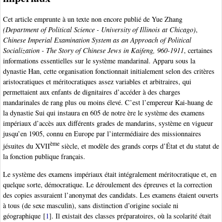
Cet article emprunte à un texte non encore publié de Yue Zhang
(Department of Political Science - University of Illinois at Chicago)
,
Chinese Imperial Examination System as an Approach of Political
Socialization - The Story of Chinese Jews in Kaifeng, 960-1911
, certaines
informations essentielles sur le système mandarinal. Apparu sous la
dynastie Han, cette organisation fonctionnait initialement selon des critères
aristocratiques et méritocratiques assez variables et arbitraires, qui
permettaient aux enfants de dignitaires d’accéder à des charges
mandarinales de rang plus ou moins élevé. C’est l’empereur Kai-huang de
la dynastie Sui qui instaura en 605 de notre ère le système des examens
impériaux d’accès aux différents grades de mandarins, système en vigueur
jusqu’en 1905, connu en Europe par l’intermédiaire des missionnaires
ème
jésuites du XVII
siècle, et modèle des grands corps d’État et du statut de
la fonction publique français.
Le système des examens impériaux était intégralement méritocratique et, en
quelque sorte, démocratique. Le déroulement des épreuves et la correction
des copies assuraient l’anonymat des candidats. Les examens étaient ouverts
à tous (de sexe masculin), sans distinction d’origine sociale ni
géographique
[
1
]
. Il existait des classes préparatoires, où la scolarité était