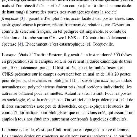
mais si l’on réussit à s’en sortir à bon compte (c’est-à-dire dans une école
de haut rang) il ouvre des portes très avantageuses dans la société
française
[
3
]
: garantie d’emploi à vie, accès facile à des postes élevés sans
avoir grand-chose à prouver, réseau fructueux de relations, etc. Devant un
comité de sélection français, un tel pedigree est imparable, le comité de
sélection qui tombe sur un CV avec l’ENS ou l’X entre immédiatement en
épectase
[
4
]
. Évidemment, c’est catastrophique, cf. Tocqueville.
Lorsque j’étais à l’Institut Pasteur, il y avait à un instant donné 300 thèses
en préparation sur le campus, soit, si on retient la durée canonique de trois
ans, 100 soutenances par an. L’Institut Pasteur et les unités Inserm et
CNRS présentes sur le campus ouvraient bon an mal an de 10 à 20 postes
pour de jeunes chercheurs en biologie. Il faut savoir que
tous
les candidats
normaliens ou polytechniciens étaient pris (sauf accidents individuels), les
autres se battaient pour les miettes. Autant le savoir avant. Pour les postes
en sociologie, c’est la même chose. On voit ici que le problème est celui de
filières encombrées avec peu de débouchés, ce qui expliquait le succès du
cours d’informatique pour biologistes que nous avions créé, qui assurait un
emploi à tous nos étudiants, autrement confrontés à quelques difficultés.
La bonne nouvelle, c’est que l’informatique est épargnée par ce dilemme.
Les grandes écoles prestigieuses ne s’y sont jamais intéressées, ce qui fait