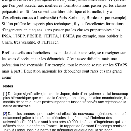
que l’on peut accéder aux meilleures formations sans passer par les classes
préparatoires. Si l’on se sent une fibre théorique et formelle, il y a
d’excellents cursus à l’université (Paris-Sorbonne, Bordeaux, par exemple).
Si l’on préfère les aspects plus techniques, il y a d’excellentes formations
d’ingénieurs en cinq ans, sans passer par les classes préparatoires : les
INSA, l’ISEP, l’ESIEE, l’EPITA, l’ESIEA par exemple, sans oublier le
Cnam, très versatile, et l’EPITech.
Bref, conseils aux bacheliers : avant de choisir une voie, se renseigner sur
les voies d’accès et sur les débouchés. C’est assez difficile, mais une
précaution indispensable. Par exemple, tout le monde se rue sur les STAPS,
mais à part l’Éducation nationale les débouchés sont rares et sans grand
avenir.
Notes
[
1
]
De façon significative, lorsque le Japon, doté d’un système social beaucoup
plus hiérarchique que celui de la Chine, adopta l’organisation mandarinale, il la
modifia de sorte que les postes importants fussent réservés aux rejetons de la
haute aristocratie.
[
2
]
Dans les années qui ont suivi, cet effectif de nouveaux ingénieurs a doublé,
notamment grâce à la création d’écoles d’ingénieurs à l’intérieur des
universités. En 2018 ce sont à peu près 40 000 diplômes d’ingénieurs qui sont
délivrés chaque année en France. Un rapport de Bernard Descomps remis en
1989 à Lionel Jospin a permis de débloquer quelque peu la situation.