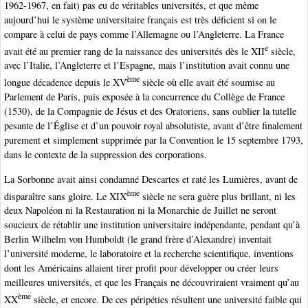
1962-1967, en fait) pas eu de véritables universités, et que même
aujourd’hui le système universitaire français est très déficient si on le
compare à celui de pays comme l’Allemagne ou l’Angleterre. La France
e
avait été au premier rang de la naissance des universités dès le XII
siècle,
avec l’Italie, l’Angleterre et l’Espagne, mais l’institution avait connu une
ème
longue décadence depuis le XV
siècle où elle avait été soumise au
Parlement de Paris, puis exposée à la concurrence du Collège de France
(1530), de la Compagnie de Jésus et des Oratoriens, sans oublier la tutelle
pesante de l’Église et d’un pouvoir royal absolutiste, avant d’être finalement
purement et simplement supprimée par la Convention le 15 septembre 1793,
dans le contexte de la suppression des corporations.
La Sorbonne avait ainsi condamné Descartes et raté les Lumières, avant de
ème
disparaître sans gloire. Le XIX
siècle ne sera guère plus brillant, ni les
deux Napoléon ni la Restauration ni la Monarchie de Juillet ne seront
soucieux de rétablir une institution universitaire indépendante, pendant qu’à
Berlin Wilhelm von Humboldt (le grand frère d’Alexandre) inventait
l’université moderne, le laboratoire et la recherche scientifique, inventions
dont les Américains allaient tirer profit pour développer ou créer leurs
meilleures universités, et que les Français ne découvriraient vraiment qu’au
ème
XX
siècle, et encore. De ces péripéties résultent une université faible qui