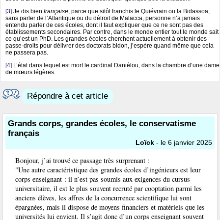
[
3
]
Je dis bien
française
, parce que sitôt franchis le Quiévrain ou la Bidassoa,
sans parler de l’Atlantique ou du détroit de Malacca, personne n’a jamais
entendu parler de ces écoles, dont il faut expliquer que ce ne sont pas des
établissements secondaires. Par contre, dans le monde entier tout le monde sait
ce qu’est un PhD. Les grandes écoles cherchent actuellement à obtenir des
passe-droits pour délivrer des doctorats bidon, j’espère quand même que cela
ne passera pas.
[
4
]
L’état dans lequel est mort le cardinal Daniélou, dans la chambre d’une dame
de mœurs légères.
Répondre à cet article
Grands corps, grandes écoles, le conservatisme
français
Loïck
- le 6 janvier 2025
Bonjour, j’ai trouvé ce passage très surprenant :
"Une autre caractéristique des grandes écoles d’ingénieurs est leur
corps enseignant : il n’est pas soumis aux exigences du cursus
universitaire, il est le plus souvent recruté par cooptation parmi les
anciens élèves, les affres de la concurrence scientifique lui sont
épargnées, mais il dispose de moyens financiers et matériels que les
universités lui envient. Il s’agit donc d’un corps enseignant souvent