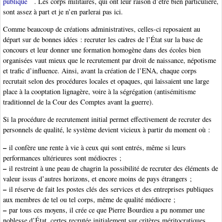
publique
. Les corps militaires, qui ont leur raison d’être bien particulière,
sont assez à part et je n’en parlerai pas ici.
Comme beaucoup de créations administratives, celles-ci reposaient au
départ sur de bonnes idées : recruter les cadres de l’État sur la base de
concours et leur donner une formation homogène dans des écoles bien
organisées vaut mieux que le recrutement par droit de naissance, népotisme
et trafic d’influence. Ainsi, avant la création de l’ENA, chaque corps
recrutait selon des procédures locales et opaques, qui laissaient une large
place à la cooptation lignagère, voire à la ségrégation (antisémitisme
traditionnel de la Cour des Comptes avant la guerre).
Si la procédure de recrutement initial permet effectivement de recruter des
personnels de qualité, le système devient vicieux à partir du moment où :
–
il confère une rente à vie à ceux qui sont entrés, même si leurs
performances ultérieures sont médiocres ;
–
il restreint à une peau de chagrin la possibilité de recruter des éléments de
valeur issus d’autres horizons, et encore moins de pays étrangers ;
–
il réserve de fait les postes clés des services et des entreprises publiques
aux membres de tel ou tel corps, même de qualité médiocre ;
–
par tous ces moyens, il crée ce que Pierre Bourdieu a pu nommer une
noblesse d’État, certes recrutée initialement sur critères méritocratiques,