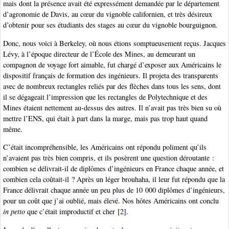
mais dont la présence avait été expressément demandée par le département
d’agronomie de Davis, au cœur du vignoble californien, et très désireux
d’obtenir pour ses étudiants des stages au cœur du vignoble bourguignon.
Donc, nous voici à Berkeley, où nous étions somptueusement reçus. Jacques
Lévy, à l’époque directeur de l’École des Mines, au demeurant un
compagnon de voyage fort aimable, fut chargé d’exposer aux Américains le
dispositif français de formation des ingénieurs. Il projeta des transparents
avec de nombreux rectangles reliés par des flèches dans tous les sens, dont
il se dégageait l’impression que les rectangles de Polytechnique et des
Mines étaient nettement au-dessus des autres. Il n’avait pas très bien su où
mettre l’ENS, qui était à part dans la marge, mais pas trop haut quand
même.
C’était incompréhensible, les Américains ont répondu poliment qu’ils
n’avaient pas très bien compris, et ils posèrent une question déroutante :
combien se délivrait-il de diplômes d’ingénieurs en France chaque année, et
combien cela coûtait-il ? Après un léger brouhaha, il leur fut répondu que la
France délivrait chaque année un peu plus de 10 000 diplômes d’ingénieurs,
pour un coût que j’ai oublié, mais élevé. Nos hôtes Américains ont conclu
in petto
que c’était improductif et cher
[
2
]
.