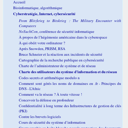
Accueil
Bioinformatique, algorithmique
Cyberstratégie, Internet, cybersécurité
From Blitzkrieg to Bitskrieg : The Military Encounter with
Computers
NoSuchCon
, conférence de sécurité informatique
À propos de l’hégémonie américaine dans le cyberespace
À qui obéit votre ordinateur ?
Après Snowden, PRISM, RSA
Bruce Schneier et la réaction aux incidents de sécurité
Cartographie de la recherche publique en cybersécurité
Charte de l’administrateur de système et de réseau
Charte des utilisateurs du système d’information et du réseau
Codes secrets et arithmétique modulo n
Comment sont gérés les noms de domaines en .fr - Principes du
DNS - L’Afnic
Comment va le réseau ? À toute vitesse !
Concevoir la défense en profondeur
Confidentialité à long terme des Infrastructures de gestion de clés
(PKI)
Contre les brevets logiciels
Cours de sécurité du système d’information
Cryptographie en boîte blanche pour la protection des documents