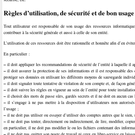
Règles d’utilisation, de sécurité et de bon usage
Tout utilisateur est responsable de son usage des ressources informatique
contribuer à la sécurité générale et aussi à celle de son entité.
L’utilisation de ces ressources doit être rationnelle et honnête afin d’en évit
En particulier :
–
il doit appliquer les recommandations de sécurité de l’entité à laquelle il a
–
il doit assurer la protection de ses informations et il est responsable des d
protéger ses données en utilisant les différents moyens de sauvegarde individ
–
il doit signaler toute tentative de violation de son compte et, de façon géné
–
il doit suivre les règles en vigueur au sein de l’entité pour toute installatio
–
il choisit des mots de passe sûrs, gardés secrets et il ne doit en aucun cas
–
il s’engage à ne pas mettre à la disposition d’utilisateurs non autorisé
l’usage ;
–
il ne doit pas utiliser ou essayer d’utiliser des comptes autres que le sien, 
–
il ne doit pas tenter, directement ou indirectement, de lire, modifier, copi
en particulier, il ne doit pas modifier le ou les fichiers contenant des inform
–
il ne doit pas quitter son poste de travail ni ceux en libre-service en laiss