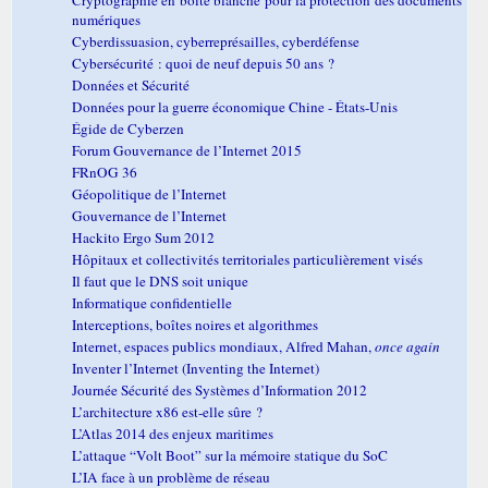
numériques
Cyberdissuasion, cyberreprésailles, cyberdéfense
Cybersécurité : quoi de neuf depuis 50 ans ?
Données et Sécurité
Données pour la guerre économique Chine - États-Unis
Égide de Cyberzen
Forum Gouvernance de l’Internet 2015
FRnOG 36
Géopolitique de l’Internet
Gouvernance de l’Internet
Hackito Ergo Sum 2012
Hôpitaux et collectivités territoriales particulièrement visés
Il faut que le DNS soit unique
Informatique confidentielle
Interceptions, boîtes noires et algorithmes
Internet, espaces publics mondiaux, Alfred Mahan,
once again
Inventer l’Internet (Inventing the Internet)
Journée Sécurité des Systèmes d’Information 2012
L’architecture x86 est-elle sûre ?
L’Atlas 2014 des enjeux maritimes
L’attaque “Volt Boot” sur la mémoire statique du SoC
L’IA face à un problème de réseau