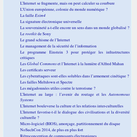
L’Internet se fragmente, mais on peut calculer sa courbure
L’Union européenne, colonie du monde numérique ?
La faille
Exim4
La signature électronique universelle
La souveraineté a-t-elle encore un sens dans un monde globalisé ?
Le
rootkit
de Sony
Le grand schisme de l’Internet
Le management de la sécurité de l’information
Le programme Einstein 3 pour protéger les infrastructures
critiques
Les
Global Commons
et l’Internet à la lumière d’Alfred Mahan
Les certificats serveur
Les cyberattaques sont-elles solubles dans l’armement cinétique ?
Les failles Meltdown et Spectre
Les mégadonnées utiles contre le terrorisme ?
L’Internet au large : l’avenir du routage et les
Autonomous
Systems
L’Internet bouleverse la culture et les relations inter-culturelles
L’Internet favorise-t-il le dialogue des civilisations et la diversité
culturelle ?
Micro-logiciel (BIOS), amorçage, partitionnement du disque
NoSuchCon 2014, de plus en plus fort
Rétroconception de composants électroniques