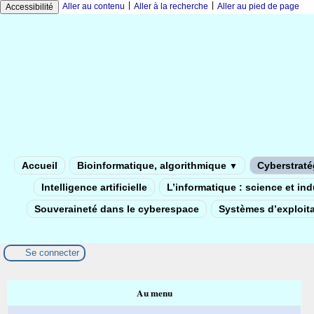
|
|
Aller au contenu
Aller à la recherche
Aller au pied de page
Accessibilité
Accueil
Bioinformatique, algorithmique
Cyberstratég
▼
Intelligence artificielle
L’informatique : science et in
Souveraineté dans le cyberespace
Systèmes d’exploita
Se connecter
Au menu