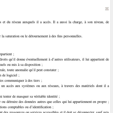
s et du réseau auxquels il a accès. Il a aussi la charge, à son niveau, de
er la saturation ou le détournement à des fins personnelles.
ppartient ;
roits qu’il donne éventuellement à d’autres utilisateurs, il lui appartient de
uels ou mis à sa disposition ;
rale, toute anomalie qu’il peut constater ;
n de logiciel ;
 les communiquer à des tiers ;
s un accès aux systèmes ou aux réseaux, à travers des matériels dont il a
ni tenter de masquer sa véritable identité ;
er ou détruire des données autres que celles qui lui appartiennent en propre ;
ations comptables ou d’identification ;
ant des ressources ou services accessibles et il doit se déconnecter, sauf avis