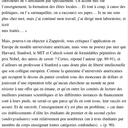
chercheurs ne s’affichaient pas spécialement. Un accent mis sur
l’enseignement, la formation des élites locales… Et tout à coup, à cause des
politiques, on l’a surmaquillée, on a raccourci ses jupes… Je ne me sens
plus chez moi, mais j’ai continué mon travail, j’ai dirigé mon laboratoire, et
écrit
mes traités… »
Mais, pourra-t-on objecter à Zuppiroli, vous critiquez l’application en
Europe du modèle universitaire américain, mais vous ne pouvez pas nier que
Harvard, Stanford, le MIT et Caltech soient de formidables pépinières de
prix Nobel, des antres de savoir ? Certes, répond l’auteur (pp. 89-91), et
d’ailleurs un professeur à Stanford a sans doute plus de liberté intellectuelle
que son collègue européen. Comme la quinzaine d’universités américaines
qui occupent le dessus du panier croulent sous des monceaux de dollars et
jouissent d’une réputation telle qu’aucun chercheur au monde ne peut
résister à une offre qui en émane, et qu’en outre les comités de lecture des
meilleurs journaux scientifiques et les différentes instances de financement
sont à leurs pieds, ne serait-ce que parce qu’ils en sont issus, leur succès est
assuré. Et de surcroît, l’enseignement n’y est plus un problème, « car dans
ces établissements d’élite les étudiants du premier et du second cycles
(undergraduates)
sont relativement peu nombreux (un à trois étudiants par
membre du corps enseignant toutes catégories confondues). » (p. 90).