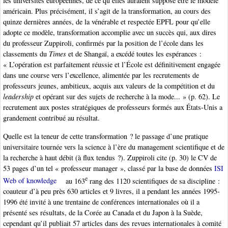
les universités européennes, de ce qu’elles auraient supposé être le modèle
américain. Plus précisément, il s’agit de la transformation, au cours des
quinze dernières années, de la vénérable et respectée EPFL pour qu’elle
adopte ce modèle, transformation accomplie avec un succès qui, aux dires
du professeur Zuppiroli, confirmés par la position de l’école dans les
classements du
Times
et de Shangaï, a excédé toutes les espérances :
« L’opération est parfaitement réussie et l’École est définitivement engagée
dans une course vers l’excellence, alimentée par les recrutements de
professeurs jeunes, ambitieux, acquis aux valeurs de la compétition et du
leadership
et opérant sur des sujets de recherche à la mode... » (p. 62). Le
recrutement aux postes stratégiques de professeurs formés aux États-Unis a
grandement contribué au résultat.
Quelle est la teneur de cette transformation ? le passage d’une pratique
universitaire tournée vers la science à l’ère du management scientifique et de
la recherche à haut débit (à flux tendus ?). Zuppiroli cite (p. 30) le CV de
53 pages d’un tel « professeur manager », classé par la base de données
ISI
e
Web of knowledge
au 163
rang des 1120 scientifiques de sa discipline :
coauteur d’à peu près 630 articles et 9 livres, il a pendant les années 1995-
1996 été invité à une trentaine de conférences internationales où il a
présenté ses résultats, de la Corée au Canada et du Japon à la Suède,
cependant qu’il publiait 57 articles dans des revues internationales à comité