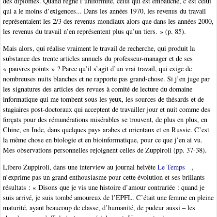
des diplômés. Quand règne l’uniformité, celui qui est embauché, c’est celui
qui a le moins d’exigences... Dans les années 1970, les revenus du travail
représentaient les 2/3 des revenus mondiaux alors que dans les années 2000,
les revenus du travail n’en représentent plus qu’un tiers. » (p. 85).
Mais alors, qui réalise vraiment le travail de recherche, qui produit la
substance des trente articles annuels du professeur-manager et de ses
« pauvres points » ? Parce qu’il s’agit d’un vrai travail, qui exige de
nombreuses nuits blanches et ne rapporte pas grand-chose. Si j’en juge par
les signatures des articles des revues à comité de lecture du domaine
informatique qui me tombent sous les yeux, les sources de thésards et de
stagiaires post-doctoraux qui acceptent de travailler jour et nuit comme des
forçats pour des rémunérations misérables se trouvent, de plus en plus, en
Chine, en Inde, dans quelques pays arabes et orientaux et en Russie. C’est
la même chose en biologie et en bioinformatique, pour ce que j’en ai vu.
Mes observations personnelles rejoignent celles de Zuppiroli (pp. 37-38).
Libero Zuppiroli, dans une interview au journal helvète
Le Temps
,
n’exprime pas un grand enthousiasme pour cette évolution et ses brillants
résultats : « Disons que je vis une histoire d’amour contrariée : quand je
suis arrivé, je suis tombé amoureux de l’EPFL. C’était une femme en pleine
maturité, ayant beaucoup de classe, d’humanité, de pudeur aussi – les