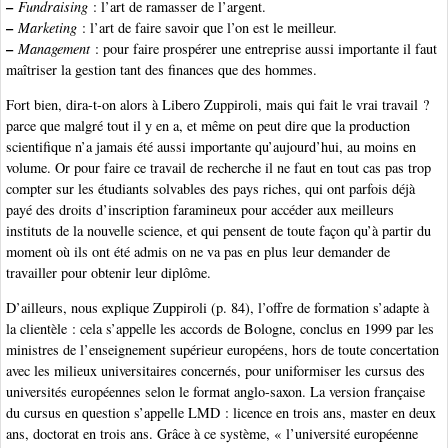
–
Fundraising
: l’art de ramasser de l’argent.
–
Marketing
: l’art de faire savoir que l’on est le meilleur.
–
Management
: pour faire prospérer une entreprise aussi importante il faut
maîtriser la gestion tant des finances que des hommes.
Fort bien, dira-t-on alors à Libero Zuppiroli, mais qui fait le vrai travail ?
parce que malgré tout il y en a, et même on peut dire que la production
scientifique n’a jamais été aussi importante qu’aujourd’hui, au moins en
volume. Or pour faire ce travail de recherche il ne faut en tout cas pas trop
compter sur les étudiants solvables des pays riches, qui ont parfois déjà
payé des droits d’inscription faramineux pour accéder aux meilleurs
instituts de la nouvelle science, et qui pensent de toute façon qu’à partir du
moment où ils ont été admis on ne va pas en plus leur demander de
travailler pour obtenir leur diplôme.
D’ailleurs, nous explique Zuppiroli (p. 84), l’offre de formation s’adapte à
la clientèle : cela s’appelle les accords de Bologne, conclus en 1999 par les
ministres de l’enseignement supérieur européens, hors de toute concertation
avec les milieux universitaires concernés, pour uniformiser les cursus des
universités européennes selon le format anglo-saxon. La version française
du cursus en question s’appelle LMD : licence en trois ans, master en deux
ans, doctorat en trois ans. Grâce à ce système, « l’université européenne