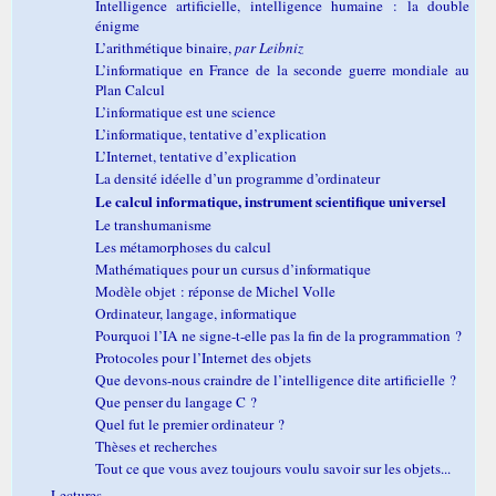
Intelligence artificielle, intelligence humaine : la double
énigme
L’arithmétique binaire,
par Leibniz
L’informatique en France de la seconde guerre mondiale au
Plan Calcul
L’informatique est une science
L’informatique, tentative d’explication
L’Internet, tentative d’explication
La densité idéelle d’un programme d’ordinateur
Le calcul informatique, instrument scientifique universel
Le transhumanisme
Les métamorphoses du calcul
Mathématiques pour un cursus d’informatique
Modèle objet : réponse de Michel Volle
Ordinateur, langage, informatique
Pourquoi l’IA ne signe-t-elle pas la fin de la programmation ?
Protocoles pour l’Internet des objets
Que devons-nous craindre de l’intelligence dite artificielle ?
Que penser du langage C ?
Quel fut le premier ordinateur ?
Thèses et recherches
Tout ce que vous avez toujours voulu savoir sur les objets...
Lectures