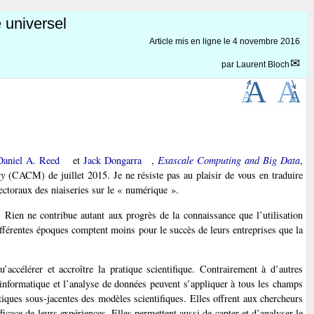
e universel
Article mis en ligne le
4 novembre 2016
par
Laurent Bloch
Daniel A. Reed
et
Jack Dongarra
,
Exascale Computing and Big Data
,
ry
(CACM) de juillet 2015. Je ne résiste pas au plaisir de vous en traduire
ectoraux des niaiseries sur le « numérique ».
ien ne contribue autant aux progrès de la connaissance que l’utilisation
ifférentes époques comptent moins pour le succès de leurs entreprises que la
accélérer et accroître la pratique scientifique. Contrairement à d’autres
n informatique et l’analyse de données peuvent s’appliquer à tous les champs
atiques sous-jacentes des modèles scientifiques. Elles offrent aux chercheurs
icace de leurs expériences. Elles permettent aussi de capter et d’analyser le