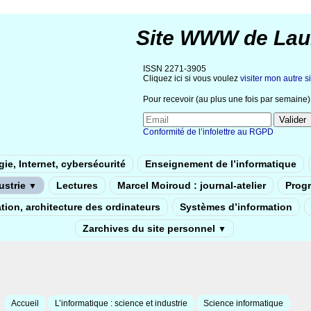
Site WWW de Lau
ISSN 2271-3905
Cliquez ici si vous voulez
visiter mon autre si
Pour recevoir (au plus une fois par semaine) 
Conformité de l’infolettre au RGPD
ie, Internet, cybersécurité
Enseignement de l’informatique
dustrie
Lectures
Marcel Moiroud : journal-atelier
Prog
▼
tion, architecture des ordinateurs
Systèmes d’information
Zarchives du site personnel
▼
Accueil
L’informatique : science et industrie
Science informatique