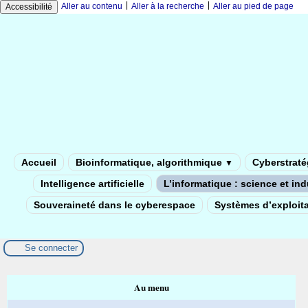
|
|
Aller au contenu
Aller à la recherche
Aller au pied de page
Accessibilité
Accueil
Bioinformatique, algorithmique
Cyberstratég
▼
Intelligence artificielle
L’informatique : science et in
Souveraineté dans le cyberespace
Systèmes d’exploita
Se connecter
Au menu