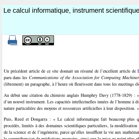
Le calcul informatique, instrument scientifiqu
Un précédent article de ce site donnait un résumé de l’excellent article de
paru dans les
Communications of the Association for Computing Machine
(librement) un paragraphe, à l’heure où fleurissent dans tous les meetings él
Au début une citation du chimiste anglais Humphry Davy (1778-1829) : « R
d’un nouvel instrument. Les capacités intellectuelles innées de l’homme à d
nature particulière des moyens et ressources artificielles à leur disposition. »
Puis, Reed et Dongarra : « Le calcul informatique fait beaucoup plus qu’
procédés, limités à des domaines scientifiques particuliers, la modélisatio
de la science et de l’ingénierie, parce qu’elles insufflent la vie aux mathém
la compréhension de prédictions nuancées, ainsi que la mise au point plus eff