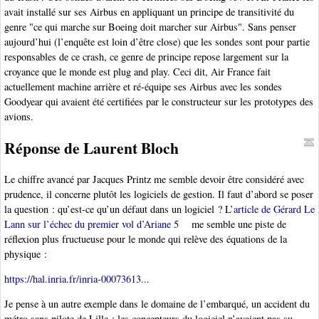
avait installé sur ses Airbus en appliquant un principe de transitivité du
genre "ce qui marche sur Boeing doit marcher sur Airbus". Sans penser
aujourd’hui (l’enquête est loin d’être close) que les sondes sont pour partie
responsables de ce crash, ce genre de principe repose largement sur la
croyance que le monde est plug and play. Ceci dit, Air France fait
actuellement machine arrière et ré-équipe ses Airbus avec les sondes
Goodyear qui avaient été certifiées par le constructeur sur les prototypes des
avions.
Réponse de Laurent Bloch
Le chiffre avancé par Jacques Printz me semble devoir être considéré avec
prudence, il concerne plutôt les logiciels de gestion. Il faut d’abord se poser
la question : qu’est-ce qu’un défaut dans un logiciel ? L’
article de Gérard Le
Lann sur l’échec du premier vol d’Ariane 5
me semble une piste de
réflexion plus fructueuse pour le monde qui relève des équations de la
physique :
https://hal.inria.fr/inria-00073613...
Je pense à un autre exemple dans le domaine de l’embarqué, un accident du
métro sans pilote de Lille : les concepteurs du logiciel n’avaient pas su