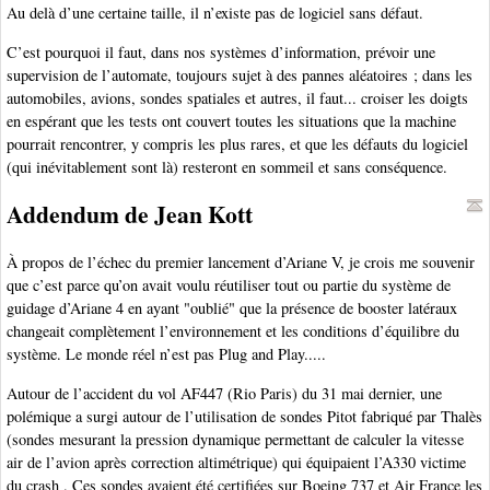
Au delà d’une certaine taille, il n’existe pas de logiciel sans défaut.
C’est pourquoi il faut, dans nos systèmes d’information, prévoir une
supervision de l’automate, toujours sujet à des pannes aléatoires ; dans les
automobiles, avions, sondes spatiales et autres, il faut... croiser les doigts
en espérant que les tests ont couvert toutes les situations que la machine
pourrait rencontrer, y compris les plus rares, et que les défauts du logiciel
(qui inévitablement sont là) resteront en sommeil et sans conséquence.
Addendum de Jean Kott
À propos de l’échec du premier lancement d’Ariane V, je crois me souvenir
que c’est parce qu’on avait voulu réutiliser tout ou partie du système de
guidage d’Ariane 4 en ayant "oublié" que la présence de booster latéraux
changeait complètement l’environnement et les conditions d’équilibre du
système. Le monde réel n’est pas Plug and Play.....
Autour de l’accident du vol AF447 (Rio Paris) du 31 mai dernier, une
polémique a surgi autour de l’utilisation de sondes Pitot fabriqué par Thalès
(sondes mesurant la pression dynamique permettant de calculer la vitesse
air de l’avion après correction altimétrique) qui équipaient l’A330 victime
du crash . Ces sondes avaient été certifiées sur Boeing 737 et Air France les