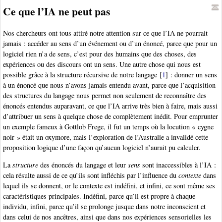
Ce que l’IA ne peut pas
Nos chercheurs ont tous attiré notre attention sur ce que l’IA ne pourrait
jamais : accéder au sens d’un événement ou d’un énoncé, parce que pour un
logiciel rien n’a de sens, c’est pour des humains que des choses, des
expériences ou des discours ont un sens. Une autre chose qui nous est
possible grâce à la structure récursive de notre langage
[
1
]
: donner un sens
à un énoncé que nous n’avons jamais entendu avant, parce que l’acquisition
des structures du langage nous permet non seulement de reconnaître des
énoncés entendus auparavant, ce que l’IA arrive très bien à faire, mais aussi
d’attribuer un sens à quelque chose de complètement inédit. Pour emprunter
un exemple fameux à Gottlob Frege, il fut un temps où la locution « cygne
noir » était un oxymore, mais l’exploration de l’Australie a invalidé cette
proposition logique d’une façon qu’aucun logiciel n’aurait pu calculer.
La
structure
des énoncés du langage et leur
sens
sont inaccessibles à l’IA :
cela résulte aussi de ce qu’ils sont infléchis par l’influence du
contexte
dans
lequel ils se donnent, or le contexte est indéfini, et infini, ce sont même ses
caractéristiques principales. Indéfini, parce qu’il est propre à chaque
individu, infini, parce qu’il se prolonge jusque dans notre inconscient et
dans celui de nos ancêtres, ainsi que dans nos expériences sensorielles les