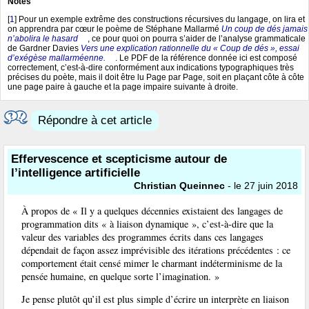
Notes
[
1
]
Pour un exemple extrême des constructions récursives du langage, on lira et
on apprendra par cœur le poème de Stéphane Mallarmé
Un coup de dés jamais
n’abolira le hasard
, ce pour quoi on pourra s’aider de l’analyse grammaticale
de Gardner Davies
Vers une explication rationnelle du « Coup de dés », essai
d’exégèse mallarméenne.
. Le PDF de la référence donnée ici est composé
correctement, c’est-à-dire conformément aux indications typographiques très
précises du poète, mais il doit être lu Page par Page, soit en plaçant côte à côte
une page paire à gauche et la page impaire suivante à droite.
Répondre à cet article
Effervescence et scepticisme autour de
l’intelligence artificielle
Christian Queinnec
- le 27 juin 2018
À propos de « Il y a quelques décennies existaient des langages de
programmation dits « à liaison dynamique », c’est-à-dire que la
valeur des variables des programmes écrits dans ces langages
dépendait de façon assez imprévisible des itérations précédentes : ce
comportement était censé mimer le charmant indéterminisme de la
pensée humaine, en quelque sorte l’imagination. »
Je pense plutôt qu’il est plus simple d’écrire un interprète en liaison