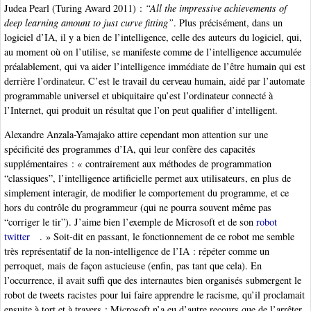
Judea Pearl (Turing Award 2011) :
“All the impressive achievements of
deep learning amount to just curve fitting”
. Plus précisément, dans un
logiciel d’IA, il y a bien de l’intelligence, celle des auteurs du logiciel, qui,
au moment où on l’utilise, se manifeste comme de l’intelligence accumulée
préalablement, qui va aider l’intelligence immédiate de l’être humain qui est
derrière l’ordinateur. C’est le travail du cerveau humain, aidé par l’automate
programmable universel et ubiquitaire qu’est l’ordinateur connecté à
l’Internet, qui produit un résultat que l’on peut qualifier d’intelligent.
Alexandre Anzala-Yamajako attire cependant mon attention sur une
spécificité des programmes d’IA, qui leur confère des capacités
supplémentaires : « contrairement aux méthodes de programmation
“classiques”, l’intelligence artificielle permet aux utilisateurs, en plus de
simplement interagir, de modifier le comportement du programme, et ce
hors du contrôle du programmeur (qui ne pourra souvent même pas
“corriger le tir”). J’aime bien l’exemple de Microsoft et de son
robot
twitter
. » Soit-dit en passant, le fonctionnement de ce robot me semble
très représentatif de la non-intelligence de l’IA : répéter comme un
perroquet, mais de façon astucieuse (enfin, pas tant que cela). En
l’occurrence, il avait suffi que des internautes bien organisés submergent le
robot de tweets racistes pour lui faire apprendre le racisme, qu’il proclamait
ensuite à tort et à travers ; Microsoft n’a eu d’autre recours que de l’arrêter.