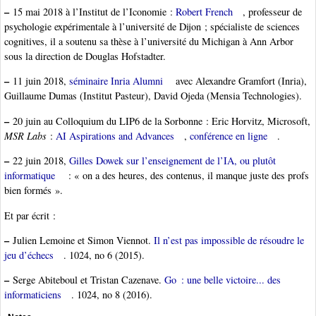
–
15 mai 2018 à l’Institut de l’Iconomie :
Robert French
, professeur de
psychologie expérimentale à l’université de Dijon ; spécialiste de sciences
cognitives, il a soutenu sa thèse à l’université du Michigan à Ann Arbor
sous la direction de Douglas Hofstadter.
–
11 juin 2018,
séminaire Inria Alumni
avec Alexandre Gramfort (Inria),
Guillaume Dumas (Institut Pasteur), David Ojeda (Mensia Technologies).
–
20 juin au Colloquium du LIP6 de la Sorbonne : Eric Horvitz, Microsoft,
MSR Labs
:
AI Aspirations and Advances
,
conférence en ligne
.
–
22 juin 2018,
Gilles Dowek sur l’enseignement de l’IA, ou plutôt
informatique
: « on a des heures, des contenus, il manque juste des profs
bien formés ».
Et par écrit :
–
Julien Lemoine et Simon Viennot.
Il n’est pas impossible de résoudre le
jeu d’échecs
. 1024, no 6 (2015).
–
Serge Abiteboul et Tristan Cazenave.
Go : une belle victoire... des
informaticiens
. 1024, no 8 (2016).