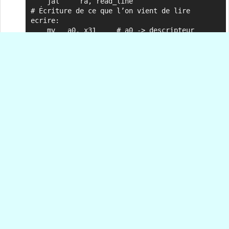
    jal     ra, read_line

# Écriture de ce que l’on vient de lire

ecrire:

    mv   a0, x31     # a0 -> descripteur    

    la   a1, ma_zone # a1 <-- adresse du 
buffer

    jal  ra, write_line

    jal  ra, print_str

for1tst:

    addi x28, x28, 1

    bge  x28, x29, exit

    j     loop1

# Fin du programme

exit:    

    mv     a0, x30

    jal     ra, close_file

    mv     a0, x31

    jal     ra, close_file

    addi a0, x0, 0  # code de retour 0

    addi a7, x0, 93 # le code de commande 93 

    ecall           # Appel Linux pour finir

#####
