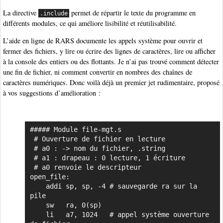
La directive
permet de répartir le texte du programme en
.include
différents modules, ce qui améliore lisibilité et réutilisabilité.
L’aide en ligne de RARS documente les appels système pour ouvrir et
fermer des fichiers, y lire ou écrire des lignes de caractères, lire ou afficher
à la console des entiers ou des flottants. Je n’ai pas trouvé comment détecter
une fin de fichier, ni comment convertir en nombres des chaînes de
caractères numériques. Donc voilà déjà un premier jet rudimentaire, proposé
à vos suggestions d’amélioration :
##### Module file-mgt.s

Copier
 # Ouverture de fichier en lecture

 # a0 : -> nom du fichier, .string

 # a1 : drapeau : 0 lecture, 1 écriture

 # a0 renvoie le descripteur

open_file:

    addi sp, sp, -4 # sauvegarde ra sur la 
pile

    sw   ra, 0(sp)

    li   a7, 1024   # appel système ouverture 