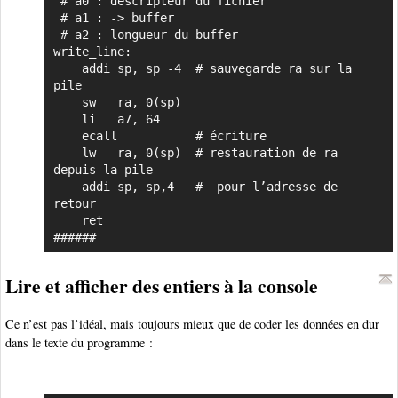
 # a0 : descripteur du fichier

 # a1 : -> buffer

 # a2 : longueur du buffer

write_line:

    addi sp, sp -4  # sauvegarde ra sur la 
pile

    sw   ra, 0(sp)

    li   a7, 64

    ecall           # écriture

    lw   ra, 0(sp)  # restauration de ra 
depuis la pile

    addi sp, sp,4   #  pour l’adresse de 
retour

    ret

######
Lire et afficher des entiers à la console
Ce n’est pas l’idéal, mais toujours mieux que de coder les données en dur
dans le texte du programme :