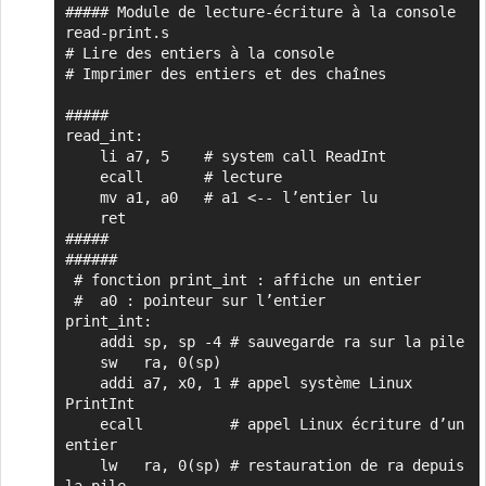
##### Module de lecture-écriture à la console 
Copier
read-print.s

# Lire des entiers à la console

# Imprimer des entiers et des chaînes

#####

read_int:

    li a7, 5    # system call ReadInt

    ecall       # lecture

    mv a1, a0   # a1 <-- l’entier lu

    ret

#####

######

 # fonction print_int : affiche un entier

 #  a0 : pointeur sur l’entier

print_int:

    addi sp, sp -4 # sauvegarde ra sur la pile

    sw   ra, 0(sp)

    addi a7, x0, 1 # appel système Linux 
PrintInt

    ecall          # appel Linux écriture d’un 
entier

    lw   ra, 0(sp) # restauration de ra depuis 