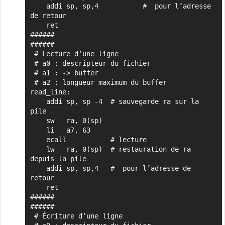
    addi sp, sp,4           #  pour l’adresse 
de retour

    ret

######

######

 # Lecture d’une ligne

 # a0 : descripteur du fichier

 # a1 : -> buffer

 # a2 : longueur maximum du buffer

read_line:

    addi sp, sp -4  # sauvegarde ra sur la 
pile

    sw   ra, 0(sp)

    li   a7, 63

    ecall           # lecture

    lw   ra, 0(sp)  # restauration de ra 
depuis la pile

    addi sp, sp,4   #  pour l’adresse de 
retour

    ret

######

######

 # Écriture d’une ligne
