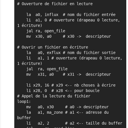
# Ouverture de fichier en lecture

    la  a0, influx  # nom du fichier entrée

    li  a1, 0 # ouverture (drapeau 0 lecture, 
1 écriture)

    jal ra, open_file

    mv  x30, a0     # x30 ->  descripteur

# Ouvrir un fichier en écriture

    la   a0, exflux # nom du fichier sortie

    li   a1, 1 # ouverture (drapeau 0 lecture, 
1 écriture)

    jal  ra, open_file

    mv   x31, a0    # x31 ->  descripteur

    li x29, 16 # x29 <-- nb choses à écrire

    li x28, 0  # x28 <-- pour boucle

# Appel de la lecture du fichier

loop1:

    mv   a0, x30     # a0 -> descripteur

    la   a1, ma_zone # a1 <-- adresse du 
buffer

    li   a2, 2       # a2 <-- taille du buffer
