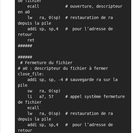
de fichier

    ecall           # ouverture, descripteur 
en a0

    lw   ra, 0(sp)  # restauration de ra 
depuis la pile

    addi sp, sp,4   #  pour l’adresse de 
retour

    ret

######

######

 # Fermeture du fichier

# a0 : descripteur du fichier à fermer

close_file:

    addi sp, sp, -4 # sauvegarde ra sur la 
pile

    sw   ra, 0(sp)

    li   a7, 57     # appel système fermeture 
de fichier

    ecall 

    lw   ra, 0(sp)  # restauration de ra 
depuis la pile

    addi sp, sp,4   #  pour l’adresse de 
retour
