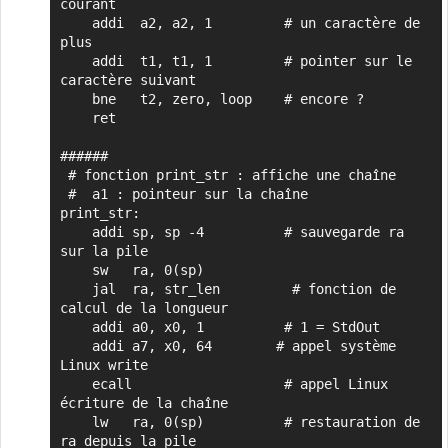
courant

    addi  a2, a2, 1         # un caractère de 
plus

    addi  t1, t1, 1         # pointer sur le 
caractère suivant

    bne   t2, zero, loop    # encore ?

    ret

######

 # fonction print_str : affiche une chaîne

 #  a1 : pointeur sur la chaîne

print_str:

    addi sp, sp -4          # sauvegarde ra 
sur la pile

    sw   ra, 0(sp)

    jal  ra, str_len         # fonction de 
calcul de la longueur

    addi a0, x0, 1          # 1 = StdOut

    addi a7, x0, 64        # appel système 
Linux write

    ecall                   # appel Linux 
écriture de la chaîne

    lw   ra, 0(sp)          # restauration de 
ra depuis la pile
