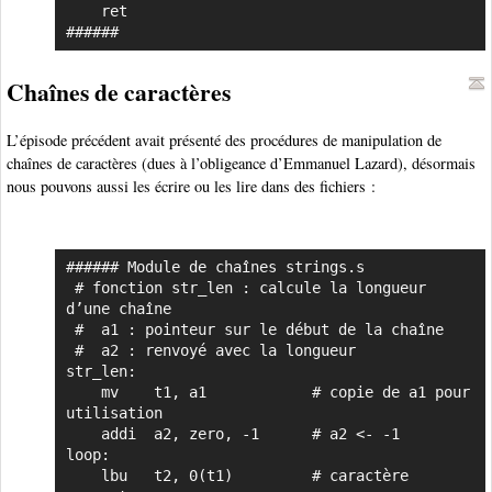
    ret

######
Chaînes de caractères
L’épisode précédent avait présenté des procédures de manipulation de
chaînes de caractères (dues à l’obligeance d’Emmanuel Lazard), désormais
nous pouvons aussi les écrire ou les lire dans des fichiers :
###### Module de chaînes strings.s

Copier
 # fonction str_len : calcule la longueur 
d’une chaîne

 #  a1 : pointeur sur le début de la chaîne

 #  a2 : renvoyé avec la longueur

str_len:

    mv    t1, a1            # copie de a1 pour 
utilisation

    addi  a2, zero, -1      # a2 <- -1

loop:

    lbu   t2, 0(t1)         # caractère 