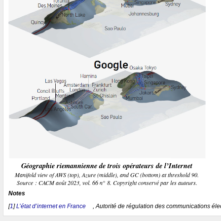
Géographie riemannienne de trois opérateurs de l’Internet
Manifold view of AWS (top), Azure (middle), and GC (bottom) at threshold 90.
Source : CACM août 2023, vol. 66 n° 8. Copyright conservé par les auteurs.
Notes
[
1
]
L’état d’internet en France
, Autorité de régulation des communications élec