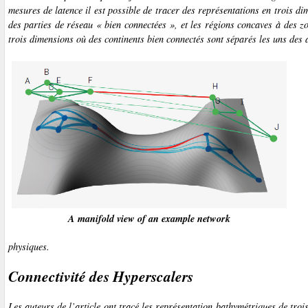
mesures de latence il est possible de tracer des représentations en trois d
des parties de réseau « bien connectées », et les régions concaves à des z
trois dimensions où des continents bien connectés sont séparés les uns des 
A manifold view of an example network
physiques.
Connectivité des
Hyperscalers
Les auteurs de l’article ont tracé les représentation bathymétriques de troi