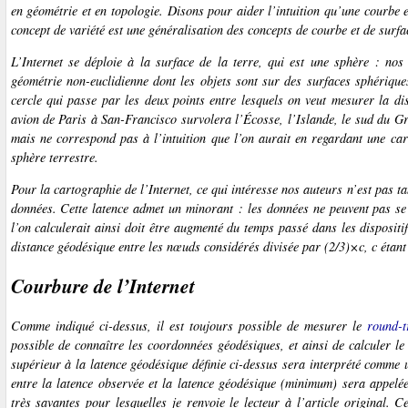
en géométrie et en topologie. Disons pour aider l’intuition qu’une courbe 
concept de variété est une généralisation des concepts de courbe et de surfa
L’Internet se déploie à la surface de la terre, qui est une sphère : nos
géométrie non-euclidienne dont les objets sont sur des surfaces sphérique
cercle qui passe par les deux points entre lesquels on veut mesurer la d
avion de Paris à San-Francisco survolera l’Écosse, l’Islande, le sud du Gr
mais ne correspond pas à l’intuition que l’on aurait en regardant une car
sphère terrestre.
Pour la cartographie de l’Internet, ce qui intéresse nos auteurs n’est pas t
données. Cette latence admet un minorant : les données ne peuvent pas se p
l’on calculerait ainsi doit être augmenté du temps passé dans les dispositi
distance géodésique entre les nœuds considérés divisée par (2/3)×
c
,
c
étant 
Courbure de l’Internet
Comme indiqué ci-dessus, il est toujours possible de mesurer le
round-t
possible de connaître les coordonnées géodésiques, et ainsi de calculer l
supérieur à la latence géodésique définie ci-dessus sera interprété comme
entre la latence observée et la latence géodésique (minimum) sera appelé
très savantes pour lesquelles je renvoie le lecteur à l’article original. 