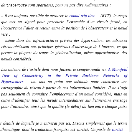
de
sont spartiates, pour ne pas dire rudimentaires :
traceroute
–
il est toujours possible de mesurer le
round-trip time
(RTT), le temps
que met un signal pour parcourir l’ensemble d’un circuit fermé, en
l’occurrence l’aller et retour entre la position de l’observateur et le nœud
visé ;
–
même dans les infrastructures privées des
hyperscalers
, les adresses
réseau obéissent aux principes généraux d’adressage de l’Internet, ce qui
permet la plupart du temps la géolocalisation, même approximative, des
nœuds considérés.
Les auteurs de l’article dont nous faisons le compte-rendu ici,
A Manifold
View of Connectivity in the Private Backbone Networks of
Hyperscalers
, ont mis au point une méthode pour construire une
cartographie du réseau à partir de ces informations limitées. Il ne s’agit
pas seulement de connaître l’emplacement d’un nœud considéré, mais en
outre d’identifier tous les nœuds intermédiaires sur l’itinéraire envisagé
pour l’atteindre, ainsi que la qualité (le débit) du lien entre chaque paire
détails de laquelle je n’entrerai pas ici. Disons simplement que le terme
mathématique, dont la traduction française est
variété
. On parle de
variété