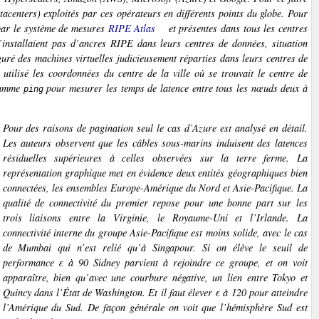
tacenters)
exploités par ces opérateurs en différents points du globe. Pour
ar le système de mesures
RIPE Atlas
et présentes dans tous les centres
’installaient pas d’ancres RIPE dans leurs centres de données, situation
uré des machines virtuelles judicieusement réparties dans leurs centres de
utilisé les coordonnées du centre de la ville où se trouvait le centre de
gramme
pour mesurer les temps de latence entre tous les nœuds deux à
ping
Pour des raisons de pagination seul le cas d’Azure est analysé en détail.
Les auteurs observent que les câbles sous-marins induisent des latences
résiduelles supérieures à celles observées sur la terre ferme. La
représentation graphique met en évidence deux entités géographiques bien
connectées, les ensembles Europe-Amérique du Nord et Asie-Pacifique. La
qualité de connectivité du premier repose pour une bonne part sur les
trois liaisons entre la Virginie, le Royaume-Uni et l’Irlande. La
connectivité interne du groupe Asie-Pacifique est moins solide, avec le cas
de Mumbai qui n’est relié qu’à Singapour. Si on élève le seuil de
performance ε à 90 Sidney parvient à rejoindre ce groupe, et on voit
apparaître, bien qu’avec une courbure négative, un lien entre Tokyo et
Quincy dans l’État de Washington. Et il faut élever ε à 120 pour atteindre
l’Amérique du Sud. De façon générale on voit que l’hémisphère Sud est