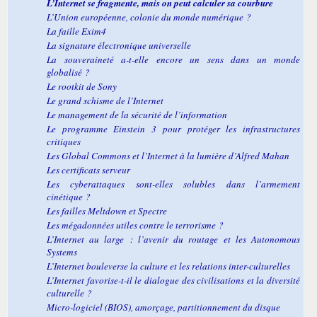
L’Internet se fragmente, mais on peut calculer sa courbure
L’Union européenne, colonie du monde numérique ?
La faille
Exim4
La signature électronique universelle
La souveraineté a-t-elle encore un sens dans un monde
globalisé ?
Le
rootkit
de Sony
Le grand schisme de l’Internet
Le management de la sécurité de l’information
Le programme Einstein 3 pour protéger les infrastructures
critiques
Les
Global Commons
et l’Internet à la lumière d’Alfred Mahan
Les certificats serveur
Les cyberattaques sont-elles solubles dans l’armement
cinétique ?
Les failles Meltdown et Spectre
Les mégadonnées utiles contre le terrorisme ?
L’Internet au large : l’avenir du routage et les
Autonomous
Systems
L’Internet bouleverse la culture et les relations inter-culturelles
L’Internet favorise-t-il le dialogue des civilisations et la diversité
culturelle ?
Micro-logiciel (BIOS), amorçage, partitionnement du disque