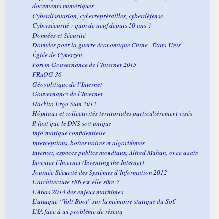
documents numériques
Cyberdissuasion, cyberreprésailles, cyberdéfense
Cybersécurité : quoi de neuf depuis 50 ans ?
Données et Sécurité
Données pour la guerre économique Chine - États-Unis
Égide de Cyberzen
Forum Gouvernance de l’Internet 2015
FRnOG 36
Géopolitique de l’Internet
Gouvernance de l’Internet
Hackito Ergo Sum 2012
Hôpitaux et collectivités territoriales particulièrement visés
Il faut que le DNS soit unique
Informatique confidentielle
Interceptions, boîtes noires et algorithmes
Internet, espaces publics mondiaux, Alfred Mahan,
once again
Inventer l’Internet (Inventing the Internet)
Journée Sécurité des Systèmes d’Information 2012
L’architecture x86 est-elle sûre ?
L’Atlas 2014 des enjeux maritimes
L’attaque “Volt Boot” sur la mémoire statique du SoC
L’IA face à un problème de réseau