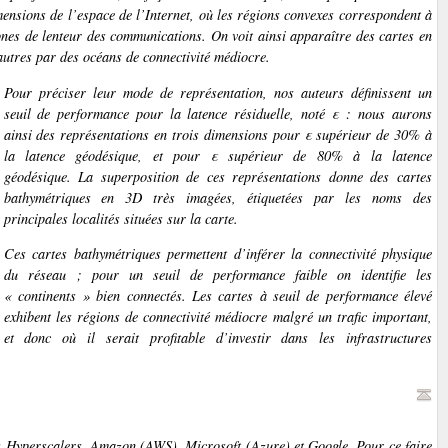
imensions de l’espace de l’Internet, où les régions convexes correspondent à
ones de lenteur des communications. On voit ainsi apparaître des cartes en
autres par des océans de connectivité médiocre.
Pour préciser leur mode de représentation, nos auteurs définissent un
seuil de performance
pour la latence résiduelle, noté ε : nous aurons
ainsi des représentations en trois dimensions pour ε supérieur de 30% à
la latence géodésique, et pour ε supérieur de 80% à la latence
géodésique. La superposition de ces représentations donne des cartes
bathymétriques en 3D très imagées, étiquetées par les noms des
principales localités situées sur la carte.
Ces cartes bathymétriques permettent d’inférer la connectivité physique
du réseau ; pour un seuil de performance faible on identifie les
« continents » bien connectés. Les cartes à seuil de performance élevé
exhibent les régions de connectivité médiocre malgré un trafic important,
et donc où il serait profitable d’investir dans les infrastructures
s
Hyperscalers
, Amazon (AWS), Microsoft (Azure) et Google. Pour ce faire