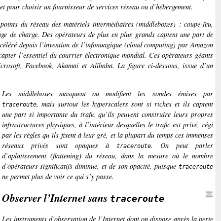
et pour choisir un fournisseur de services réseau ou d’hébergement.
s points du réseau des matériels intermédiaires
(middleboxes)
: coupe-feu,
brage de charge. Des opérateurs de plus en plus grands captent une part de
céléré depuis l’invention de l’infonuagique
(cloud computing)
par Amazon
 capter l’essentiel du courrier électronique mondial. Ces opérateurs géants
crosoft, Facebook, Akamai et Alibaba. La figure ci-dessous, issue d’un
Les
middleboxes
masquent ou modifient les sondes émises par
, mais surtout les
hyperscalers
sont si riches et ils captent
traceroute
une part si importante du trafic qu’ils peuvent construire leurs propres
infrastructures physiques, à l’intérieur desquelles le trafic est privé, régi
par les règles qu’ils fixent à leur gré, et la plupart du temps ces immenses
réseaux privés sont opaques à
. On peut parler
traceroute
d’
aplatissement (flattening)
du réseau, dans la mesure où le nombre
d’opérateurs significatifs diminue, et de son opacité, puisque
traceroute
ne permet plus de voir ce qui s’y passe.
Observer l’Internet sans
traceroute
Les instruments d’observation de l’Internet dont on dispose après la perte