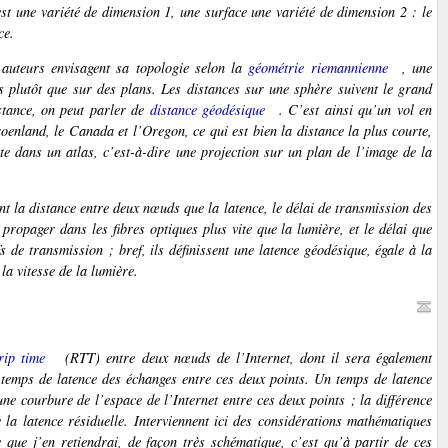
est une variété de dimension 1, une surface une variété de dimension 2 : le
ce.
 auteurs envisagent sa topologie selon la
géométrie riemannienne
, une
s plutôt que sur des plans. Les distances sur une sphère suivent le grand
istance, on peut parler de
distance géodésique
. C’est ainsi qu’un vol en
oenland, le Canada et l’Oregon, ce qui est bien la distance la plus courte,
te dans un atlas, c’est-à-dire une projection sur un plan de l’image de la
ant la distance entre deux nœuds que la latence, le délai de transmission des
ropager dans les fibres optiques plus vite que la lumière, et le délai que
fs de transmission ; bref, ils définissent une
latence géodésique
, égale à la
la vitesse de la lumière.
rip time
(RTT) entre deux nœuds de l’Internet, dont il sera également
e temps de latence des échanges entre ces deux points. Un temps de latence
 une
courbure
de l’espace de l’Internet entre ces deux points ; la différence
e la
latence résiduelle
. Interviennent ici des considérations mathématiques
Ce que j’en retiendrai, de façon très schématique, c’est qu’à partir de ces