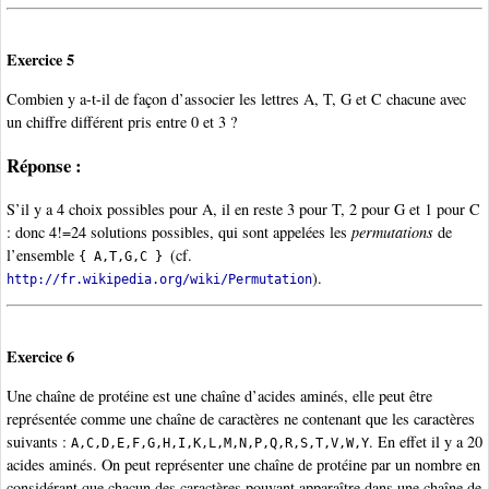
Exercice 5
Combien y a-t-il de façon d’associer les lettres A, T, G et C chacune avec
un chiffre différent pris entre 0 et 3 ?
Réponse :
S’il y a 4 choix possibles pour A, il en reste 3 pour T, 2 pour G et 1 pour C
: donc 4!=24 solutions possibles, qui sont appelées les
permutations
de
l’ensemble
(cf.
{ A,T,G,C }
).
http://fr.wikipedia.org/wiki/Permutation
Exercice 6
Une chaîne de protéine est une chaîne d’acides aminés, elle peut être
représentée comme une chaîne de caractères ne contenant que les caractères
suivants :
. En effet il y a 20
A,C,D,E,F,G,H,I,K,L,M,N,P,Q,R,S,T,V,W,Y
acides aminés. On peut représenter une chaîne de protéine par un nombre en
considérant que chacun des caractères pouvant apparaître dans une chaîne de