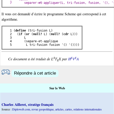
   7       separer-
et
-appliquer(L, tri-fusion, fusion, '(), '
Il vous est demandé d’écrire le programme Scheme qui correspond à cet
algorithme.
   1 (
define
 (tri-fusion L)

   2   (
if
 (
or
 (
null?
 L) (
null?
 (
cdr
 L)))

   3       L

   4       (separe-et-applique

   5        L tri-fusion fusion '() '())))
A
E
E
Ce document a été traduit de L
T
X par
H
V
A
E
Répondre à cet article
Sur le Web
Charles Ailleret, stratège français
Source :
Diploweb.com, revue geopolitique, articles, cartes, relations internationales