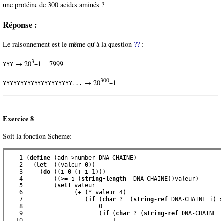
une protéine de 300 acides aminés ?
Réponse :
Le raisonnement est le même qu’à la question
??
:
3
→ 20
−1 = 7999
YYY
300
→ 20
−1
YYYYYYYYYYYYYYYYYYYY...
Exercice 8
Soit la fonction Scheme:
   1 (
define
 (adn->number DNA-CHAINE)

   2   (
let
  ((valeur 0))

   3     (
do
 ((i 0 (+ i 1)))

   4         ((>= i (
string-length
  DNA-CHAINE))valeur)

   5         (
set!
 valeur

   6               (+ (* valeur 4)

   7                  (
if
 (
char
=?  (
string-ref
 DNA-CHAINE i) #
   8                      0

   9                      (
if
 (
char
=? (
string-ref
 DNA-CHAINE  
  10                          1
