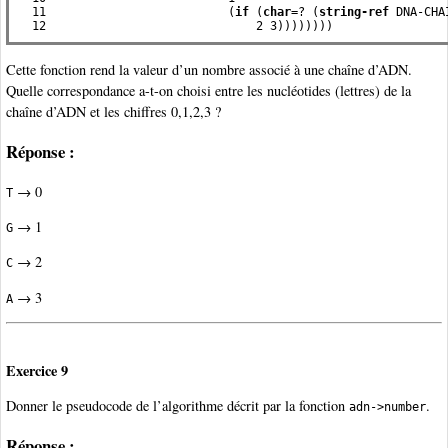
  11                          (
if
 (
char
=? (
string-ref
 DNA-CHA
  12                              2 3))))))))
Cette fonction rend la valeur d’un nombre associé à une chaîne d’ADN.
Quelle correspondance a-t-on choisi entre les nucléotides (lettres) de la
chaîne d’ADN et les chiffres 0,1,2,3 ?
Réponse :
→ 0
T
→ 1
G
→ 2
C
→ 3
A
Exercice 9
Donner le pseudocode de l’algorithme décrit par la fonction
.
adn->number
Réponse :