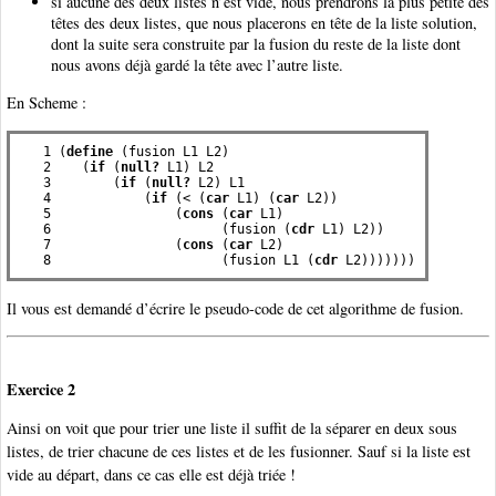
si aucune des deux listes n’est vide, nous prendrons la plus petite des
têtes des deux listes, que nous placerons en tête de la liste solution,
dont la suite sera construite par la fusion du reste de la liste dont
nous avons déjà gardé la tête avec l’autre liste.
En Scheme :
   1 (
define
 (fusion L1 L2)

   2    (
if
 (
null?
 L1) L2

   3        (
if
 (
null?
 L2) L1

   4            (
if
 (< (
car
 L1) (
car
 L2))

   5                (
cons
 (
car
 L1)

   6                      (fusion (
cdr
 L1) L2))

   7                (
cons
 (
car
 L2)

   8                      (fusion L1 (
cdr
 L2)))))))
Il vous est demandé d’écrire le pseudo-code de cet algorithme de fusion.
Exercice 2
Ainsi on voit que pour trier une liste il suffit de la séparer en deux sous
listes, de trier chacune de ces listes et de les fusionner. Sauf si la liste est
vide au départ, dans ce cas elle est déjà triée !