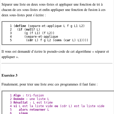
Séparer une liste en deux sous-listes et appliquer une fonction de tri à
chacun de ces sous-listes et enfin appliquer une fonction de fusion à ces
deux sous-listes peut s’écrire :
   1 (
define
 (separe-et-applique L f g L1 L2)

   2   (
if
 (
null?
 L)

   3       (g (f L1) (f L2))

   4       (separe-et-applique

   5        (
cdr
 L) f g L2 (
cons
 (
car
 L) L1))))
Il vous est demandé d’écrire le pseudo-code de cet algorithme « séparer et
appliquer ».
Exercice 3
Finalement, pour trier une liste avec ces programmes il faut faire :
   1 
Algo
 : tri-fusion

   2 
Donnée
 : une liste L

   3 
Résultat
 : L est triée

   4 
si
 L est la liste vide 
ou
 (cdr L) est la liste vide

   5    
alors retourner
 L

   6    
sinon