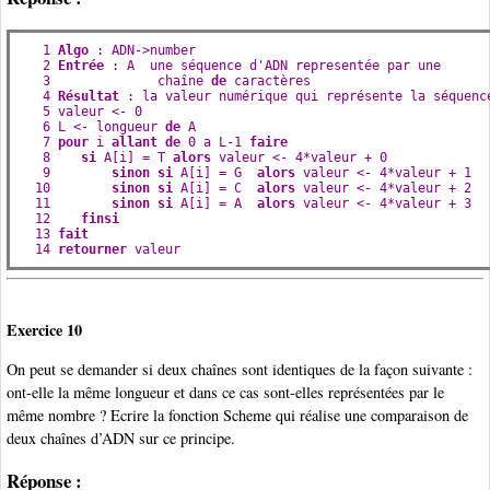
   1 
Algo
 : ADN->number

   2 
Entrée
 : A  une séquence d'ADN representée par une

   3              chaîne 
de
 caractères

   4 
Résultat
 : la valeur numérique qui représente la séquence
   5 valeur <- 0

   6 L <- longueur 
de
 A

   7 
pour
 i 
allant de
 0 a L-1 
faire
   8    
si
 A[i] = T 
alors
 valeur <- 4*valeur + 0

   9        
sinon si
 A[i] = G  
alors
 valeur <- 4*valeur + 1

  10        
sinon si
 A[i] = C  
alors
 valeur <- 4*valeur + 2

  11        
sinon si
 A[i] = A  
alors
 valeur <- 4*valeur + 3

  12    
finsi
  13 
fait
  14 
retourner
 valeur
Exercice 10
On peut se demander si deux chaînes sont identiques de la façon suivante :
ont-elle la même longueur et dans ce cas sont-elles représentées par le
même nombre ? Ecrire la fonction Scheme qui réalise une comparaison de
deux chaînes d’ADN sur ce principe.
Réponse :