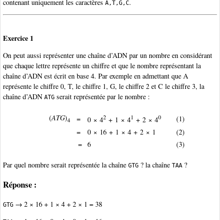
contenant uniquement les caractères
.
A,T,G,C
Exercice 1
On peut aussi représenter une chaîne d’ADN par un nombre en considérant
que chaque lettre représente un chiffre et que le nombre représentant la
chaîne d’ADN est écrit en base 4. Par exemple en admettant que A
représente le chiffre 0, T, le chiffre 1, G, le chiffre 2 et C le chiffre 3, la
chaîne d’ADN
serait représentée par le nombre :
ATG
(
ATG
)
2
1
0
=
(1)
0 × 4
+ 1 × 4
+ 2 × 4
4
=
0 × 16 + 1 × 4 + 2 × 1
(2)
=
6
(3)
Par quel nombre serait représentée la chaîne
? la chaîne
?
GTG
TAA
Réponse :
→ 2 × 16 + 1 × 4 + 2 × 1 = 38
GTG