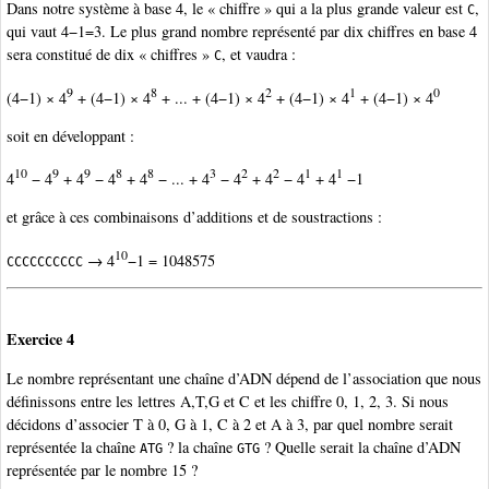
Dans notre système à base 4, le « chiffre » qui a la plus grande valeur est
,
C
qui vaut 4−1=3. Le plus grand nombre représenté par dix chiffres en base 4
sera constitué de dix « chiffres »
, et vaudra :
C
9
8
2
1
0
(4−1) × 4
+ (4−1) × 4
+ ... + (4−1) × 4
+ (4−1) × 4
+ (4−1) × 4
soit en développant :
10
9
9
8
8
3
2
2
1
1
4
− 4
+ 4
− 4
+ 4
− ... + 4
− 4
+ 4
− 4
+ 4
−1
et grâce à ces combinaisons d’additions et de soustractions :
10
→ 4
−1 = 1048575
CCCCCCCCCC
Exercice 4
Le nombre représentant une chaîne d’ADN dépend de l’association que nous
définissons entre les lettres A,T,G et C et les chiffre 0, 1, 2, 3. Si nous
décidons d’associer T à 0, G à 1, C à 2 et A à 3, par quel nombre serait
représentée la chaîne
? la chaîne
? Quelle serait la chaîne d’ADN
ATG
GTG
représentée par le nombre 15 ?