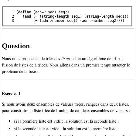
   1 (
define
 (adn=? seq1 seq2)

   2    (
and
 (= (
string-length
 seq1) (
string-length
 seq1))

   3         (= (adn->number seq1) (adn->number seq2))))
Question
Nous nous proposons de trier des
listes
selon un algorithme de tri par
fusion de listes déjà triées. Nous allons dans un premier temps attaquer le
problème de la fusion.
Exercice 1
Si nous avons deux ensembles de valeurs triées, rangées dans deux listes,
pour construire la liste triée de l’union de ces deux ensembles de valeurs :
si la première liste est vide : la solution est la seconde liste ;
si la seconde liste est vide : la solution est la première liste ;