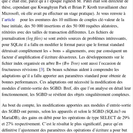
que c’était elle, parce qu’à l’époque Jignesh M. Patel était son directeur de
thèse, cependant que Kwanghyun Park et Brian P. Kroth travaillaient chez
Microsoft, où elle avait pu effectuer un stage pratique). Je vous renvoie à
l’
article
pour les aventures des 10 millions de couples clé-valeur de la
base initiale, des 50 000 insertions et des 50 000 requêtes aléatoires,
réitérées avec des tailles de transaction différentes. Les fichiers de
journalisation
(log files)
se sont avérés sources de problèmes intéressants,
pour SQLite il a fallu en modifier le format parce que le format standard
détruisait complètement les « bons » alignements, avec par conséquent un
facteur d’amplification d’écriture désastreux. Les développements sur le
fichier index organisée en arbre B+
(B+ Tree)
sont aussi l’occasion de
fructueuses révisions
[
3
]
. De beaux schémas aident à comprendre les
adaptations qu’il a fallu apporter aux paramètres standard pour obtenir de
bonnes performances. Ces adaptations ont nécessité la modification des
modules d’entrée-sortie des SGBD. Bref, dès que l’on analyse en détail leur
fonctionnement, les SGBD se révèlent des objets singulièrement complexes.
Au bout du compte, les modifications apportées aux modules d’entrée-sortie
des SGBD ont permis, selon les appareils et selon le SGBD (SQLite3 ou
MariaDB), des gains en débit pour les opérations de type SELECT de 29%
et 27% respectivement. C’est le résultat le plus significatif, parce qu’en
définitive l’ajustement des paramètres des opérations d’écriture a pour but