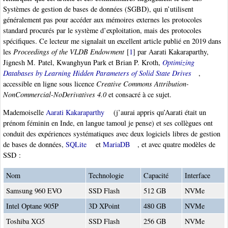
Systèmes de gestion de bases de données (SGBD), qui n’utilisent
généralement pas pour accéder aux mémoires externes les protocoles
standard procurés par le système d’exploitation, mais des protocoles
spécifiques. Ce lecteur me signalait un excellent article publié en 2019 dans
les
Proceedings of the VLDB Endowment
[
1
]
par Aarati Kakaraparthy,
Jignesh M. Patel, Kwanghyun Park et Brian P. Kroth,
Optimizing
Databases by Learning Hidden Parameters of Solid State Drives
,
accessible en ligne sous licence
Creative Commons Attribution-
NonCommercial-NoDerivatives 4.0
et consacré à ce sujet.
Mademoiselle
Aarati Kakaraparthy
(j’aurai appris qu’Aarati était un
prénom féminin en Inde, en langue tamoul je pense) et ses collègues ont
conduit des expériences systématiques avec deux logiciels libres de gestion
de bases de données,
SQLite
et
MariaDB
, et avec quatre modèles de
SSD :
Nom
Technologie
Capacité
Interface
Samsung 960 EVO
SSD Flash
512 GB
NVMe
Intel Optane 905P
3D XPoint
480 GB
NVMe
Toshiba XG5
SSD Flash
256 GB
NVMe