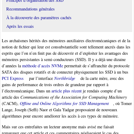
Principes d’organisation des SSD
Recommandations générales
À la découverte des paramètres cachés
Après les essais
Les archaïsmes hérités des mémoires auxiliaires électromécaniques et de la
notion de fichier qui leur est consubstantielle sont tellement ancrés dans les
esprits que l’on n’en finit pas de découvrir et d’exploiter les avantages des
mémoires persistantes à semi-conducteurs (SSD). Il y a déjà une dizaine
d’années la
méthode d’accès NVMe
permettait de s’affranchir du protocole
SATA des disques rotatifs et de connecter physiquement les SSD à un bus
PCI Express
par l’interface
Northbridge
de la carte mère, avec des
gains de performance de trois ordres de grandeur par rapport à
l’électromécanique. Dans un
article plus récent
je rendais compte d’un
article des
Communications of the Association for Computing Machinery
(CACM),
Offline and Online Algorithms for SSD Management
, où Tomer
Lange, Joseph (Seffi) Naor et Gala Yadgar proposaient de nouveaux
algorithmes pour encore améliorer les accès à ces types de mémoire.
Mais sur ces entrefaites un lecteur anonyme mais avisé me faisait
remarquer que cet article et ces commentaires négligeaient le cas des