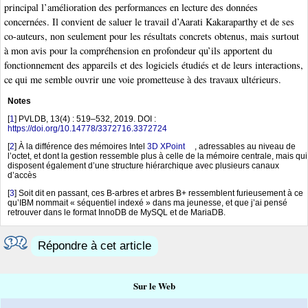
principal l’amélioration des performances en lecture des données
concernées. Il convient de saluer le travail d’Aarati Kakaraparthy et de ses
co-auteurs, non seulement pour les résultats concrets obtenus, mais surtout
à mon avis pour la compréhension en profondeur qu’ils apportent du
fonctionnement des appareils et des logiciels étudiés et de leurs interactions,
ce qui me semble ouvrir une voie prometteuse à des travaux ultérieurs.
Notes
[
1
]
PVLDB, 13(4) : 519–532, 2019. DOI :
https://doi.org/10.14778/3372716.3372724
[
2
]
À la différence des mémoires Intel
3D XPoint
, adressables au niveau de
l’octet, et dont la gestion ressemble plus à celle de la mémoire centrale, mais qui
disposent également d’une structure hiérarchique avec plusieurs canaux
d’accès
[
3
]
Soit dit en passant, ces B-arbres et arbres B+ ressemblent furieusement à ce
qu’IBM nommait « séquentiel indexé » dans ma jeunesse, et que j’ai pensé
retrouver dans le format InnoDB de MySQL et de MariaDB.
Répondre à cet article
Sur le Web