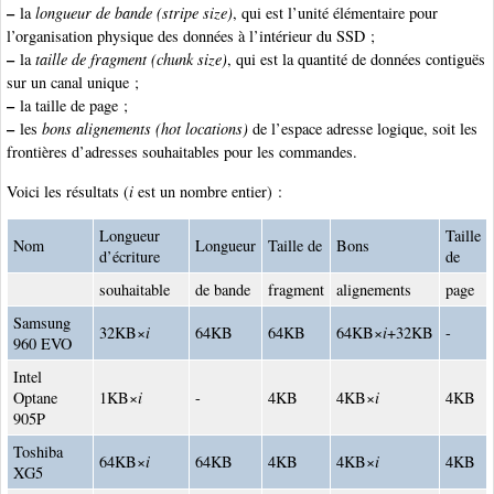
–
la
longueur de bande (stripe size)
, qui est l’unité élémentaire pour
l’organisation physique des données à l’intérieur du SSD ;
–
la
taille de fragment (chunk size)
, qui est la quantité de données contiguës
sur un canal unique ;
–
la taille de page ;
–
les
bons alignements (hot locations)
de l’espace adresse logique, soit les
frontières d’adresses souhaitables pour les commandes.
Voici les résultats (
i
est un nombre entier) :
Longueur
Taille
Nom
Longueur
Taille de
Bons
d’écriture
de
souhaitable
de bande
fragment
alignements
page
Samsung
32KB×
i
64KB
64KB
64KB×
i
+32KB
-
960 EVO
Intel
Optane
1KB×
i
-
4KB
4KB×
i
4KB
905P
Toshiba
64KB×
i
64KB
4KB
4KB×
i
4KB
XG5