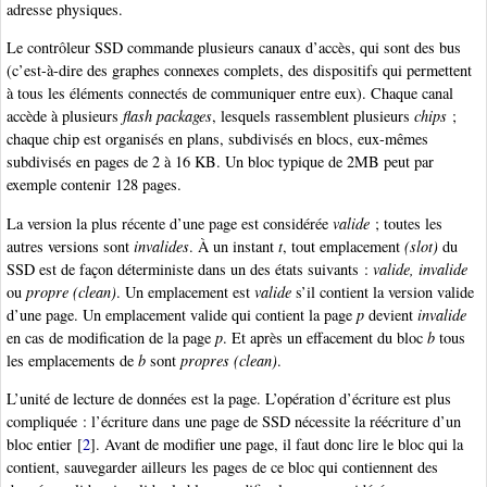
adresse physiques.
Le contrôleur SSD commande plusieurs canaux d’accès, qui sont des bus
(c’est-à-dire des graphes connexes complets, des dispositifs qui permettent
à tous les éléments connectés de communiquer entre eux). Chaque canal
accède à plusieurs
ﬂash packages
, lesquels rassemblent plusieurs
chips
;
chaque chip est organisés en plans, subdivisés en blocs, eux-mêmes
subdivisés en pages de 2 à 16 KB. Un bloc typique de 2MB peut par
exemple contenir 128 pages.
La version la plus récente d’une page est considérée
valide
; toutes les
autres versions sont
invalides
. À un instant
t
, tout emplacement
(slot)
du
SSD est de façon déterministe dans un des états suivants :
valide, invalide
ou
propre (clean)
. Un emplacement est
valide
s’il contient la version valide
d’une page. Un emplacement valide qui contient la page
p
devient
invalide
en cas de modification de la page
p
. Et après un effacement du bloc
b
tous
les emplacements de
b
sont
propres (clean)
.
L’unité de lecture de données est la page. L’opération d’écriture est plus
compliquée : l’écriture dans une page de SSD nécessite la réécriture d’un
bloc entier
[
2
]
. Avant de modifier une page, il faut donc lire le bloc qui la
contient, sauvegarder ailleurs les pages de ce bloc qui contiennent des