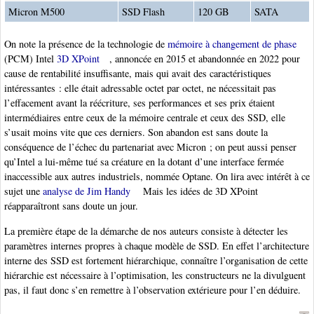
Micron M500
SSD Flash
120 GB
SATA
On note la présence de la technologie de
mémoire à changement de phase
(PCM) Intel
3D XPoint
, annoncée en 2015 et abandonnée en 2022 pour
cause de rentabilité insuffisante, mais qui avait des caractéristiques
intéressantes : elle était adressable octet par octet, ne nécessitait pas
l’effacement avant la réécriture, ses performances et ses prix étaient
intermédiaires entre ceux de la mémoire centrale et ceux des SSD, elle
s’usait moins vite que ces derniers. Son abandon est sans doute la
conséquence de l’échec du partenariat avec Micron ; on peut aussi penser
qu’Intel a lui-même tué sa créature en la dotant d’une interface fermée
inaccessible aux autres industriels, nommée Optane. On lira avec intérêt à ce
sujet une
analyse de Jim Handy
Mais les idées de 3D XPoint
réapparaîtront sans doute un jour.
La première étape de la démarche de nos auteurs consiste à détecter les
paramètres internes propres à chaque modèle de SSD. En effet l’architecture
interne des SSD est fortement hiérarchique, connaître l’organisation de cette
hiérarchie est nécessaire à l’optimisation, les constructeurs ne la divulguent
pas, il faut donc s’en remettre à l’observation extérieure pour l’en déduire.