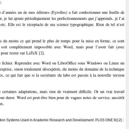
r.
d’années un de mes éditeurs (Eyrolles) a fait confectionner une feuille de
, je lui ajoute périodiquement les perfectionnements que j’apprends, je l’ai
c. Elle est le réceptacle de ma science typographique. Rien de tel n’est
 ou du moins ce qui prend le plus de temps pour la mise en forme, ce sont
ce soit complètement impossible avec Word, mais pour l’avoir fait (avec
é pour rester sur LaTeX
[
2
]
.
e fichier. Reprendre avec Word ou LibreOffice sous Windows ou Linux un
reprise, sinon totalement désespérée, du moins du domaine de la technique
, ce qui fait que si la secrétaire du labo est passée à la nouvelle version
rtaines adaptations, mais rien de vraiment difficile. Or un vrai travail
 pour durer. Word est peut-être bien pour de vagues notes de service, aussitôt
ux.
ration Systems Used in Academic Research and Development. PLOS ONE 9(12) :