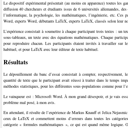
Le dispositif expérimental présentait (au moins en apparence) toutes les gara
diffusion 40 chercheurs et étudiants issus de 6 universités allemandes, de
l’informatique, la psychologie, les mathématiques, l’ingénierie, etc. Ces p
Word, experts Word, débutants LaTeX, experts LaTeX, classés selon leur no
L’expérience consistait à soumettre à chaque participant trois textes : un t
sous-tableaux, un texte avec des équations mathématiques. Chaque participa
pour reproduire chacun. Les participants étaient invités à travailler sur l
habituel, et pour LaTeX avec leur éditeur de texte habituel.
Résultats
Le dépouillement du banc d’essai consistait à compter, respectivement, le
quantité de texte que le participant avait réussi à traiter dans le temps im
méthodes statistiques, pour les différentes sous-populations comme pour l’
Le vainqueur est : Microsoft Word. À mon grand désespoir, et je vais essay
problème mal posé, à mon avis.
En attendant, il résulte de l’expérience de Markus Knauff et Jelica Nejasmic
ceux de LaTeX et commettent moins d’erreurs dans toutes les catégories
catégorie « formules mathématiques », ce qui est quand même logique. On 