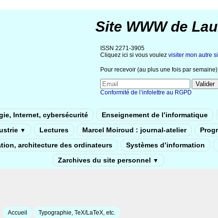
Site WWW de Lau
ISSN 2271-3905
Cliquez ici si vous voulez
visiter mon autre si
Pour recevoir (au plus une fois par semaine) 
Conformité de l’infolettre au RGPD
ie, Internet, cybersécurité
Enseignement de l’informatique
dustrie
Lectures
Marcel Moiroud : journal-atelier
Prog
▼
tion, architecture des ordinateurs
Systèmes d’information
Zarchives du site personnel
▼
Accueil
Typographie, TeX/LaTeX, etc.