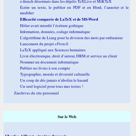
e-french désormais dans les dépôts TeXLive et MiKTeX
Écrire un texte, le publier en PDF et en Html, l’annoter et le
modifier
Efficacité comparée de LaTeX et de MS-Word
Hitler avait interdit l’écriture gothique
Information, données, codage informatique
L’algorithme de Liang pour la division des mots par ordinateur
Lancement du projet
eFrench
LaTeX appliqué aux Sciences humaines
Livre électronique, droit d’auteur, DRM et service au client
Nommer un document informatique
Publier ses livres à son compte
Typographie, morale et diversité culturelle
Un coup de dés jamais n’abolira le hasard
Un seul logiciel pour tous mes textes !
Zarchives du site personnel
Sur le Web