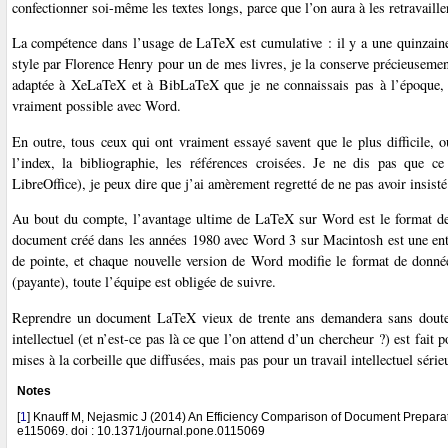
confectionner soi-même les textes longs, parce que l’on aura à les retravaille
La compétence dans l’usage de LaTeX est cumulative : il y a une quinzaine 
style par Florence Henry pour un de mes livres, je la conserve précieusement
adaptée à XeLaTeX et à BibLaTeX que je ne connaissais pas à l’époque, et
vraiment possible avec Word.
En outre, tous ceux qui ont vraiment essayé savent que le plus difficile,
l’index, la bibliographie, les références croisées. Je ne dis pas que 
LibreOffice), je peux dire que j’ai amèrement regretté de ne pas avoir insist
Au bout du compte, l’avantage ultime de LaTeX sur Word est le format d
document créé dans les années 1980 avec Word 3 sur Macintosh est une ent
de pointe, et chaque nouvelle version de Word modifie le format de données
(payante), toute l’équipe est obligée de suivre.
Reprendre un document LaTeX vieux de trente ans demandera sans doute ce
intellectuel (et n’est-ce pas là ce que l’on attend d’un chercheur ?) est fait
mises à la corbeille que diffusées, mais pas pour un travail intellectuel série
Notes
[
1
]
Knauff M, Nejasmic J (2014) An Efficiency Comparison of Document Prepa
e115069. doi : 10.1371/journal.pone.0115069