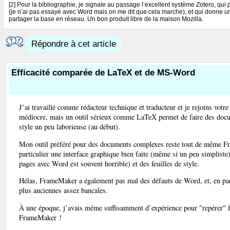
[
2
]
Pour la bibliographie, je signale au passage l’excellent système Zotero, qui 
(je n’ai pas essayé avec Word mais on me dit que cela marche), et qui donne un
partager la base en réseau. Un bon produit libre de la maison Mozilla.
Répondre à cet article
Efficacité comparée de LaTeX et de MS-Word
J’ai travaillé comme rédacteur technique et traducteur et je rejoins vo
médiocre, mais un outil sérieux comme LaTeX permet de faire des docume
style un peu laborieuse (au début).
Mon outil préféré pour des documents complexes reste tout de même Fr
particulier une interface graphique bien faite (même si un peu simpliste)
pages avec Word est souvent horrible) et des feuilles de style.
Hélas, FrameMaker a également pas mal des défauts de Word, et, en part
plus anciennes assez bancales.
À une époque, j’avais même suffisamment d’expérience pour "repérer" 
FrameMaker !