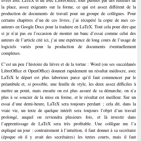
livres avec LaTeX et un avec LibreOffice, tous publiés par des éditeurs de
la place, assez exigeants sur la forme, ce qui est assez différent de la
production de documents de travail pour un groupe de collègues. Pour
certains chapitres d’un de ces livres, j’ai récupéré la copie de mes co-
auteurs en Google Docs pour la traduire en LaTeX. Tout cela pour dire que
si je n’ai pas eu l’occasion de monter un banc d’essai comme celui des
auteurs de l’article cité ici, j’ai une expérience de long cours de l’usage de
logiciels variés pour la production de documents éventuellement
complexes.
C’est un peu l’histoire du lièvre et de la tortue : Word (ou ses succédanés
LibreOffice et OpenOffice) donnent rapidement un résultat médiocre, avec
LaTeX le départ est plus laborieux parce qu’il faut commencer par le
préambule et, si possible, une feuille de style, les deux assez difficiles à
mettre au point, mais ensuite on est plus assuré de sa démarche, on n’a
plus à se soucier de la mise en forme, et le résultat est meilleur. Sur un
essai d’une demi-heure, LaTeX sera toujours perdant ; cela dit, dans la
vraie vie, un texte de quelque intérêt sera toujours l’objet d’un travail
prolongé, auquel on reviendra plusieurs fois, et là investir dans
l’apprentissage de LaTeX sera très profitable. Une collègue me l’a
expliqué un jour : contrairement à l’intuition, il faut donner à sa secrétaire
(époque où il y avait des secrétaires) les textes courts, mais il faut