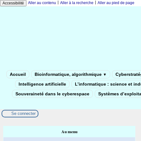
|
|
Aller au contenu
Aller à la recherche
Aller au pied de page
Accessibilité
Accueil
Bioinformatique, algorithmique
Cyberstratég
▼
Intelligence artificielle
L’informatique : science et in
Souveraineté dans le cyberespace
Systèmes d’exploita
Se connecter
Au menu