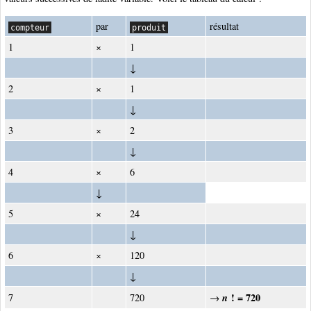
par
résultat
compteur
produit
1
×
1
↓
2
×
1
↓
3
×
2
↓
4
×
6
↓
5
×
24
↓
6
×
120
↓
n
! = 720
7
720
→