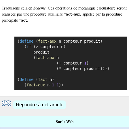
Traduisons cela en
Scheme
. Ces opérations de mécanique calculatoire seront
réalisées par une procédure auxiliaire
, appelée par la procédure
fact-aux
principale
.
fact
(
define
(
fact-aux
 n compteur produit
)
Copier
(
if
(
>
 compteur n
)
       produit

(
fact-aux
 n

(
+
 compteur 
1
)
(
*
 compteur produit
)
)
)
)
(
define
(
fact
 n
)
(
fact-aux
 n 
1
1
)
)
Répondre à cet article
Sur le Web