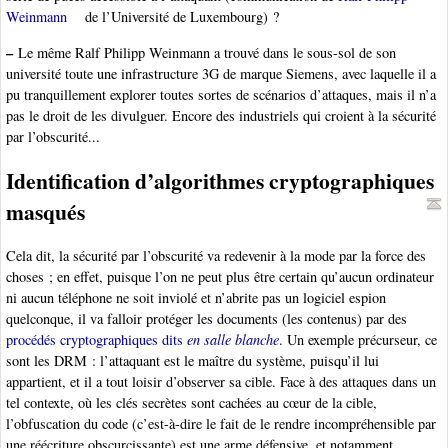
Weinmann
de l’Université de Luxembourg) ?
–
Le même Ralf Philipp Weinmann a trouvé dans le sous-sol de son
université toute une infrastructure 3G de marque Siemens, avec laquelle il a
pu tranquillement explorer toutes sortes de scénarios d’attaques, mais il n’a
pas le droit de les divulguer. Encore des industriels qui croient à la sécurité
par l’obscurité...
Identification d’algorithmes cryptographiques
masqués
Cela dit, la sécurité par l’obscurité va redevenir à la mode par la force des
choses ; en effet, puisque l’on ne peut plus être certain qu’aucun ordinateur
ni aucun téléphone ne soit inviolé et n’abrite pas un logiciel espion
quelconque, il va falloir protéger les documents (les contenus) par des
procédés cryptographiques dits
en salle blanche
. Un exemple précurseur, ce
sont les DRM : l’attaquant est le maître du système, puisqu’il lui
appartient, et il a tout loisir d’observer sa cible. Face à des attaques dans un
tel contexte, où les clés secrètes sont cachées au cœur de la cible,
l’obfuscation du code (c’est-à-dire le fait de le rendre incompréhensible par
une réécriture obscurcissante) est une arme défensive, et notamment