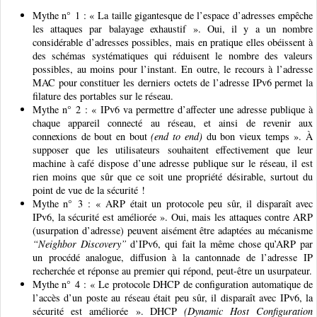
Mythe n° 1 : « La taille gigantesque de l’espace d’adresses empêche
les attaques par balayage exhaustif ». Oui, il y a un nombre
considérable d’adresses possibles, mais en pratique elles obéissent à
des schémas systématiques qui réduisent le nombre des valeurs
possibles, au moins pour l’instant. En outre, le recours à l’adresse
MAC pour constituer les derniers octets de l’adresse IPv6 permet la
filature des portables sur le réseau.
Mythe n° 2 : « IPv6 va permettre d’affecter une adresse publique à
chaque appareil connecté au réseau, et ainsi de revenir aux
connexions de bout en bout
(end to end)
du bon vieux temps ». À
supposer que les utilisateurs souhaitent effectivement que leur
machine à café dispose d’une adresse publique sur le réseau, il est
rien moins que sûr que ce soit une propriété désirable, surtout du
point de vue de la sécurité !
Mythe n° 3 : « ARP était un protocole peu sûr, il disparaît avec
IPv6, la sécurité est améliorée ». Oui, mais les attaques contre ARP
(usurpation d’adresse) peuvent aisément être adaptées au mécanisme
“Neighbor Discovery”
d’IPv6, qui fait la même chose qu’ARP par
un procédé analogue, diffusion à la cantonnade de l’adresse IP
recherchée et réponse au premier qui répond, peut-être un usurpateur.
Mythe n° 4 : « Le protocole DHCP de configuration automatique de
l’accès d’un poste au réseau était peu sûr, il disparaît avec IPv6, la
sécurité est améliorée ». DHCP
(Dynamic Host Configuration