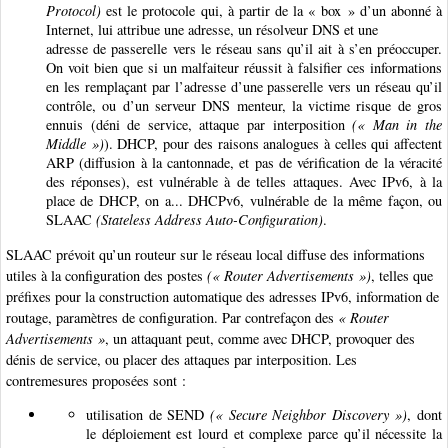
Protocol)
est le protocole qui, à partir de la « box » d’un abonné à
Internet, lui attribue une adresse, un résolveur DNS et une
adresse de passerelle vers le réseau sans qu’il ait à s’en préoccuper.
On voit bien que si un malfaiteur réussit à falsifier ces informations
en les remplaçant par l’adresse d’une passerelle vers un réseau qu’il
contrôle, ou d’un serveur DNS menteur, la victime risque de gros
ennuis (déni de service, attaque par interposition
(« Man in the
Middle »)
). DHCP, pour des raisons analogues à celles qui affectent
ARP (diffusion à la cantonnade, et pas de vérification de la véracité
des réponses), est vulnérable à de telles attaques. Avec IPv6, à la
place de DHCP, on a... DHCPv6, vulnérable de la même façon, ou
SLAAC
(Stateless Address Auto-Configuration)
.
SLAAC prévoit qu’un routeur sur le réseau local diffuse des informations
utiles à la configuration des postes
(« Router Advertisements »)
, telles que
préfixes pour la construction automatique des adresses IPv6, information de
routage, paramètres de configuration. Par contrefaçon des
« Router
Advertisements »
, un attaquant peut, comme avec DHCP, provoquer des
dénis de service, ou placer des attaques par interposition. Les
contremesures proposées sont :
utilisation de SEND
(« Secure Neighbor Discovery »)
, dont
le déploiement est lourd et complexe parce qu’il nécessite la