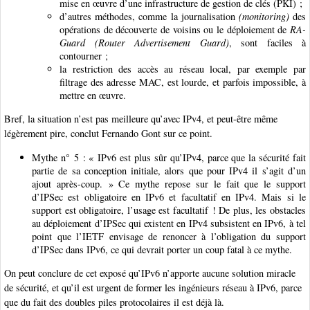
mise en œuvre d’une infrastructure de gestion de clés (PKI) ;
d’autres méthodes, comme la journalisation
(monitoring)
des
opérations de découverte de voisins ou le déploiement de
RA-
Guard (Router Advertisement Guard)
, sont faciles à
contourner ;
la restriction des accès au réseau local, par exemple par
filtrage des adresse MAC, est lourde, et parfois impossible, à
mettre en œuvre.
Bref, la situation n’est pas meilleure qu’avec IPv4, et peut-être même
légèrement pire, conclut Fernando Gont sur ce point.
Mythe n° 5 : « IPv6 est plus sûr qu’IPv4, parce que la sécurité fait
partie de sa conception initiale, alors que pour IPv4 il s’agit d’un
ajout après-coup. » Ce mythe repose sur le fait que le support
d’IPSec est obligatoire en IPv6 et facultatif en IPv4. Mais si le
support est obligatoire, l’usage est facultatif ! De plus, les obstacles
au déploiement d’IPSec qui existent en IPv4 subsistent en IPv6, à tel
point que l’IETF envisage de renoncer à l’obligation du support
d’IPSec dans IPv6, ce qui devrait porter un coup fatal à ce mythe.
On peut conclure de cet exposé qu’IPv6 n’apporte aucune solution miracle
de sécurité, et qu’il est urgent de former les ingénieurs réseau à IPv6, parce
que du fait des doubles piles protocolaires il est déjà là.