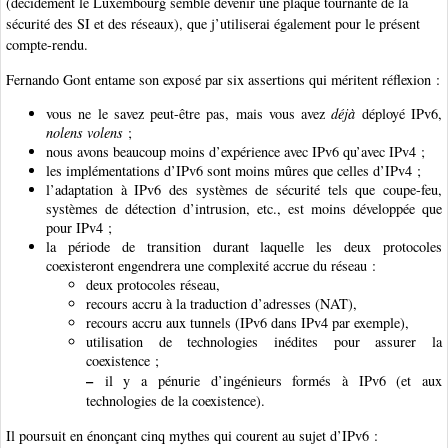
(décidément le Luxembourg semble devenir une plaque tournante de la
sécurité des SI et des réseaux), que j’utiliserai également pour le présent
compte-rendu.
Fernando Gont entame son exposé par six assertions qui méritent réflexion :
vous ne le savez peut-être pas, mais vous avez
déjà
déployé IPv6,
nolens volens
;
nous avons beaucoup moins d’expérience avec IPv6 qu’avec IPv4 ;
les implémentations d’IPv6 sont moins mûres que celles d’IPv4 ;
l’adaptation à IPv6 des systèmes de sécurité tels que coupe-feu,
systèmes de détection d’intrusion, etc., est moins développée que
pour IPv4 ;
la période de transition durant laquelle les deux protocoles
coexisteront engendrera une complexité accrue du réseau :
deux protocoles réseau,
recours accru à la traduction d’adresses (NAT),
recours accru aux tunnels (IPv6 dans IPv4 par exemple),
utilisation de technologies inédites pour assurer la
coexistence ;
–
il y a pénurie d’ingénieurs formés à IPv6 (et aux
technologies de la coexistence).
Il poursuit en énonçant cinq mythes qui courent au sujet d’IPv6 :