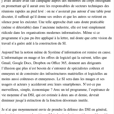
j’avais affaire avait fait campagne auprès des membres du corps enseignant
en promettant qu’il aurait avec les responsables de secteurs techniques des
réunions rapides au pied levé : on ne s’assierait pas autour d’une table pour
discuter, il suffirait qu’il donne ses ordres et que les autres se retirent en
silence pour les exécuter. Une telle approche était sans doute praticable
(même si détestable) dans l’ancienne industrie, elle est tout simplement
ridicule dans les organisations modernes informatisées. Même si ce
programme n’a pas pu être appliqué à la lettre, nul doute que cette vision du
travail n’a guère aidé à la construction du SI.
Aujourd’hui la notion même de Système d’information est remise en cause.
L’informatique en nuage et les offres de logiciel qui la suivent, telles que
Gmail, Google Docs, Dropbox ou Office 365, donnent aux dirigeants
l’illusion que plus n’est besoin de s’entourer de spécialistes coûteux et
ennuyeux ni de construire des infrastructures matérielles et logicielles au
moins aussi coûteuses et ennuyeuses. Le SI sera dans les nuages et ses
usagers et acteurs y accéderont avec leurs smartphones. N’est-ce pas
merveilleux, simple, économique ? Avec un tel programme, l’espérance de
vie moyenne d’un DSI, qui est estimée à deux ans et demie, devrait
diminuer jusqu’à extinction de la fonction désormais inutile.
Je n’ai que moyennement envie de prendre la défense des DSI en général,