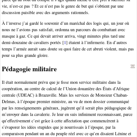
vie, n’est-ce pas ? Et ce n’est pas le genre de but qui s’obtient par une
discussion paisible avec des arguments rationnels.
À l’inverse j’ai gardé le souvenir d’un maréchal des logis qui, un jour où
nous ne l’avions pas satisfait, ordonna un parcours du combattant avec
masque à gaz. Ce qui devait arriver arriva, vingt minutes plus tard une
demi-douzaine de cavaliers portés
[
1
]
étaient à l’infirmerie. En d’autres
temps l’armée aurait sans doute su quoi faire de cet abruti violent, mais pas
pour sa plus grande gloire.
Pédagogie militaire
Il était normalement prévu que je fisse mon service militaire dans la
coopération, au centre de calcul de l’Union douanière des États d’Afrique
centrale (UDEAC) à Brazaville. Mais les services de Monsieur Chaban-
Delmas, à l’époque premier ministre, au vu de mon dossier communiqué
par les renseignements généraux, jugèrent qu’il serait plus pédagogique de
m’envoyer dans la cavalerie. Je leur en suis infiniment reconnaissant, parce
qu’effectivement c’est grâce à cette affectation que commencèrent à
s’évaporer les idées stupides que je nourrissais à l’époque, par la
comparaison pendant un an du peuple réel avec ce qu’en disaient Lénine et