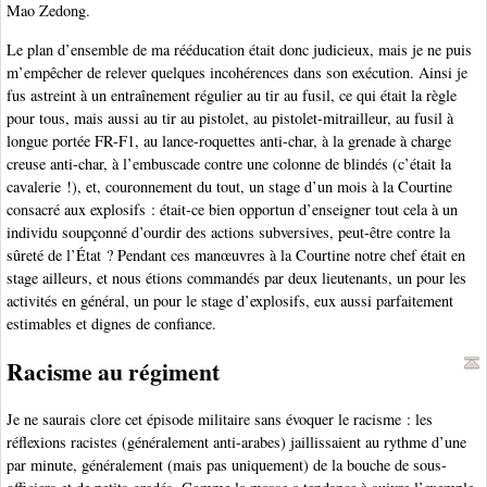
Mao Zedong.
Le plan d’ensemble de ma rééducation était donc judicieux, mais je ne puis
m’empêcher de relever quelques incohérences dans son exécution. Ainsi je
fus astreint à un entraînement régulier au tir au fusil, ce qui était la règle
pour tous, mais aussi au tir au pistolet, au pistolet-mitrailleur, au fusil à
longue portée FR-F1, au lance-roquettes anti-char, à la grenade à charge
creuse anti-char, à l’embuscade contre une colonne de blindés (c’était la
cavalerie !), et, couronnement du tout, un stage d’un mois à la Courtine
consacré aux explosifs : était-ce bien opportun d’enseigner tout cela à un
individu soupçonné d’ourdir des actions subversives, peut-être contre la
sûreté de l’État ? Pendant ces manœuvres à la Courtine notre chef était en
stage ailleurs, et nous étions commandés par deux lieutenants, un pour les
activités en général, un pour le stage d’explosifs, eux aussi parfaitement
estimables et dignes de confiance.
Racisme au régiment
Je ne saurais clore cet épisode militaire sans évoquer le racisme : les
réflexions racistes (généralement anti-arabes) jaillissaient au rythme d’une
par minute, généralement (mais pas uniquement) de la bouche de sous-