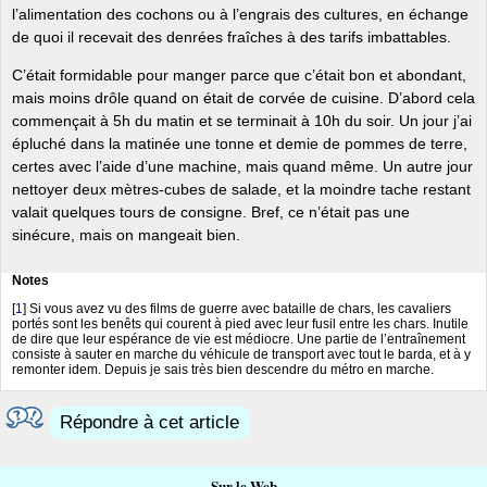
l’alimentation des cochons ou à l’engrais des cultures, en échange
de quoi il recevait des denrées fraîches à des tarifs imbattables.
C’était formidable pour manger parce que c’était bon et abondant,
mais moins drôle quand on était de corvée de cuisine. D’abord cela
commençait à 5h du matin et se terminait à 10h du soir. Un jour j’ai
épluché dans la matinée une tonne et demie de pommes de terre,
certes avec l’aide d’une machine, mais quand même. Un autre jour
nettoyer deux mètres-cubes de salade, et la moindre tache restant
valait quelques tours de consigne. Bref, ce n’était pas une
sinécure, mais on mangeait bien.
Notes
[
1
]
Si vous avez vu des films de guerre avec bataille de chars, les cavaliers
portés sont les benêts qui courent à pied avec leur fusil entre les chars. Inutile
de dire que leur espérance de vie est médiocre. Une partie de l’entraînement
consiste à sauter en marche du véhicule de transport avec tout le barda, et à y
remonter idem. Depuis je sais très bien descendre du métro en marche.
Répondre à cet article
Sur le Web