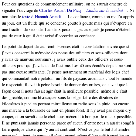
Pour ces questions de commandement militaire, on ne saurait omettre de
signaler l’ouvrage de
Charles Ardant Du Picq
Études sur le combat
. Ni
non plus le
texte d’Hannah Arendt
. La confiance, comme on me l’a appris
un jour, est un fluide qui se condense goutte à goutte mais qui s’évapore en
une fraction de seconde. Les deux personnages auxquels je pense n’étaient
pas de ceux à qui il était avisé d’accorder sa confiance.
Le point de départ de ces réminiscences était la constatation navrée que si
j’avais conservé la mémoire des noms des officiers et sous-officiers dont
j’avais de mauvais souvenirs, j’avais oublié ceux des officiers et sous-
officiers pour qui j’avais eu de l’estime. Les 45 ans écoulés depuis ne sont
pas une excuse suffisante. Je pense notamment au maréchal des logis chef
qui commandait notre peloton, un fils de paysans ardennais : tout le monde
le respectait, il avait à peine besoin de donner des ordres, on savait que la
façon dont il nous faisait agir était la meilleure possible, même si c’était
désagréable, comme bivouaquer sous la neige, faire des dizaines de
kilomètres à pied en portant mitrailleuse ou radio sous la pluie, ou encore
une marche à la boussole de nuit en pleine forêt. Il n’y avait pas moyen d’y
couper, et on savait que le chef nous mènerait à bon port le mieux possible.
Il ne punissait jamais personne parce qu’aucun d’entre nous n’aurait songé à
faire quelque-chose qui l’y aurait contraint. N’est-ce pas le but à atteindre,
parce qu’au bout du compte il s’agit quand même d’être prêt à sacrifier sa