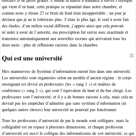
officiers et de petits gradés. Comme la masse a tendance à suivre l’exemple
qui vient d’en haut, cette pratique se répandait dans notre chambre, et
comme nous y étions 27 ce bruit de fond était insupportable : un jour je
déclarai que je ne le tolérerais plus. J’étais le plus âgé, le seul à avoir fait
des études, d’un milieu social différent, j’appris ainsi que cela pouvait
m’aider à avoir de l’autorité, ma prescription fut suivie avec exactitude et
transmise automatiquement aux nouvelles recrues qui arrivaient tous les
deux mois : plus de réflexions racistes dans la chambre.
Qui est une université
Mes manœuvres de Système d’information eurent lieu dans une université.
Les universités sont organisées selon un modèle d’ancien régime : le corps
enseignant est divisé en professeurs (les « rang 1 ») et maîtres de
conférence (« rang 2 »), qui sont l’équivalent du haut et du bas clergé. Les
professeurs
sont
l’université, et il y a de bonnes raisons à cela, mais cela ne
devrait pas les empêcher d’admettre que sans système d’information (ni
quelques autres choses) leur université ne pourrait pas fonctionner.
Tous les professeurs d’université de par le monde sont collègues, mais la
collégialité est un espace à plusieurs dimensions, et chaque professeur
d’université est
aussi
le collègue des informaticiens de
son
université, ce qui