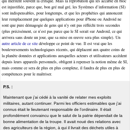
qui méritent souvent la critique. Mais la réprobation qui les accable en bloc
est injustifiée, parce que, bon gré mal gré, les Systèmes d’information (SI)
sont indispensables, pour longtemps, et que les prophéties qui annoncent
leur remplacement par quelques applications pour iPhone ou Android ne
sont que pure démagogie de gens qui n’y ont pas réfléchi trois secondes
(plus précisément, ce n’est pas parce que le SI serait sur Android, ce qui
arrivera sans doute un jour, que sa mise en œuvre sera plus simple). Un
autre article de ce site
développe ce point de vue. Il est vrai que les
bouleversements technologiques récents, qui déplacent aux quatre coins de
la planète données et applications auxquelles acteurs et utilisateurs accèdent
depuis leurs appareils personnels, obligent à repenser la notion même de SI,
mais comme ce sera de plus en plus complexe, il faudra de plus en plus de
compétences pour le maîtriser.
P.S. :
Maintenant que j’ai cédé à la vanité de relater mes exploits
militaires, autant continuer. Parmi les officiers estimables que j’ai
connus était le lieutenant responsable de l’ordinaire. Il était
profondément convaincu que le salut de la patrie dépendait de la
bonne alimentation de la troupe. Il avait noué des relations avec
des agriculteurs de la région, à qui il livrait des déchets utiles à