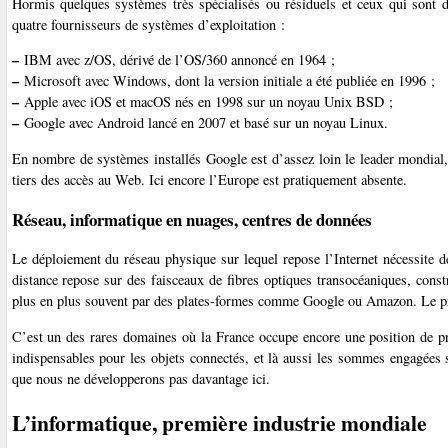
Hormis quelques systèmes très spécialisés ou résiduels et ceux qui sont
quatre fournisseurs de systèmes d’exploitation :
–
IBM avec z/OS, dérivé de l’OS/360 annoncé en 1964 ;
–
Microsoft avec Windows, dont la version initiale a été publiée en 1996 ;
–
Apple avec iOS et macOS nés en 1998 sur un noyau Unix BSD ;
–
Google avec Android lancé en 2007 et basé sur un noyau Linux.
En nombre de systèmes installés Google est d’assez loin le leader mondial
tiers des accès au Web. Ici encore l’Europe est pratiquement absente.
Réseau, informatique en nuages, centres de données
Le déploiement du réseau physique sur lequel repose l’Internet nécessite 
distance repose sur des faisceaux de fibres optiques transocéaniques, const
plus en plus souvent par des plates-formes comme Google ou Amazon. Le prix
C’est un des rares domaines où la France occupe encore une position de p
indispensables pour les objets connectés, et là aussi les sommes engagées 
que nous ne développerons pas davantage ici.
L’informatique, première industrie mondiale