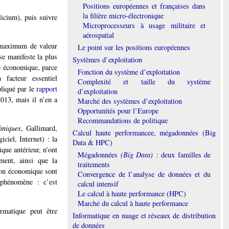
Positions européennes et françaises dans
la filière micro-électronique
licium), puis suivre
Microprocesseurs à usage militaire et
aérospatial
le maximum de valeur
Le point sur les positions européennes
se manifeste la plus
Systèmes d’exploitation
ue économique, parce
Fonction du système d’exploitation
facteur essentiel
Complexité et taille du système
pliqué par le
rapport
d’exploitation
013, mais il n’en a
Marché des systèmes d’exploitation
Opportunités pour l’Europe
Recommandations de politique
hniques
, Gallimard,
Calcul haute performancee, mégadonnées (Big
ciel, Internet) : la
Data & HPC)
ique antérieur, n’ont
Mégadonnées
(Big Data)
: deux familles de
ment, ainsi que la
traitements
tion économique sont
Convergence de l’analyse de données et du
 phénomène : c’est
calcul intensif
Le calcul à haute performance (HPC)
Marché du calcul à haute performance
ormatique peut être
Informatique en nuage et réseaux de distribution
de données