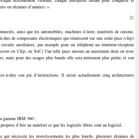
ique extrêmement violente, chaque entreprise luttant pour conquérir et
ées ou dizaines d’années) ».
connectés, ainsi que les automobiles, machines à laver, matériels de cuisine,
t-à-dire de composants électroniques qui réunissent sur une seule puce
(chip)
s circuits auxiliaires, par exemple pour un téléphone un émetteur-récepteur
ystem on Chip
, ou SoC) Une telle puce mesure au maximum deux ou trois
ors, mais pour des usages plus banals elle sera nettement plus petite, et son
st-à-dire son jeu d’instructions. Il existe actuellement cinq architectures
e la gamme IBM 360 ;
propose d’être au matériel ce que les logiciels libres sont au logiciel.
ue qui nécessite les investissements les plus lourds, plusieurs dizaines de