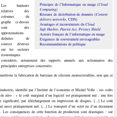
Principes de l’Informatique en nuage
(Cloud
Les hauteurs
Computing)
relatives des
Réseaux de distribution de données (
Content
colonnes du
delivery networks
, CDN)
graphe ci-dessus
Avantages et inconvénients du
Cloud
sont des
Safe Harbor, Patriot Act, Privacy Shield
approximations
Acteurs français de l’informatique en nuage
déduites de
Exigences de souveraineté envisageables
sources diverses
Recommandations de politique
sur les secteurs
économiques
considérés, notamment des rapports annuels aux actionnaires des
principales entreprises concernées.
omettrons la fabrication de barreaux de silicium monocristallins, non que ce
industrie, identifié par l’Institut de l’iconomie et Michel Volle ; ses coûts
 de zéro : « le coût marginal d’un logiciel est pratiquement nul : une fois
e significatif, par téléchargement ou impression de disques. [...] Le coût
i aussi pratiquement nul. [...] Le transport d’un octet ou d’un document
). Les conséquences de cette fonction de production sont drastiques : sur