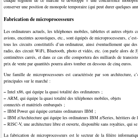
chaque segment de ce marché se développe « une concurrence monopolist
conserver une position de monopole temporaire (qui peut durer quelques ann
Fabrication de microprocesseurs
Les ordinateurs actuels, les téléphones mobiles, tablettes et autres objets 
avions, enceintes acoustiques, etc., sont équipés de microprocesseurs, c’es
tous les circuits constitutifs d’un ordinateur, ainsi éventuellement que de
radio, des circuit WiFi, Bluetooth, photo et vidéo, etc. (on parle alors de
S
centimètres carrés, et dans ce cas elle comportera des milliards de transist
prix de vente par quantités pourra alors tomber en dessous de cinq euros.
Une famille de microprocesseurs est caractérisée par son architecture, c’e
principales sur le marché :
–
Intel x86, qui équipe la quasi totalité des ordinateurs ;
–
ARM, qui équipe la quasi totalité des téléphones mobiles, objets
connectés et matériels embarqués ;
–
IBM Power qui équipe certains ordinateurs IBM ;
–
IBM z/Architecture qui équipe les ordinateurs IBM z/Series, héritiers d
–
RISC-V, une architecture libre et ouverte, disponible sans royalties, qui se 
La fabrication de microprocesseurs est le secteur de la filière informatiq