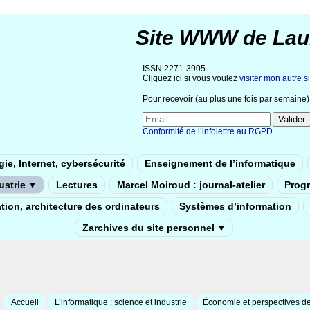
Site WWW de Lau
ISSN 2271-3905
Cliquez ici si vous voulez
visiter mon autre si
Pour recevoir (au plus une fois par semaine) 
Conformité de l’infolettre au RGPD
ie, Internet, cybersécurité
Enseignement de l’informatique
dustrie
Lectures
Marcel Moiroud : journal-atelier
Prog
▼
tion, architecture des ordinateurs
Systèmes d’information
Zarchives du site personnel
▼
Accueil
L’informatique : science et industrie
Économie et perspectives de