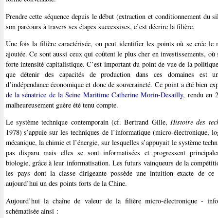
Prendre cette séquence depuis le début (extraction et conditionnement du si
son parcours à travers ses étapes successives, c’est décrire la filière.
Une fois la filière caractérisée, on peut identifier les points où se crée 
ajoutée. Ce sont aussi ceux qui coûtent le plus cher en investissements, où 
forte intensité capitalistique. C’est important du point de vue de la politiq
que détenir des capacités de production dans ces domaines est un 
d’indépendance économique et donc de souveraineté. Ce point a été bien ex
de la sénatrice de la Seine Maritime Catherine Morin-Desailly
, rendu en 2
malheureusement guère été tenu compte.
Le système technique contemporain (cf. Bertrand Gille,
Histoire des tec
1978) s’appuie sur les techniques de l’informatique (micro-électronique, logi
mécanique, la chimie et l’énergie, sur lesquelles s’appuyait le système techn
pas disparu mais elles se sont informatisées et progressent principale
biologie, grâce à leur informatisation. Les futurs vainqueurs de la compéti
les pays dont la classe dirigeante possède une intuition exacte de ce
aujourd’hui un des points forts de la Chine.
Aujourd’hui la chaîne de valeur de la filière micro-électronique - inf
schématisée ainsi :