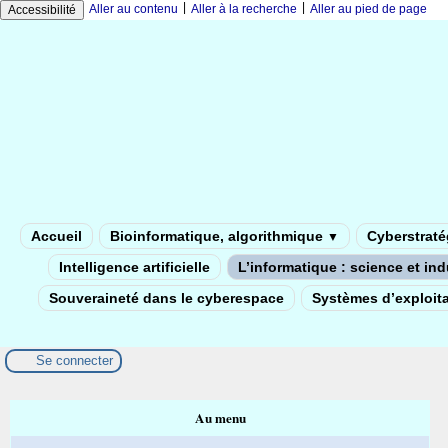
|
|
Aller au contenu
Aller à la recherche
Aller au pied de page
Accessibilité
Accueil
Bioinformatique, algorithmique
Cyberstratég
▼
Intelligence artificielle
L’informatique : science et in
Souveraineté dans le cyberespace
Systèmes d’exploita
Se connecter
Au menu