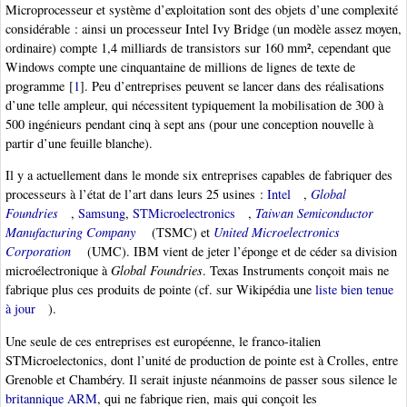
Microprocesseur et système d’exploitation sont des objets d’une complexité
considérable : ainsi un processeur Intel Ivy Bridge (un modèle assez moyen,
ordinaire) compte 1,4 milliards de transistors sur 160 mm², cependant que
Windows compte une cinquantaine de millions de lignes de texte de
programme
[
1
]
. Peu d’entreprises peuvent se lancer dans des réalisations
d’une telle ampleur, qui nécessitent typiquement la mobilisation de 300 à
500 ingénieurs pendant cinq à sept ans (pour une conception nouvelle à
partir d’une feuille blanche).
Il y a actuellement dans le monde six entreprises capables de fabriquer des
processeurs à l’état de l’art dans leurs 25 usines :
Intel
,
Global
Foundries
,
Samsung
,
STMicroelectronics
,
Taiwan Semiconductor
Manufacturing Company
(TSMC) et
United Microelectronics
Corporation
(UMC). IBM vient de jeter l’éponge et de céder sa division
microélectronique à
Global Foundries
. Texas Instruments conçoit mais ne
fabrique plus ces produits de pointe (cf. sur Wikipédia une
liste bien tenue
à jour
).
Une seule de ces entreprises est européenne, le franco-italien
STMicroelectonics, dont l’unité de production de pointe est à Crolles, entre
Grenoble et Chambéry. Il serait injuste néanmoins de passer sous silence le
britannique ARM
, qui ne fabrique rien, mais qui conçoit les