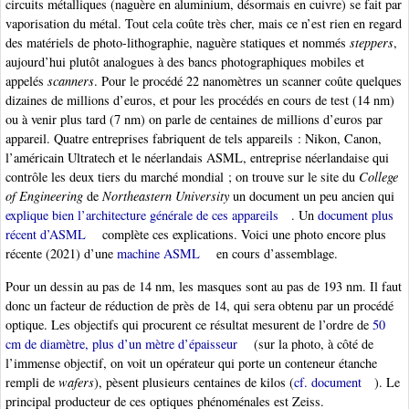
circuits métalliques (naguère en aluminium, désormais en cuivre) se fait par
vaporisation du métal. Tout cela coûte très cher, mais ce n’est rien en regard
des matériels de photo-lithographie, naguère statiques et nommés
steppers
,
aujourd’hui plutôt analogues à des bancs photographiques mobiles et
appelés
scanners
. Pour le procédé 22 nanomètres un scanner coûte quelques
dizaines de millions d’euros, et pour les procédés en cours de test (14 nm)
ou à venir plus tard (7 nm) on parle de centaines de millions d’euros par
appareil. Quatre entreprises fabriquent de tels appareils : Nikon, Canon,
l’américain Ultratech et le néerlandais ASML, entreprise néerlandaise qui
contrôle les deux tiers du marché mondial ; on trouve sur le site du
College
of Engineering
de
Northeastern University
un document un peu ancien qui
explique bien l’architecture générale de ces appareils
. Un
document plus
récent d’ASML
complète ces explications. Voici une photo encore plus
récente (2021) d’une
machine ASML
en cours d’assemblage.
Pour un dessin au pas de 14 nm, les masques sont au pas de 193 nm. Il faut
donc un facteur de réduction de près de 14, qui sera obtenu par un procédé
optique. Les objectifs qui procurent ce résultat mesurent de l’ordre de
50
cm de diamètre, plus d’un mètre d’épaisseur
(sur la photo, à côté de
l’immense objectif, on voit un opérateur qui porte un conteneur étanche
rempli de
wafers
), pèsent plusieurs centaines de kilos (
cf. document
). Le
principal producteur de ces optiques phénoménales est Zeiss.