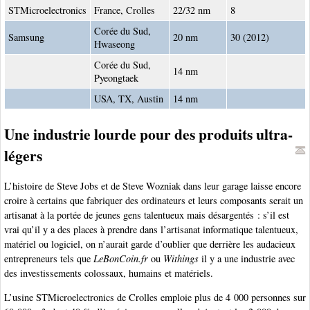
STMicroelectronics
France, Crolles
22/32 nm
8
Corée du Sud,
Samsung
20 nm
30 (2012)
Hwaseong
Corée du Sud,
14 nm
Pyeongtaek
USA, TX, Austin
14 nm
Une industrie lourde pour des produits ultra-
légers
L’histoire de Steve Jobs et de Steve Wozniak dans leur garage laisse encore
croire à certains que fabriquer des ordinateurs et leurs composants serait un
artisanat à la portée de jeunes gens talentueux mais désargentés : s’il est
vrai qu’il y a des places à prendre dans l’artisanat informatique talentueux,
matériel ou logiciel, on n’aurait garde d’oublier que derrière les audacieux
entrepreneurs tels que
LeBonCoin.fr
ou
Withings
il y a une industrie avec
des investissements colossaux, humains et matériels.
L’usine STMicroelectronics de Crolles emploie plus de 4 000 personnes sur