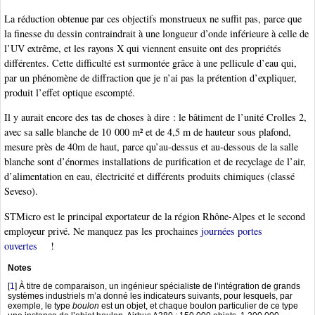
La réduction obtenue par ces objectifs monstrueux ne suffit pas, parce que
la finesse du dessin contraindrait à une longueur d’onde inférieure à celle de
l’UV extrême, et les rayons X qui viennent ensuite ont des propriétés
différentes. Cette difficulté est surmontée grâce à une pellicule d’eau qui,
par un phénomène de diffraction que je n’ai pas la prétention d’expliquer,
produit l’effet optique escompté.
Il y aurait encore des tas de choses à dire : le bâtiment de l’unité Crolles 2,
avec sa salle blanche de 10 000 m² et de 4,5 m de hauteur sous plafond,
mesure près de 40m de haut, parce qu’au-dessus et au-dessous de la salle
blanche sont d’énormes installations de purification et de recyclage de l’air,
d’alimentation en eau, électricité et différents produits chimiques (classé
Seveso).
STMicro est le principal exportateur de la région Rhône-Alpes et le second
employeur privé. Ne manquez pas les prochaines
journées portes
ouvertes
!
Notes
[
1
]
À titre de comparaison, un ingénieur spécialiste de l’intégration de grands
systèmes industriels m’a donné les indicateurs suivants, pour lesquels, par
exemple, le type
boulon
est un objet, et chaque boulon particulier de ce type