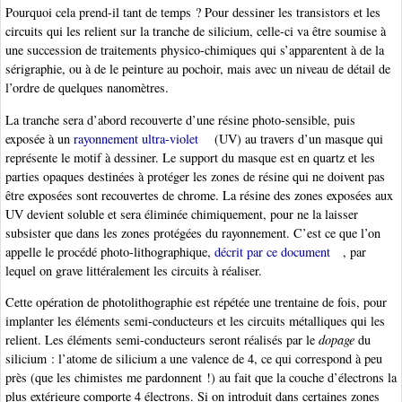
Pourquoi cela prend-il tant de temps ? Pour dessiner les transistors et les
circuits qui les relient sur la tranche de silicium, celle-ci va être soumise à
une succession de traitements physico-chimiques qui s’apparentent à de la
sérigraphie, ou à de le peinture au pochoir, mais avec un niveau de détail de
l’ordre de quelques nanomètres.
La tranche sera d’abord recouverte d’une résine photo-sensible, puis
exposée à un
rayonnement ultra-violet
(UV) au travers d’un masque qui
représente le motif à dessiner. Le support du masque est en quartz et les
parties opaques destinées à protéger les zones de résine qui ne doivent pas
être exposées sont recouvertes de chrome. La résine des zones exposées aux
UV devient soluble et sera éliminée chimiquement, pour ne la laisser
subsister que dans les zones protégées du rayonnement. C’est ce que l’on
appelle le procédé photo-lithographique,
décrit par ce document
, par
lequel on grave littéralement les circuits à réaliser.
Cette opération de photolithographie est répétée une trentaine de fois, pour
implanter les éléments semi-conducteurs et les circuits métalliques qui les
relient. Les éléments semi-conducteurs seront réalisés par le
dopage
du
silicium : l’atome de silicium a une valence de 4, ce qui correspond à peu
près (que les chimistes me pardonnent !) au fait que la couche d’électrons la
plus extérieure comporte 4 électrons. Si on introduit dans certaines zones