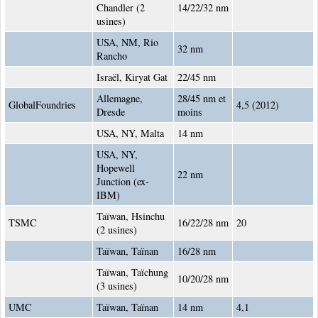
Chandler (2
14/22/32 nm
usines)
USA, NM, Rio
32 nm
Rancho
Israël, Kiryat Gat
22/45 nm
Allemagne,
28/45 nm et
GlobalFoundries
4,5 (2012)
Dresde
moins
USA, NY, Malta
14 nm
USA, NY,
Hopewell
22 nm
Junction (ex-
IBM)
Taïwan, Hsinchu
TSMC
16/22/28 nm
20
(2 usines)
Taïwan, Taïnan
16/28 nm
Taïwan, Taïchung
10/20/28 nm
(3 usines)
UMC
Taïwan, Taïnan
14 nm
4,1