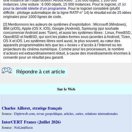
une instance de l’objet boulon. Airbus A380 : 150 000 objets, 1 200 000
instances. Une voiture : 6 000 objets, 15 000 instances. Pour le logiciel, cf.
ici
pour la densité idéelle d’un programme
. Pour le logiciel considéré (plutôt
difficile : pilotage automatique de la ligne RATP n° 14) le résultat est de 25 idées
originales pour 1000 lignes de code.
[
2
]
Mentionnons les auteurs de systèmes d’exploitation : Microsoft (Windows),
IBM (z/OS), Apple (OS X, iOS), Google (Android), Samsung (qui souhaite
concurrencer Android avec Tizen), et aussi les systèmes libres : Linux, FreeBSD,
OpenBSD et NetBSD, qui sont les plates-formes sous-jacentes à Android, Tizen,
OS X et iOS. Les systèmes libres sont aussi, le plus souvent, au cœur des
appareils programmables tels que les « boxes » d’accès à l’Internet ou les
projecteurs du cinéma numérique. Comme pour les processeurs, le nombre
d’acteurs est extraordinairement réduit, à cause des investissements énormes à
consentir pour un résultat peu garanti.
Répondre à cet article
Sur le Web
Charles Ailleret, stratège français
Source :
Diploweb.com, revue geopolitique, articles, cartes, relations internationales
InterCERT France (Juillet 2026)
Source :
NoLimitSecu