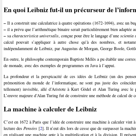
En quoi Leibniz fut-il un précurseur de l’infor
–
Il a construit une calculatrice à quatre opérations (1672-1694), avec un b
–
il a prévu que l’arithmétique binaire serait particulièrement bien adaptée a
–
sa
characteristica universalis
, conçue pour être le langage d’une
scientia 
calcul pouvait s’appliquer à autre chose qu’à des nombres, et notamm
indépendamment de Leibniz, par Augustus de Morgan, George Boole, Gottlob
En outre, le philosophe contemporain Baptiste Mélès a pu établir une corres
de monade, avec des exemples de programmes en Java à l’appui.
La profondeur et la perspicacité de ces idées de Leibniz (un des penseu
prémonition du monde de l’informatique, ne sont pas juste des coïncide
tellement) invisible, allé d’Aristote à Kurt Gödel et Alan Turing avec le 
L’œuvre majeure d’Alan Turing fut de construire une méthode de calcul de cett
La machine à calculer de Leibniz
C’est en 1672 à Paris que l’idée de construire une machine à calculer vint à 
lecture des
Pensées
[
2
]
. Il n’eut dès lors de cesse que de surpasser la machi
en réalisant une machine apte à la multiplication et à la division. Il prése