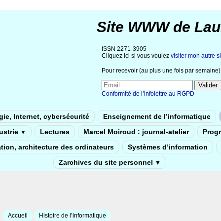
Site WWW de Lau
ISSN 2271-3905
Cliquez ici si vous voulez
visiter mon autre si
Pour recevoir (au plus une fois par semaine) 
Conformité de l’infolettre au RGPD
ie, Internet, cybersécurité
Enseignement de l’informatique
dustrie
Lectures
Marcel Moiroud : journal-atelier
Prog
▼
tion, architecture des ordinateurs
Systèmes d’information
Zarchives du site personnel
▼
Accueil
Histoire de l’informatique