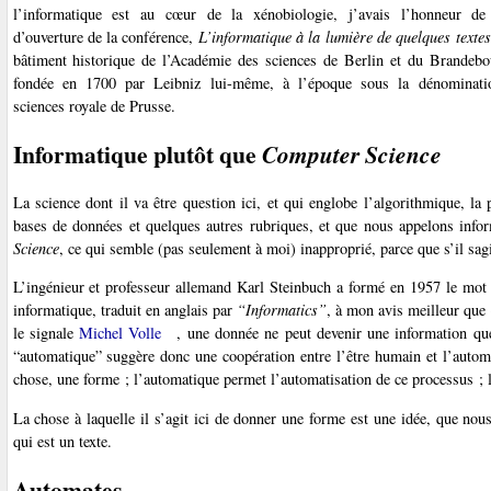
l’informatique est au cœur de la xénobiologie, j’avais l’honneur d
d’ouverture de la conférence,
L’informatique à la lumière de quelques textes
bâtiment historique de l’Académie des sciences de Berlin et du Brandebou
fondée en 1700 par Leibniz lui-même, à l’époque sous la dénominati
sciences royale de Prusse.
Informatique plutôt que
Computer Science
La science dont il va être question ici, et qui englobe l’algorithmique, la
bases de données et quelques autres rubriques, et que nous appelons infor
Science
, ce qui semble (pas seulement à moi) inapproprié, parce que s’il sagi
L’ingénieur et professeur allemand Karl Steinbuch a formé en 1957 le mo
informatique, traduit en anglais par
“Informatics”
, à mon avis meilleur que
le signale
Michel Volle
, une donnée ne peut devenir une information que
“automatique” suggère donc une coopération entre l’être humain et l’automa
chose, une forme ; l’automatique permet l’automatisation de ce processus ; l
La chose à laquelle il s’agit ici de donner une forme est une idée, que 
qui est un texte.
Automates