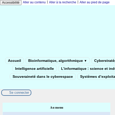
|
|
Aller au contenu
Aller à la recherche
Aller au pied de page
Accessibilité
Accueil
Bioinformatique, algorithmique
Cyberstratég
▼
Intelligence artificielle
L’informatique : science et in
Souveraineté dans le cyberespace
Systèmes d’exploita
Se connecter
Au menu