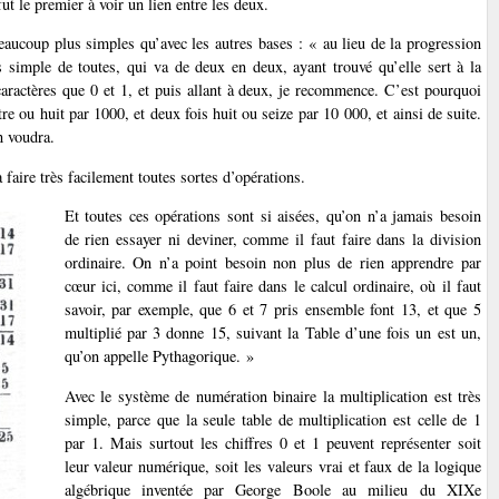
t le premier à voir un lien entre les deux.
beaucoup plus simples qu’avec les autres bases : « au lieu de la progression
s simple de toutes, qui va de deux en deux, ayant trouvé qu’elle sert à la
caractères que 0 et 1, et puis allant à deux, je recommence. C’est pourquoi
tre ou huit par 1000, et deux fois huit ou seize par 10 000, et ainsi de suite.
n voudra.
 faire très facilement toutes sortes d’opérations.
Et toutes ces opérations sont si aisées, qu’on n’a jamais besoin
de rien essayer ni deviner, comme il faut faire dans la division
ordinaire. On n’a point besoin non plus de rien apprendre par
cœur ici, comme il faut faire dans le calcul ordinaire, où il faut
savoir, par exemple, que 6 et 7 pris ensemble font 13, et que 5
multiplié par 3 donne 15, suivant la Table d’une fois un est un,
qu’on appelle Pythagorique. »
Avec le système de numération binaire la multiplication est très
simple, parce que la seule table de multiplication est celle de 1
par 1. Mais surtout les chiffres 0 et 1 peuvent représenter soit
leur valeur numérique, soit les valeurs vrai et faux de la logique
algébrique inventée par George Boole au milieu du XIXe