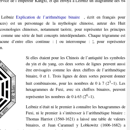
 service de l’empereur Kangxi, et qui envoya à Leibniz un diagramme des 64
e Leibniz
Explication de l’arithmétique binaire
, écrit en français pour
nces) est un personnage de la mythologie chinoise, auteur des Huit
cosmologies chinoises, notamment taoïste, pour représenter les principes
s comme une série de huit concepts interdépendants. Chaque trigramme est
hacune d’entre elles continue : | ou interrompue : ¦, pour représenter
n.
Si elles étaient pour les Chinois de l’antiquité les symboles
du yin et du yang, ces deux sortes de lignes peuvent aussi
être envisagées comme les deux chiffres de l’arithmétique
binaire, 0 et 1. Trois lignes de deux sortes peuvent donner
3
huit combinaisons, pour les nombres de 0 à 7 (2
−1). Les
hexagrammes de Fuxi, avec six chiffres binaires, peuvent
6
représenter les nombres de 0 à 63 (2
−1).
Leibniz n’était ni le premier à connaître les hexagrammes de
Fuxi, ni le premier à s’intéresser à l’arithmétique binaire :
Thomas Harriot (1560-1621) a laissé une table de valeurs
binaires, et Juan Caramuel y Lobkowitz (1606-1682) a