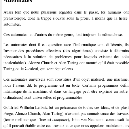
Aussi loin que nous puissions regarder dans le passé, les humains ont 
préhistorique, dont la trappe s’ouvre sous la proie, à moins que la herse
automates.
Ces automates, et d’autres du même genre, font toujours la même chose.
Les automates dont il est question avec l’informatique sont différents, il
Inventer des procédures effectives (des algorithmes) consiste à détermin
nécessaires à la solution de problèmes pour lesquels existent des solu
incalculables). Alonzo Church et Alan Turing ont montré qu’il était possibl
Turing ou le λ-calcul, qui sont équivalents.
Ces automates universels sont constitués d’un objet matériel, une machine,
nous l’avons dit, le programme est un texte. Certains programmes défin
intrinsèque de la machine, et dans ce langage peut être exprimé un autr
ordinateurs) sont universelles et programmables.
Gottfried Wilhelm Leibniz fut un précurseur de toutes ces idées, et de plusi
Frege, Alonzo Church, Alan Turing) n’avaient pas connaissance des travaux a
(terme meilleur que l’inexact
computer
), John von Neumann, connaissait le
qu’il pouvait établir entre ces travaux et ce que nous appelons maintenant ar