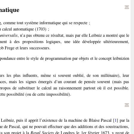
matique
ug, comme tout système informatique qui se respecte ;
u calcul automatique (1703) ;
universalis
, n’a pas obtenu ce résultat, mais par elle Leibniz a montré que le
ent à des propositions logiques, une idée développée ultérieurement,
 Frege et leurs successeurs.
pondance entre le style de programmation par objets et le concept leibnizien
rs les plus influents, même si souvent oublié, de son millénaire), leur
nces, mais les signes émergés d’un courant de pensée souvent (mais pas
propos de substituer le calcul au raisonnement partout où il est possible.
e possibilité (ou de cette impossibilité).
Leibniz, puis il apprit l’existence de la machine de Blaise Pascal
[
1
]
par la
ne de Pascal, qui ne pouvait effectuer que des additions et des soustractions,
nta son projet à la
Royal Society
de Londres le 1er février 1673, y reçut de