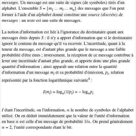
messages
. Un message
est une suite de signes (de symboles) tirés d'un
alphabet
. L'ensemble
S
= {
m
...
m
...
m
} des messages que l'on peut
1
i
n
former à l'aide d'un
alphabet
donné constitue une
source (discrète) de
messages
: un
texte
est une suite de messages
.
La notion d'information est liée à l'ignorance du destinataire quant aux
messages
émis depuis
S
: il n'y a apport d'information que si le destinataire
ignore le contenu du message
qu'il va recevoir. L'incertitude, quant à la
teneur du message, est d'autant plus grande que le message a une faible
probabilité
d'être émis ; inversement, la réception de ce message
contribue à
lever une incertitude d'autant plus grande, et apporte donc une plus grande
quantité d'information ; ainsi apparaît une relation entre la quantité
d'information d'un message
m
et sa probabilité
d'émission,
p
, relation
i
i
4
représentée par la fonction logarithmique suivante
:
I
(
m
) = log
(1/
p
) = − log
p
i
α
i
α
i
I
étant l'incertitude, ou l'information, α le nombre de symboles de l'alphabet
utilisé. On en déduit immédiatement que la valeur de l'unité d'information
en base α est celle d'un message
de probabilité
1/α. On prend généralement
α = 2, l'unité correspondante étant le bit
.