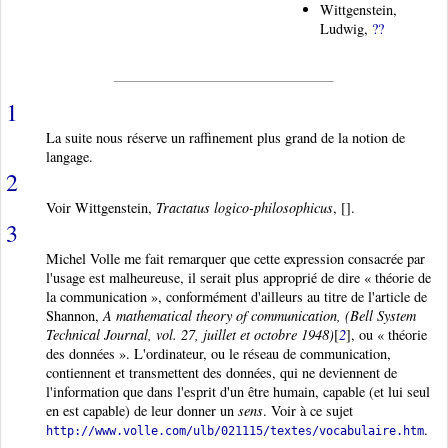
Wittgenstein,
Ludwig,
??
1
La suite nous réserve un raffinement plus grand de la notion de
langage.
2
Voir Wittgenstein
,
Tractatus logico-philosophicus
, [
].
3
Michel Volle
me fait remarquer que cette expression consacrée par
l'usage est malheureuse, il serait plus approprié de dire « théorie de
la communication », conformément d'ailleurs au titre de l'article de
Shannon,
A mathematical theory of communication, (Bell System
Technical Journal, vol. 27, juillet et octobre 1948)
[
2
], ou « théorie
des données ». L'ordinateur, ou le réseau de communication,
contiennent et transmettent des données, qui ne deviennent de
l'information que dans l'esprit d'un être humain, capable (et lui seul
en est capable) de leur donner un
sens
. Voir à ce sujet
.
http://www.volle.com/ulb/021115/textes/vocabulaire.htm