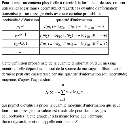
Pour donner un contenu plus facile à retenir à la formule ci-dessus, on peut
utiliser les logarithmes décimaux, et regarder la quantité d'information
transmise par un message émis avec une certaine probabilité :
probabilité d'émission
quantité d'information
p
=1
I
(
m
) = log
(1/
p
) = − log
1 = 0
1
1
10
1
10
−1
p
=0,1
I
(
m
) = log
(1/
p
) = − log
10
= +1
2
2
10
2
10
−2
p
=0,01
I
(
m
) = log
(1/
p
) = − log
10
= +2
3
3
10
3
10
...
...
Cette définition probabiliste de la quantité d'information d'un message
montre qu'elle dépend avant tout de la source de messages
utilisée ; cette
dernière peut être caractérisée par une quantité d'information (ou incertitude)
moyenne, d'après l'expression :
n
Σ
p
× log
p
H
(
S
) = −
i
α
i
i
=1
qui permet d'évaluer a priori la quantité moyenne d'information que peut
fournir un message
; sa valeur est maximale pour des messages
équiprobables. Cette grandeur a la même forme que l'entropie
thermodynamique et on l'appelle entropie
de
S
.