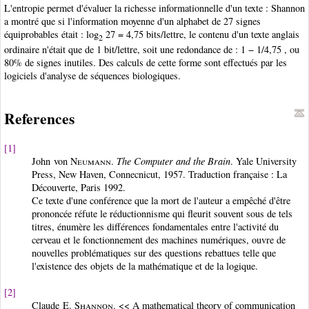
L'entropie permet d'évaluer la richesse informationnelle d'un texte : Shannon
a montré que si l'information moyenne d'un alphabet
de 27 signes
équiprobables était : log
27 = 4,75 bits/lettre, le contenu d'un texte anglais
2
ordinaire n'était que de 1 bit
/lettre, soit une redondance de : 1 − 1/4,75 , ou
80% de signes inutiles. Des calculs de cette forme sont effectués par les
logiciels d'analyse de séquences biologiques.
References
[1]
John von
Neumann
.
The Computer and the Brain
. Yale University
Press, New Haven, Connecnicut, 1957. Traduction française : La
Découverte, Paris 1992.
Ce texte d'une conférence que la mort de l'auteur a empêché d'être
prononcée réfute le réductionnisme qui fleurit souvent sous de tels
titres, énumère les différences fondamentales entre l'activité du
cerveau et le fonctionnement des machines numériques, ouvre de
nouvelles problématiques sur des questions rebattues telle que
l'existence des objets de la mathématique et de la logique.
[2]
Claude E.
Shannon
. << A mathematical theory of communication