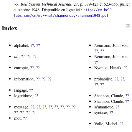
>>.
Bell System Technical Journal
, 27, p. 379-423 et 623-656, juillet
et octobre 1948. Disponible en ligne ici :
http://cm.bell-
.
labs.com/cm/ms/what/shannonday/shannon1948.pdf
Index
alphabet,
??
,
??
Neumann, John von,
??
,
??
bit
,
??
,
??
,
??
Neumann, John von,
??
entropie,
??
,
??
Nyquist, Henrik,
??
information,
??
,
??
,
??
probabilité,
??
,
??
,
??
,
??
langage,
??
logarithme,
??
Shannon, Claude,
??
Shannon, Claude,
??
message,
??
,
??
,
??
,
??
,
??
,
??
,
??
,
??
,
sémantique,
??
??
,
??
,
??
,
??
syntaxe,
??
mot,
??
Volle, Michel,
??