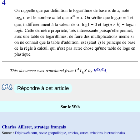
4
On rappelle que par définition le logarithme
de base α de
x
, noté
m
log
x
, est le nombre
m
tel que α
=
x
. On vérifie que log
α = 1 et
α
α
que, indifféremment à la valeur de α, log1 = 0 et log(
a
×
b
) = log
a
+
log
b
. Cette dernière propriété, très intéressante puisqu'elle permet,
avec une table de logarithmes, de faire des multiplications même si
on ne connaît que la table d'addition, est (était ?) le principe de base
de la règle à calcul, qui n'est pas autre chose qu'une table de logs en
plastique.
A
E
E
This document was translated from L
T
X by
H
V
A
.
E
Répondre à cet article
Sur le Web
Charles Ailleret, stratège français
Source :
Diploweb.com, revue geopolitique, articles, cartes, relations internationales