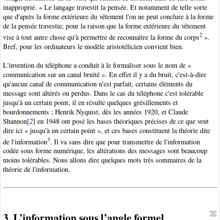
inapproprié. « Le langage travestit la pensée. Et notamment de telle sorte
que d'après la forme extérieure du vêtement l'on ne peut conclure à la forme
de la pensée travestie; pour la raison que la forme extérieure du vêtement
2
vise à tout autre chose qu'à permettre de reconnaître la forme du corps
».
Bref, pour les ordinateurs le modèle aristotélicien convient bien.
L'invention du téléphone a conduit à le formaliser sous le nom de «
communication sur un canal bruité ». En effet il y a du bruit, c'est-à-dire
qu'aucun canal de communication n'est parfait, certains éléments du
message sont altérés ou perdus. Dans le cas du téléphone c'est tolérable
jusqu'à un certain point, il en résulte quelques grésillements et
bourdonnements ; Henrik Nyquist
, dès les années 1920, et Claude
Shannon
[
2
] en 1948 ont posé les bases théoriques précises de ce que veut
dire ici « jusqu'à un certain point », et ces bases constituent la théorie dite
3
de l'information
. Il va sans dire que pour transmettre de l'information
codée sous forme numérique, les altérations des messages sont beaucoup
moins tolérables. Nous allons dire quelques mots très sommaires de la
théorie de l'information.
3. L’information sous l’angle formel